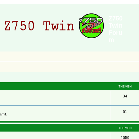
Z750
Twin
Foru
m
THEMEN
34
51
amit.
THEMEN
1059