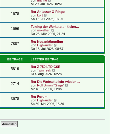
N
r
von
manne
r
e
B
Mi 29. Jul 2026, 10:51
a
u
e
g
e
i
Re: Anlasser O Ringe
1678
s
t
N
von
kort
t
r
e
So 12. Jul 2026, 13:26
e
a
u
r
g
e
Tuning der Werkstatt - kleine…
1696
B
s
N
von
onkelheri
e
t
e
Do 26. Mär 2026, 21:24
i
e
u
t
r
e
Re: Neuankömmling
r
7887
B
s
N
von
Highlander
a
e
t
e
Do 16. Jul 2026, 08:57
g
i
e
u
t
r
e
r
B
s
BEITRÄGE
LETZTER BEITRAG
a
e
t
g
i
e
Re: Z 750 LTD CSR
5819
t
N
r
von
Twinfreak
r
e
B
Di 4. Aug 2026, 18:28
a
u
e
g
e
i
Re: Die Webseite lebt wieder …
2714
s
t
N
von
Rolf Simon "Gaga"
t
r
e
Mo 6. Jul 2026, 11:48
e
a
u
r
g
e
Re: Forum
3678
B
s
N
von
Highlander
e
t
e
Sa 30. Mai 2026, 15:36
i
e
u
t
r
e
r
B
s
a
e
t
g
i
e
t
r
r
B
a
e