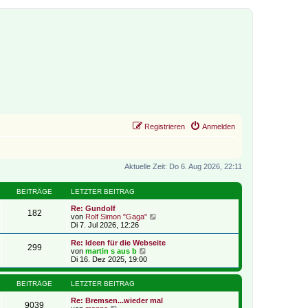
Registrieren
Anmelden
Aktuelle Zeit: Do 6. Aug 2026, 22:11
BEITRÄGE
LETZTER BEITRAG
Re: Gundolf
182
N
von
Rolf Simon "Gaga"
e
Di 7. Jul 2026, 12:26
u
e
Re: Ideen für die Webseite
299
s
N
von
martin s aus b
t
e
Di 16. Dez 2025, 19:00
e
u
r
e
B
s
BEITRÄGE
LETZTER BEITRAG
e
t
i
e
Re: Bremsen...wieder mal
9039
t