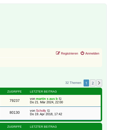
Registrieren
Anmelden
1
2
Nächste
32 Themen
ZUGRIFFE
LETZTER BEITRAG
von
martin s aus b
79237
Do 21. Mär 2024, 22:00
von
Scholly
80130
Do 19. Apr 2018, 17:42
ZUGRIFFE
LETZTER BEITRAG