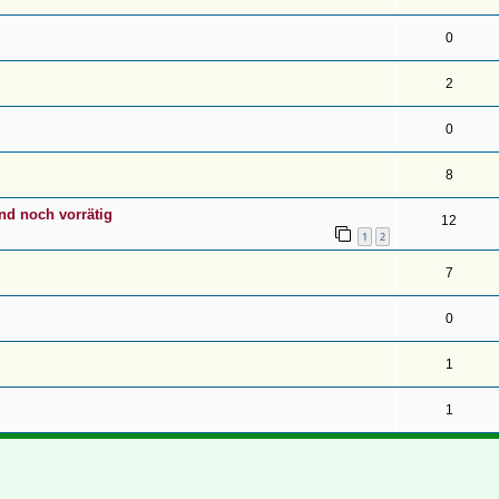
0
2
0
8
nd noch vorrätig
12
1
2
7
0
1
1