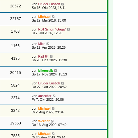
von
Bruder Lustich
28572
So 15. Okt 2023, 18:11
von
Michael
22787
Sa 12. Mai 2018, 13:00
von
Rolf Simon "Gaga"
1708
Di 7. Jul 2026, 12:26
von
Mike
1166
So 12. Apr 2026, 20:26
von
Ralf 64
4135
So 28. Dez 2025, 12:30
von
bikeorslk
20415
So 17. Nov 2024, 15:13
von
Bruder Lustich
5824
Do 27. Okt 2022, 20:52
von
ausreiter
2374
Fr 7. Okt 2022, 20:06
von
Michael
3242
Di 2. Aug 2022, 23:04
von
Werner
19553
Do 13. Aug 2020, 07:42
von
Michael
7835
Di 20. Aug 2019, 20:14