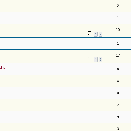
2
1
10
1
2
1
17
1
2
cht
8
4
0
2
9
3