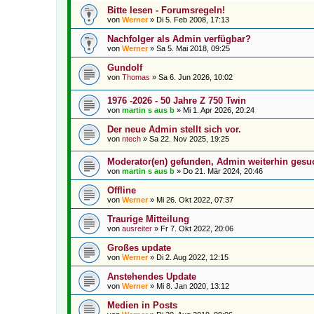
Bitte lesen - Forumsregeln!
von
Werner
»
Di 5. Feb 2008, 17:13
Nachfolger als Admin verfügbar?
von
Werner
»
Sa 5. Mai 2018, 09:25
Gundolf
von
Thomas
»
Sa 6. Jun 2026, 10:02
1976 -2026 - 50 Jahre Z 750 Twin
von
martin s aus b
»
Mi 1. Apr 2026, 20:24
Der neue Admin stellt sich vor.
von
ntech
»
Sa 22. Nov 2025, 19:25
Moderator(en) gefunden, Admin weiterhin gesu
von
martin s aus b
»
Do 21. Mär 2024, 20:46
Offline
von
Werner
»
Mi 26. Okt 2022, 07:37
Traurige Mitteilung
von
ausreiter
»
Fr 7. Okt 2022, 20:06
Großes update
von
Werner
»
Di 2. Aug 2022, 12:15
Anstehendes Update
von
Werner
»
Mi 8. Jan 2020, 13:12
Medien in Posts