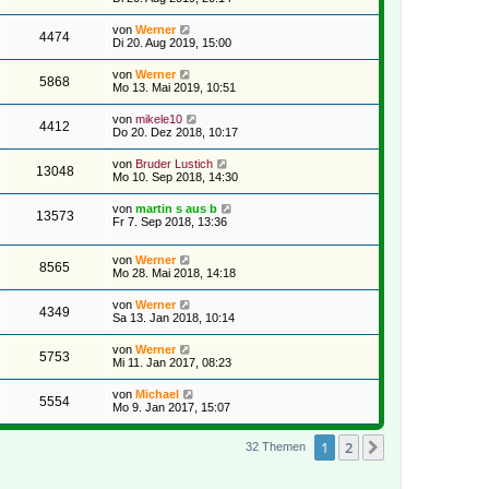
von
Werner
4474
Di 20. Aug 2019, 15:00
von
Werner
5868
Mo 13. Mai 2019, 10:51
von
mikele10
4412
Do 20. Dez 2018, 10:17
von
Bruder Lustich
13048
Mo 10. Sep 2018, 14:30
von
martin s aus b
13573
Fr 7. Sep 2018, 13:36
von
Werner
8565
Mo 28. Mai 2018, 14:18
von
Werner
4349
Sa 13. Jan 2018, 10:14
von
Werner
5753
Mi 11. Jan 2017, 08:23
von
Michael
5554
Mo 9. Jan 2017, 15:07
1
2
Nächste
32 Themen