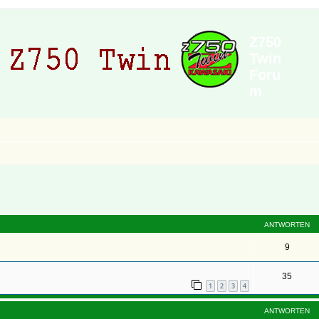
Z750
Twin
Foru
m
ANTWORTEN
9
35
1
2
3
4
ANTWORTEN