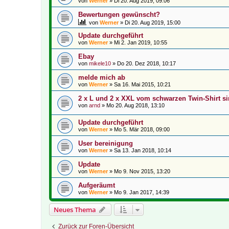
von
Werner
»
Di 20. Aug 2019, 09:06
Bewertungen gewünscht?
von
Werner
»
Di 20. Aug 2019, 15:00
Update durchgeführt
von
Werner
»
Mi 2. Jan 2019, 10:55
Ebay
von
mikele10
»
Do 20. Dez 2018, 10:17
melde mich ab
von
Werner
»
Sa 16. Mai 2015, 10:21
2 x L und 2 x XXL vom schwarzen Twin-Shirt si
von
arnd
»
Mo 20. Aug 2018, 13:10
Update durchgeführt
von
Werner
»
Mo 5. Mär 2018, 09:00
User bereinigung
von
Werner
»
Sa 13. Jan 2018, 10:14
Update
von
Werner
»
Mo 9. Nov 2015, 13:20
Aufgeräumt
von
Werner
»
Mo 9. Jan 2017, 14:39
Neues Thema
Zurück zur Foren-Übersicht