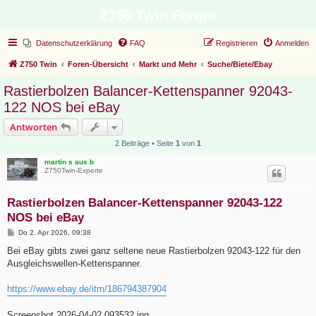
Z750 Twin Forum
Datenschutzerklärung
FAQ
Registrieren
Anmelden
Z750 Twin
Foren-Übersicht
Markt und Mehr
Suche/Biete/Ebay
Rastierbolzen Balancer-Kettenspanner 92043-
122 NOS bei eBay
Antworten
2 Beiträge • Seite
1
von
1
martin s aus b
Z750Twin-Experte
Rastierbolzen Balancer-Kettenspanner 92043-122
NOS bei eBay
B
Do 2. Apr 2026, 09:38
e
i
Bei eBay gibts zwei ganz seltene neue Rastierbolzen 92043-122 für den
t
Ausgleichswellen-Kettenspanner.
r
a
g
https://www.ebay.de/itm/186794387904
Screenshot 2026-04-02 093532.jpg