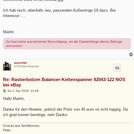
Ich hab noch, ebenfalls neu, passenden Außenringe 19 dazu. Bei
Interesse ....
Martin
Du hast keine ausreichende Berechtigung, um die Dateianhänge dieses Beitrags
anzusehen.
ausreiter
Z750Twin-Experte
Re: Rastierbolzen Balancer-Kettenspanner 92043-122 NOS
bei eBay
B
Do 2. Apr 2026, 13:48
e
i
Hallo Martin,
t
r
a
Danke für den Hinweis, jedoch der Preis von 45 euro ist echt happig. Da
g
ich grad keinen benötige, nein Danke.
Grüsse aus Nordhessen,
Peter