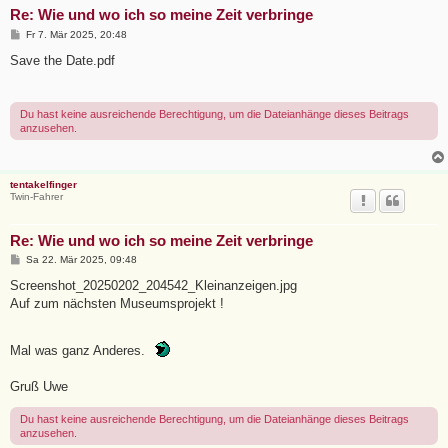
Re: Wie und wo ich so meine Zeit verbringe
B
Fr 7. Mär 2025, 20:48
e
i
Save the Date.pdf
t
r
a
g
Du hast keine ausreichende Berechtigung, um die Dateianhänge dieses Beitrags
anzusehen.
tentakelfinger
Twin-Fahrer
Re: Wie und wo ich so meine Zeit verbringe
B
Sa 22. Mär 2025, 09:48
e
i
Screenshot_20250202_204542_Kleinanzeigen.jpg
t
Auf zum nächsten Museumsprojekt !
r
a
g
Mal was ganz Anderes.
Gruß Uwe
Du hast keine ausreichende Berechtigung, um die Dateianhänge dieses Beitrags
anzusehen.