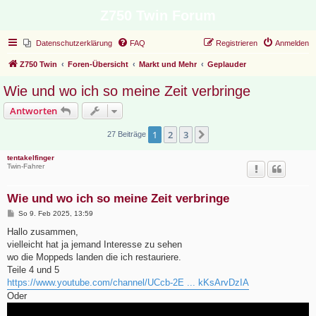
Z750 Twin Forum
Datenschutzerklärung
FAQ
Registrieren
Anmelden
Z750 Twin
Foren-Übersicht
Markt und Mehr
Geplauder
Wie und wo ich so meine Zeit verbringe
Antworten
1
2
3
Nächste
27 Beiträge
tentakelfinger
Twin-Fahrer
Wie und wo ich so meine Zeit verbringe
B
So 9. Feb 2025, 13:59
e
i
Hallo zusammen,
t
vielleicht hat ja jemand Interesse zu sehen
r
a
wo die Moppeds landen die ich restauriere.
g
Teile 4 und 5
https://www.youtube.com/channel/UCcb-2E ... kKsArvDzIA
Oder