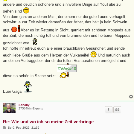
r
andere und deutlich schönere und sinnvollere Dinge auf YouTube zu
a
g
sehen sind
Von dem ganzen anderen Mist, der einem nur die gute Laune verhagelt,
schwirrt ja zur Zeit wieder dermaßen der Äther, das hält ja kein Schwein
aus
Aber es ist Rettung in Sicht, garniert mit schönen Moppeds aus
der Zeit, die noch richtig toll und von brummenden und hörbaren Moppeds
gezeichnet war
Ich hoffe ihr erfreut euch alle einer brauchbaren Gesundheit und sende
euch liebe Grüße aus dem Herzen der Vulkaneifel
Und natürlich auch
an deinen Auftraggeber, der dir die tollen Restaurationen ermöglicht und
diese so schön in Szene setzt
Euer Gaga
Scholly
Z750Twin-Experte
Re: Wie und wo ich so meine Zeit verbringe
B
So 9. Feb 2025, 21:36
e