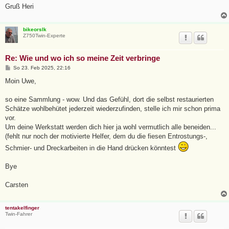
Gruß Heri
bikeorslk
Z750Twin-Experte
Re: Wie und wo ich so meine Zeit verbringe
B
So 23. Feb 2025, 22:16
e
i
Moin Uwe,
t
r
a
so eine Sammlung - wow. Und das Gefühl, dort die selbst restaurierten
g
Schätze wohlbehütet jederzeit wiederzufinden, stelle ich mir schon prima
vor.
Um deine Werkstatt werden dich hier ja wohl vermutlich alle beneiden...
(fehlt nur noch der motivierte Helfer, dem du die fiesen Entrostungs-,
Schmier- und Dreckarbeiten in die Hand drücken könntest
Bye
Carsten
tentakelfinger
Twin-Fahrer