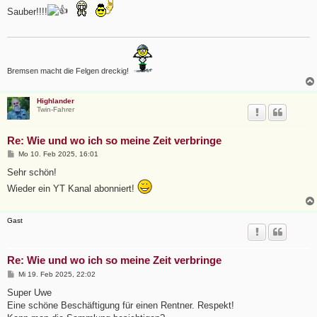
i
t
Sauber!!!!
r
a
g
Bremsen macht die Felgen dreckig!
Highlander
Twin-Fahrer
Re: Wie und wo ich so meine Zeit verbringe
B
Mo 10. Feb 2025, 16:01
e
i
Sehr schön!
t
Wieder ein YT Kanal abonniert!
r
a
g
Gast
Re: Wie und wo ich so meine Zeit verbringe
B
Mi 19. Feb 2025, 22:02
e
i
Super Uwe
t
Eine schöne Beschäftigung für einen Rentner. Respekt!
r
a