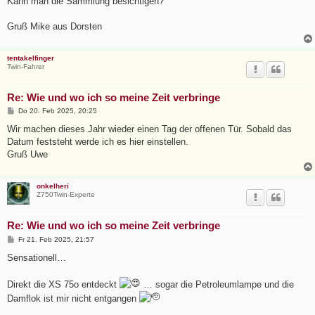
Kann man die Sammlung besichtigen?
g
Gruß Mike aus Dorsten
tentakelfinger
Twin-Fahrer
Re: Wie und wo ich so meine Zeit verbringe
B
Do 20. Feb 2025, 20:25
e
i
Wir machen dieses Jahr wieder einen Tag der offenen Tür. Sobald das
t
Datum feststeht werde ich es hier einstellen.
r
a
Gruß Uwe
g
onkelheri
Z750Twin-Experte
Re: Wie und wo ich so meine Zeit verbringe
B
Fr 21. Feb 2025, 21:57
e
i
Sensationell…
t
r
a
Direkt die XS 75o entdeckt
… sogar die Petroleumlampe und die
g
Damflok ist mir nicht entgangen