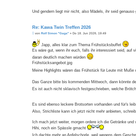
Und gendern liegt mir nicht, also Mädels, ihr seid genaus
Re: Kawa Twin Treffen 2026
B
von
Rolf Simon "Gaga"
»
Do 18. Jun 2026, 19:49
e
i
t
Japp, alles klar zum Thema Frühstücksbuffet
r
Es wäre gut, wenn ihr euch, falls ihr interessiert seid, au
a
g
daran deutlich machen würden
Frühstücksangebot.jpg
Meine Highlights wären das Frühstück für Leute mit Muße 
Das Ganze bitte bis kommenden Mittwoch, dann könnte de
Es ist auch nicht sklavisch festgeschrieben, welche Brötc
Es sind ebenso leckere Brotsorten vorhanden und für's lei
Also, Strichliste kann ich jetzt nicht mehr anbieten, schrei
Ich mach jetzt weiter, morgen ordere ich die Getränke un
Hihi, noch ein Spässle gmacht
Ich dachte mehr an Apfelschorle, weil wegens dem Gesc