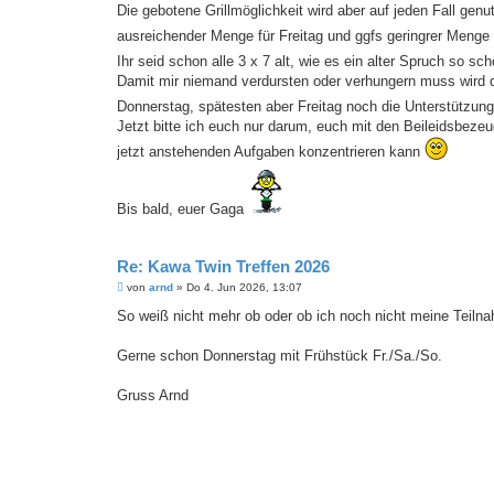
Die gebotene Grillmöglichkeit wird aber auf jeden Fall ge
ausreichender Menge für Freitag und ggfs geringrer Men
Ihr seid schon alle 3 x 7 alt, wie es ein alter Spruch so s
Damit mir niemand verdursten oder verhungern muss wird d
Donnerstag, spätesten aber Freitag noch die Unterstützung
Jetzt bitte ich euch nur darum, euch mit den Beileidsbeze
jetzt anstehenden Aufgaben konzentrieren kann
Bis bald, euer Gaga
Re: Kawa Twin Treffen 2026
B
von
arnd
»
Do 4. Jun 2026, 13:07
e
i
So weiß nicht mehr ob oder ob ich noch nicht meine Teilna
t
r
a
Gerne schon Donnerstag mit Frühstück Fr./Sa./So.
g
Gruss Arnd