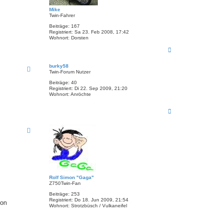
n
Mike
Twin-Fahrer
Beiträge:
167
Registriert:
Sa 23. Feb 2008, 17:42
Wohnort:
Dorsten
N
a
c
burky58
h
Twin-Forum Nutzer
o
b
Beiträge:
40
Registriert:
Di 22. Sep 2009, 21:20
e
Wohnort:
Anröchte
n
N
a
c
h
o
b
e
n
Rolf Simon "Gaga"
Z750Twin-Fan
Beiträge:
253
Registriert:
Do 18. Jun 2009, 21:54
von
Wohnort:
Strotzbüsch / Vulkaneifel