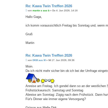
Re: Kawa Twin Treffen 2026
B
von
martin s aus b
»
Do 4. Jun 2026, 14:16
e
i
Hallo Gaga,
t
r
a
ich komm voraussichtlich Freitag bis Sonntag und, wenn 
g
Gruß
Martin
Re: Kawa Twin Treffen 2026
B
von
DKM aus M
»
Mi 17. Jun 2026, 09:36
e
i
Moin.
t
Da ich nicht mehr sicher bin ob ich bei der Umfrage eingetr
r
a
g
Anreise am Freitag. Ich gondel dann so an der westlichen 
Frühstückwunsch: Samstag und Sonntag
Abreise am Sonntag: Zügig nach dem Frühstück. Dann hurti
Für's Dinner wie immer eigene Versorgung?
Grüsse aus Melle Dirk