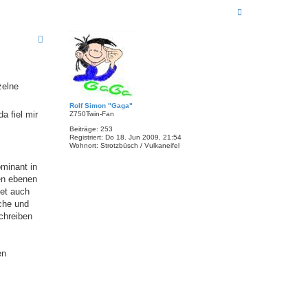
N
a
c
h
o
b
e
n
zelne
Rolf Simon "Gaga"
a fiel mir
Z750Twin-Fan
Beiträge:
253
Registriert:
Do 18. Jun 2009, 21:54
Wohnort:
Strotzbüsch / Vulkaneifel
ominant in
en ebenen
tet auch
sche und
schreiben
en