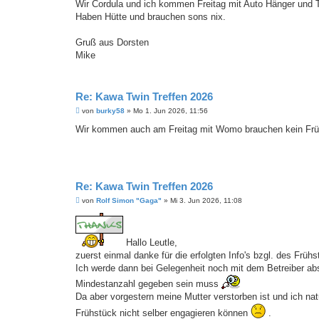
Wir Cordula und ich kommen Freitag mit Auto Hänger und 
r
a
Haben Hütte und brauchen sons nix.
g
Gruß aus Dorsten
Mike
Re: Kawa Twin Treffen 2026
B
von
burky58
»
Mo 1. Jun 2026, 11:56
e
i
Wir kommen auch am Freitag mit Womo brauchen kein Fr
t
r
a
g
Re: Kawa Twin Treffen 2026
B
von
Rolf Simon "Gaga"
»
Mi 3. Jun 2026, 11:08
e
i
t
r
Hallo Leutle,
a
g
zuerst einmal danke für die erfolgten Info's bzgl. des Früh
Ich werde dann bei Gelegenheit noch mit dem Betreiber abs
Mindestanzahl gegeben sein muss
Da aber vorgestern meine Mutter verstorben ist und ich natü
Frühstück nicht selber engagieren können
.