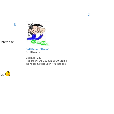
N
a
c
h
o
b
e
n
 Interesse
Rolf Simon "Gaga"
Z750Twin-Fan
Beiträge:
253
Registriert:
Do 18. Jun 2009, 21:54
Wohnort:
Strotzbüsch / Vulkaneifel
hlag