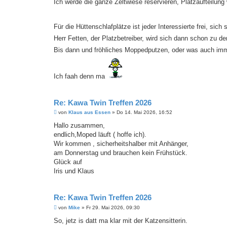
Ich werde die ganze Zeltwiese reservieren, Platzaufteilun
Für die Hüttenschlafplätze ist jeder Interessierte frei, si
Herr Fetten, der Platzbetreiber, wird sich dann schon zu 
Bis dann und fröhliches Moppedputzen, oder was auch imme
Ich faah denn ma
Re: Kawa Twin Treffen 2026
B
von
Klaus aus Essen
»
Do 14. Mai 2026, 16:52
e
i
Hallo zusammen,
t
endlich,Moped läuft ( hoffe ich).
r
a
Wir kommen , sicherheitshalber mit Anhänger,
g
am Donnerstag und brauchen kein Frühstück.
Glück auf
Iris und Klaus
Re: Kawa Twin Treffen 2026
B
von
Mike
»
Fr 29. Mai 2026, 09:30
e
i
So, jetz is datt ma klar mit der Katzensitterin.
t