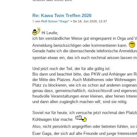
Re: Kawa Twin Treffen 2026
B
von
Rolf Simon "Gaga"
»
Do 18. Jun 2026, 12:37
e
i
t
Hi Leutle,
r
ich bin verständlicher Weise gut eingespannt in Orga und Vo
a
g
Anmeldung berücksichtigen oder kommentieren kann.
Gerade hatte ich die überraschende telefonische Anmeldung
spontan etwas ein, das ich euch nochmal wissen lassen 
Und jetzt noch der Teil, der für alle gültig ist:
Bis dann und beachtet bitte, das PKW und Anhänger am Rand
der Mitte des Platzes. Auch Mobilhomes oder Wohnwagen dü
Platz zu blockieren, wie ich es schon auf anderen sogenan
genau dass, gemeinschaftlich, rücksichtsvoll und eigenver
freudvolle Veranstaltungen einer kleinen, aber feinen Inte
und dann allen zugänglich machen will, sind sie nötig.
Soviel nur für heute, ich versuche jetzt nochmal den Platzb
Kühlwagen klar mache.
Also, nicht persönlich angegriffen oder betreten fühlen, so 
Euer Gaga, der sich auf alte Freunde und junge Interessier