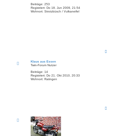
Beiträge:
253
Registriert:
Do 18. Jun 2009, 21:54
Wohnort:
Strotzbüsch / Vulkaneifel
N
a
c
Klaus aus Essen
h
Twin-Forum Nutzer
o
b
Beiträge:
14
Registriert:
Do 21. Okt 2010, 20:33
e
Wohnort:
Ratingen
n
N
a
c
h
o
b
e