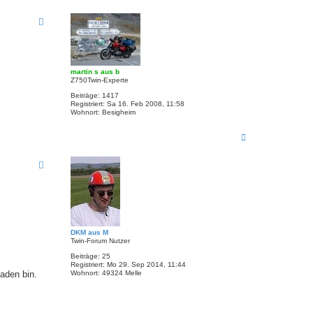
t
a
a
c
k
h
t
o
d
b
a
e
t
e
n
n
martin s aus b
v
Z750Twin-Experte
o
n
Beiträge:
1417
a
Registriert:
Sa 16. Feb 2008, 11:58
r
Wohnort:
Besigheim
n
d
N
a
c
h
o
b
e
n
DKM aus M
Twin-Forum Nutzer
Beiträge:
25
Registriert:
Mo 29. Sep 2014, 11:44
aden bin.
Wohnort:
49324 Melle