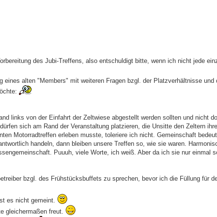
rbereitung des Jubi-Treffens, also entschuldigt bitte, wenn ich nicht jede ein
 eines alten "Members" mit weiteren Fragen bzgl. der Platzverhältnisse und d
möchte:
 links von der Einfahrt der Zeltwiese abgestellt werden sollten und nicht d
rfen sich am Rand der Veranstaltung platzieren, die Unsitte den Zeltern ihr
nten Motorradtreffen erleben musste, toleriere ich nicht. Gemeinschaft bedeu
antwortlich handeln, dann bleiben unsere Treffen so, wie sie waren. Harmoni
ressengemeinschaft. Puuuh, viele Worte, ich weiß. Aber da ich sie nur einmal 
etreiber bzgl. des Frühstücksbuffets zu sprechen, bevor ich die Füllung für d
ist es nicht gemeint.
te gleichermaßen freut.