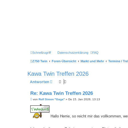
Schnellzugriff
Datenschutzerklärung
FAQ
Z750 Twin
Foren-Übersicht
Markt und Mehr
Termine / Tre
Kawa Twin Treffen 2026
Antworten
Re: Kawa Twin Treffen 2026
B
von
Rolf Simon "Gaga"
»
Do 15. Jan 2026, 13:13
e
i
t
r
Hallo Herrie, so reicht mir das vollkommen, we
a
g