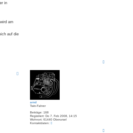
er in
 wird am
ich auf die
N
a
c
h
o
b
e
n
arnd
Twin-Fahrer
Beiträge:
168
Registriert:
Do 7. Feb 2008, 14:15
Wohnort:
61440 Oberursel
K
Kontaktdaten:
o
N
n