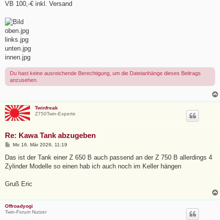
VB 100,-€ inkl. Versand
oben.jpg
links.jpg
unten.jpg
innen.jpg
Du hast keine ausreichende Berechtigung, um die Dateianhänge dieses Beitrags
anzusehen.
Twinfreak
Z750Twin-Experte
Re: Kawa Tank abzugeben
B
Mo 16. Mär 2026, 11:19
e
i
Das ist der Tank einer Z 650 B auch passend an der Z 750 B allerdings 4
t
Zylinder Modelle so einen hab ich auch noch im Keller hängen
r
a
g
Gruß Eric
Offroadyogi
Twin-Forum Nutzer