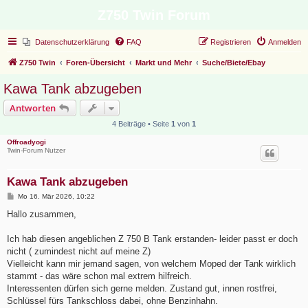
Z750 Twin Forum
Datenschutzerklärung
FAQ
Registrieren
Anmelden
Z750 Twin
Foren-Übersicht
Markt und Mehr
Suche/Biete/Ebay
Kawa Tank abzugeben
Antworten
4 Beiträge • Seite
1
von
1
Offroadyogi
Twin-Forum Nutzer
Kawa Tank abzugeben
B
Mo 16. Mär 2026, 10:22
e
i
Hallo zusammen,
t
r
a
Ich hab diesen angeblichen Z 750 B Tank erstanden- leider passt er doch
g
nicht ( zumindest nicht auf meine Z)
Vielleicht kann mir jemand sagen, von welchem Moped der Tank wirklich
stammt - das wäre schon mal extrem hilfreich.
Interessenten dürfen sich gerne melden. Zustand gut, innen rostfrei,
Schlüssel fürs Tankschloss dabei, ohne Benzinhahn.