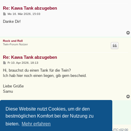
Re: Kawa Tank abzugeben
B
Mo 16. Mär 2026, 15:03
e
i
Danke Dir!
t
r
a
g
Rock und Roll
Twin-Forum Nutzer
Re: Kawa Tank abzugeben
B
Fr 10. Apr 2026, 18:13
e
i
Hi, brauchst du einen Tank für die Twin?
t
Ich hab hier noch einen liegen, gib gern bescheid.
r
a
g
Liebe Grüße
Samu
Antworten
Diese Website nutzt Cookies, um dir den
4 Beiträge • Seite
1
von
1
bestmöglichen Komfort bei der Nutzung zu
bieten.
Mehr erfahren
Z750 Twin
Foren-Übersicht
Alle Zeiten sind
UTC+02:00