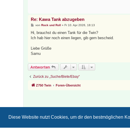
r
a
g
Re: Kawa Tank abzugeben
B
von
Rock und Roll
»
Fr 10. Apr 2026, 18:13
e
i
Hi, brauchst du einen Tank für die Twin?
t
Ich hab hier noch einen liegen, gib gern bescheid.
r
a
g
Liebe Grüße
Samu
Antworten
Zurück zu „Suche/Biete/Ebay“
Z750 Twin
Foren-Übersicht
Diese Website nutzt Cookies, um dir den bestmöglichen Ko