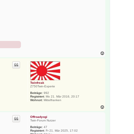
N
a
c
h
o
b
e
n
Twinfreak
Z750Twin-Experte
Beiträge:
992
Registriert:
Mo 21. Mär 2016, 20:17
Wohnort:
Mittelfranken
N
a
c
Offroadyogi
h
Twin-Forum Nutzer
o
Beiträge:
47
b
Registriert:
Fr 21. Mär 2025, 17:02
e