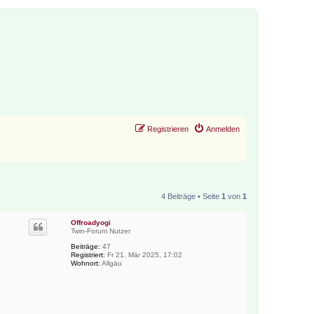
Registrieren
Anmelden
4 Beiträge • Seite
1
von
1
Offroadyogi
Twin-Forum Nutzer
Beiträge:
47
Registriert:
Fr 21. Mär 2025, 17:02
Wohnort:
Allgäu