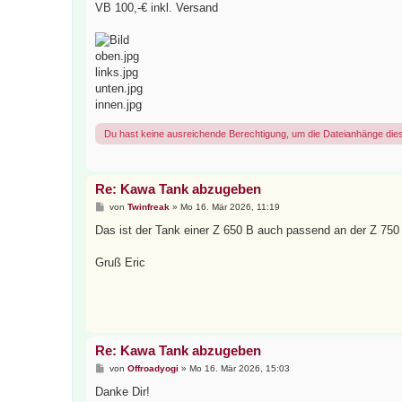
VB 100,-€ inkl. Versand
oben.jpg
links.jpg
unten.jpg
innen.jpg
Du hast keine ausreichende Berechtigung, um die Dateianhänge die
Re: Kawa Tank abzugeben
B
von
Twinfreak
»
Mo 16. Mär 2026, 11:19
e
i
Das ist der Tank einer Z 650 B auch passend an der Z 750 
t
r
a
Gruß Eric
g
Re: Kawa Tank abzugeben
B
von
Offroadyogi
»
Mo 16. Mär 2026, 15:03
e
i
Danke Dir!
t