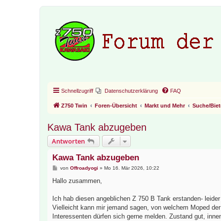
Schnellzugriff
Datenschutzerklärung
FAQ
Z750 Twin
Foren-Übersicht
Markt und Mehr
Suche/Biet
Kawa Tank abzugeben
Antworten
Kawa Tank abzugeben
B
von
Offroadyogi
»
Mo 16. Mär 2026, 10:22
e
i
Hallo zusammen,
t
r
a
Ich hab diesen angeblichen Z 750 B Tank erstanden- leider 
g
Vielleicht kann mir jemand sagen, von welchem Moped der 
Interessenten dürfen sich gerne melden. Zustand gut, inne