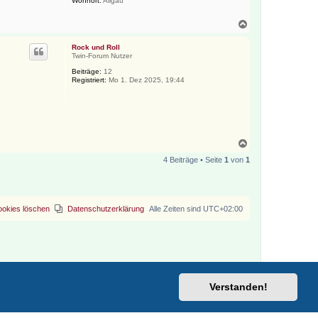
Wohnort:
Allgäu
n
N
a
c
Rock und Roll
h
Twin-Forum Nutzer
o
Beiträge:
12
b
Registriert:
Mo 1. Dez 2025, 19:44
e
n
N
a
4 Beiträge • Seite
1
von
1
c
h
o
b
e
ookies löschen
Datenschutzerklärung
Alle Zeiten sind
UTC+02:00
n
Verstanden!