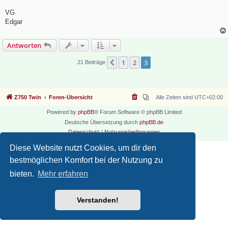
VG
Edgar
Antworten
1
2
3
Vorherige
21 Beiträge
Z750 Twin
Foren-Übersicht
Alle Zeiten sind
UTC+02:00
Powered by
phpBB
® Forum Software © phpBB Limited
Deutsche Übersetzung durch
phpBB.de
Datenschutz
|
Nutzungsbedingungen
Diese Website nutzt Cookies, um dir den
bestmöglichen Komfort bei der Nutzung zu
bieten.
Mehr erfahren
Verstanden!