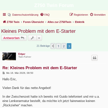
Z750 Twin Forum
Datenschutzerklärung
FAQ
Registrieren
Anmelden
Z750 Twin
Foren-Übersicht
Alles zur Z750Twin
Elektrik
Kleines Problem mit dem E-Starter
Antworten
1
2
3
Vorherige
21 Beiträge
Edgar
Twin-Fahrer
Re: Kleines Problem mit dem E-Starter
B
Mo 16. Mär 2026, 08:50
e
i
Hallo Eric,
t
r
a
Vielen Dank für das nette Angebot!
g
In der Zwischenzeit hatte ich bereits mit Guido telefoniert und mir u.a.
eine Lenkerarmatur bestellt, da möchte ich jetzt fairerweise keinen
„Rückzieher“ machen.