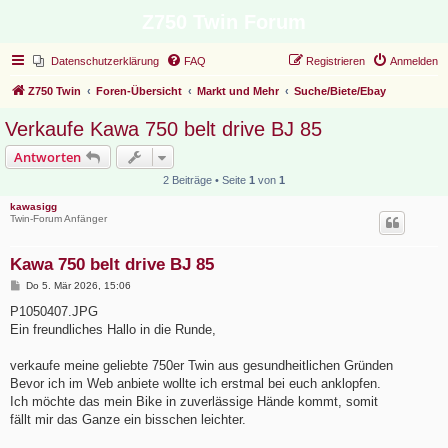
Z750 Twin Forum
Datenschutzerklärung
FAQ
Registrieren
Anmelden
Z750 Twin
Foren-Übersicht
Markt und Mehr
Suche/Biete/Ebay
Verkaufe Kawa 750 belt drive BJ 85
Antworten
2 Beiträge • Seite
1
von
1
kawasigg
Twin-Forum Anfänger
Kawa 750 belt drive BJ 85
B
Do 5. Mär 2026, 15:06
e
i
P1050407.JPG
t
Ein freundliches Hallo in die Runde,
r
a
g
verkaufe meine geliebte 750er Twin aus gesundheitlichen Gründen
Bevor ich im Web anbiete wollte ich erstmal bei euch anklopfen.
Ich möchte das mein Bike in zuverlässige Hände kommt, somit
fällt mir das Ganze ein bisschen leichter.