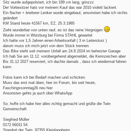
Sitz wurde aufgepolstert, ich bin 189 cm lang, grinzzz
Der Vorbesitzer hats vor meinem Kauf das war 2010 violett lackiert.
Ein flacher + breiterer Lenker wurde eingebaut, ansonsten habe ich nichts
geändert
KM Stand heute 41567 km, EZ, 25.3.1985
Zieht wunderbar von unten rauf, es ist das reine Vergnügen
Wurde immer in Würzburg bei Firma STAHL gewartet
Ich hatte vor 1,5 Jahren einen Arbeitsunfall ( 3 m Leitersturz )
darum muss ich mich jetzt von dem Stück trennen.
Das Bike steht seit meinem Unfall am 24.8.2024 im beheizter Garage
Ich hab Sie am 11.12. vorübergehend abgemeldet, die Kennzeichen aber
Bis 31.12 2027 reserviert, ich dachte damals , dass ich wiedermal fahren
kann.
Fotos kann ich bei Bedarf machen und schicken.
Muss das erst mal üben, hier im Forum, bin seit heute,
Faschingssonntag26 neu hier
Ansonsten gehts ja auch über WhatsApp
So, hoffe ich habe hier alles richtig gemacht und grüße die Twin
Gemeinschaft
Siegfried Müller
0172 66011 54
Standort der Twin, 97355 Kleinlangheim