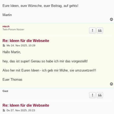
Eure Ideen, eure Wünsche, euer Beitrag, auf gehts!
Martin
ntech
Twin-Forum Nutzer
Re: Ideen für die Webseite
B
Mo 24. Nov 2025, 10:29
e
i
Hallo Martin,
t
r
a
hey, das ist super! Genau so habe ich mir das vorgestellt!
g
Also her mit Euren Ideen - ich geb mir Mühe, sie umzusetzen!!!
Euer Thomas
Gast
Re: Ideen für die Webseite
B
Do 27. Nov 2025, 20:23
e