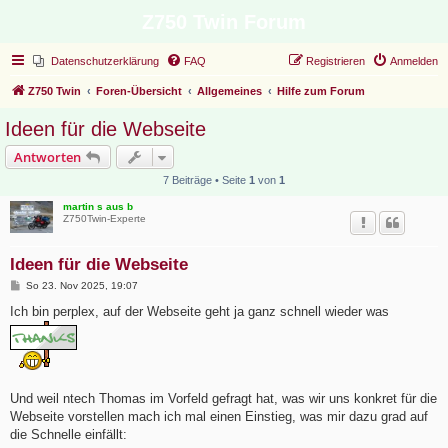
Z750 Twin Forum
Datenschutzerklärung
FAQ
Registrieren
Anmelden
Z750 Twin
Foren-Übersicht
Allgemeines
Hilfe zum Forum
Ideen für die Webseite
Antworten
7 Beiträge • Seite
1
von
1
martin s aus b
Z750Twin-Experte
Ideen für die Webseite
B
So 23. Nov 2025, 19:07
e
i
Ich bin perplex, auf der Webseite geht ja ganz schnell wieder was
t
r
a
g
Und weil ntech Thomas im Vorfeld gefragt hat, was wir uns konkret für die
Webseite vorstellen mach ich mal einen Einstieg, was mir dazu grad auf
die Schnelle einfällt: