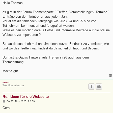
i
Hallo Thomas,
t
r
a
es gibt in der Forum Themensparte " Treffen, Veranstalltungen, Termine "
g
Einträge von den Twintreffen aus jedem Jahr.
Vor allem die fehlenden Jahrgänge wie 2023, 24 und 25 sind von
Teilnehmern kommentiert und fotografiert worden.
Wäre es den möglich daraus Fotos und informelle Beiträge auf die braune
Webseite zu importieren ?
Schau dir das doch mal an. Um einen kurzen Eindruck zu vermitteln, wie
und wo das Treffen war, findest du da sicherlich Input und Bilders.
Du hast ja Gagas Hinweis aufs Treffen in 26 auch aus dem
Themenstrang.
Machs gut
ntech
Twin-Forum Nutzer
Re: Ideen für die Webseite
B
Do 27. Nov 2025, 22:39
e
i
Gern!
t