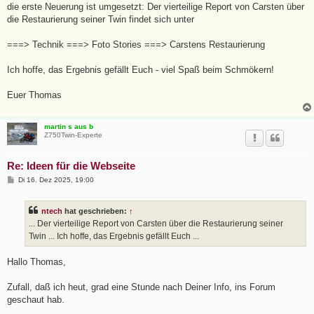
a
die erste Neuerung ist umgesetzt: Der vierteilige Report von Carsten über
g
die Restaurierung seiner Twin findet sich unter
===> Technik ===> Foto Stories ===> Carstens Restaurierung
Ich hoffe, das Ergebnis gefällt Euch - viel Spaß beim Schmökern!
Euer Thomas
martin s aus b
Z750Twin-Experte
Re: Ideen für die Webseite
B
Di 16. Dez 2025, 19:00
e
i
t
ntech
hat geschrieben:
↑
r
a
... Der vierteilige Report von Carsten über die Restaurierung seiner
g
Twin ... Ich hoffe, das Ergebnis gefällt Euch ...
Hallo Thomas,
Zufall, daß ich heut, grad eine Stunde nach Deiner Info, ins Forum
geschaut hab.