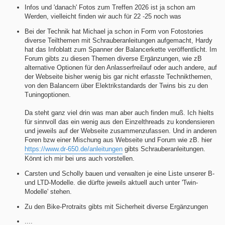
Infos und 'danach' Fotos zum Treffen 2026 ist ja schon am
Werden, vielleicht finden wir auch für 22 -25 noch was
Bei der Technik hat Michael ja schon in Form von Fotostories
diverse Teilthemen mit Schrauberanleitungen aufgemacht, Hardy
hat das Infoblatt zum Spanner der Balancerkette veröffentlicht. Im
Forum gibts zu diesen Themen diverse Ergänzungen, wie zB
alternative Optionen für den Anlasserfreilauf oder auch andere, auf
der Webseite bisher wenig bis gar nicht erfasste Technikthemen,
von den Balancern über Elektrikstandards der Twins bis zu den
Tuningoptionen.
Da steht ganz viel drin was man aber auch finden muß. Ich hielts
für sinnvoll das ein wenig aus den Einzelthreads zu kondensieren
und jeweils auf der Webseite zusammenzufassen. Und in anderen
Foren bzw einer Mischung aus Webseite und Forum wie zB. hier
https://www.dr-650.de/anleitungen
gibts Schrauberanleitungen.
Könnt ich mir bei uns auch vorstellen.
Carsten und Scholly bauen und verwalten je eine Liste unserer B-
und LTD-Modelle. die dürfte jeweils aktuell auch unter 'Twin-
Modelle' stehen.
Zu den Bike-Protraits gibts mit Sicherheit diverse Ergänzungen
....