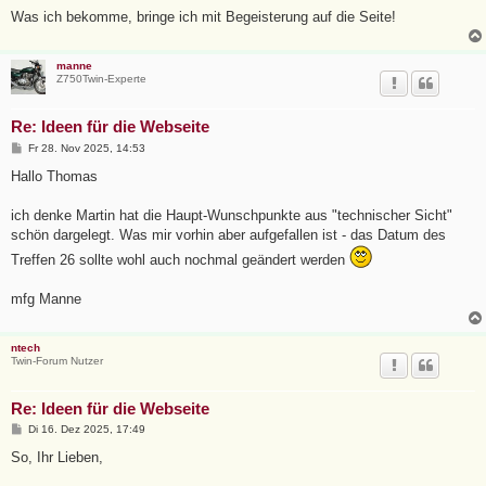
r
a
Was ich bekomme, bringe ich mit Begeisterung auf die Seite!
g
manne
Z750Twin-Experte
Re: Ideen für die Webseite
B
Fr 28. Nov 2025, 14:53
e
i
Hallo Thomas
t
r
a
ich denke Martin hat die Haupt-Wunschpunkte aus "technischer Sicht"
g
schön dargelegt. Was mir vorhin aber aufgefallen ist - das Datum des
Treffen 26 sollte wohl auch nochmal geändert werden
mfg Manne
ntech
Twin-Forum Nutzer
Re: Ideen für die Webseite
B
Di 16. Dez 2025, 17:49
e
i
So, Ihr Lieben,
t
r