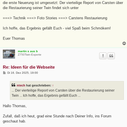
a
die erste Neuerung ist umgesetzt: Der vierteilige Report von Carsten über
g
die Restaurierung seiner Twin findet sich unter
===> Technik ===> Foto Stories ===> Carstens Restaurierung
Ich hoffe, das Ergebnis gefällt Euch - viel Spaß beim Schmökern!
Euer Thomas
martin s aus b
Z750Twin-Experte
Re: Ideen für die Webseite
B
Di 16. Dez 2025, 19:00
e
i
t
ntech
hat geschrieben:
↑
r
a
... Der vierteilige Report von Carsten über die Restaurierung seiner
g
Twin ... Ich hoffe, das Ergebnis gefällt Euch ...
Hallo Thomas,
Zufall, daß ich heut, grad eine Stunde nach Deiner Info, ins Forum
geschaut hab.