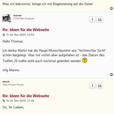
r
a
Was ich bekomme, bringe ich mit Begeisterung auf die Seite!
g
manne
Z750Twin-Experte
Re: Ideen für die Webseite
B
Fr 28. Nov 2025, 14:53
e
i
Hallo Thomas
t
r
a
ich denke Martin hat die Haupt-Wunschpunkte aus "technischer Sicht"
g
schön dargelegt. Was mir vorhin aber aufgefallen ist - das Datum des
Treffen 26 sollte wohl auch nochmal geändert werden
mfg Manne
ntech
Twin-Forum Nutzer
Re: Ideen für die Webseite
B
Di 16. Dez 2025, 17:49
e
i
So, Ihr Lieben,
t
r