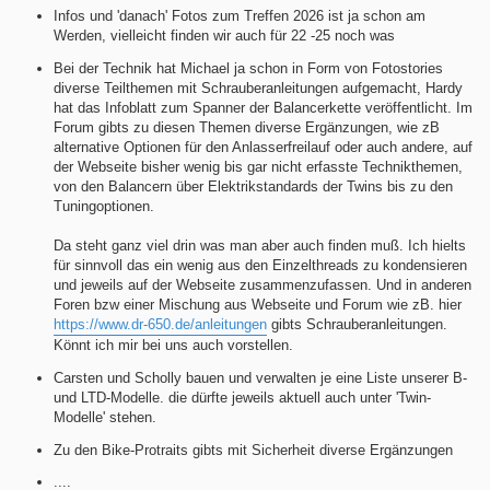
Infos und 'danach' Fotos zum Treffen 2026 ist ja schon am
Werden, vielleicht finden wir auch für 22 -25 noch was
Bei der Technik hat Michael ja schon in Form von Fotostories
diverse Teilthemen mit Schrauberanleitungen aufgemacht, Hardy
hat das Infoblatt zum Spanner der Balancerkette veröffentlicht. Im
Forum gibts zu diesen Themen diverse Ergänzungen, wie zB
alternative Optionen für den Anlasserfreilauf oder auch andere, auf
der Webseite bisher wenig bis gar nicht erfasste Technikthemen,
von den Balancern über Elektrikstandards der Twins bis zu den
Tuningoptionen.
Da steht ganz viel drin was man aber auch finden muß. Ich hielts
für sinnvoll das ein wenig aus den Einzelthreads zu kondensieren
und jeweils auf der Webseite zusammenzufassen. Und in anderen
Foren bzw einer Mischung aus Webseite und Forum wie zB. hier
https://www.dr-650.de/anleitungen
gibts Schrauberanleitungen.
Könnt ich mir bei uns auch vorstellen.
Carsten und Scholly bauen und verwalten je eine Liste unserer B-
und LTD-Modelle. die dürfte jeweils aktuell auch unter 'Twin-
Modelle' stehen.
Zu den Bike-Protraits gibts mit Sicherheit diverse Ergänzungen
....