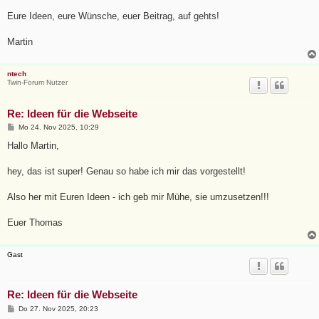
Eure Ideen, eure Wünsche, euer Beitrag, auf gehts!
Martin
ntech
Twin-Forum Nutzer
Re: Ideen für die Webseite
B
Mo 24. Nov 2025, 10:29
e
i
Hallo Martin,
t
r
a
hey, das ist super! Genau so habe ich mir das vorgestellt!
g
Also her mit Euren Ideen - ich geb mir Mühe, sie umzusetzen!!!
Euer Thomas
Gast
Re: Ideen für die Webseite
B
Do 27. Nov 2025, 20:23
e