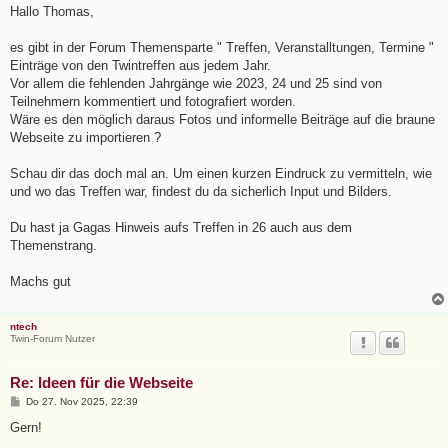
i
Hallo Thomas,
t
r
a
es gibt in der Forum Themensparte " Treffen, Veranstalltungen, Termine "
g
Einträge von den Twintreffen aus jedem Jahr.
Vor allem die fehlenden Jahrgänge wie 2023, 24 und 25 sind von
Teilnehmern kommentiert und fotografiert worden.
Wäre es den möglich daraus Fotos und informelle Beiträge auf die braune
Webseite zu importieren ?
Schau dir das doch mal an. Um einen kurzen Eindruck zu vermitteln, wie
und wo das Treffen war, findest du da sicherlich Input und Bilders.
Du hast ja Gagas Hinweis aufs Treffen in 26 auch aus dem
Themenstrang.
Machs gut
ntech
Twin-Forum Nutzer
Re: Ideen für die Webseite
B
Do 27. Nov 2025, 22:39
e
i
Gern!
t