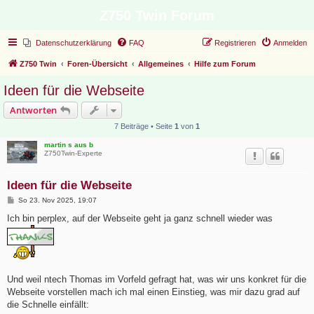
Z750 Twin Forum
Datenschutzerklärung
FAQ
Registrieren
Anmelden
Z750 Twin
Foren-Übersicht
Allgemeines
Hilfe zum Forum
Ideen für die Webseite
Antworten
7 Beiträge • Seite
1
von
1
martin s aus b
Z750Twin-Experte
Ideen für die Webseite
B
So 23. Nov 2025, 19:07
e
i
Ich bin perplex, auf der Webseite geht ja ganz schnell wieder was
t
r
a
g
Und weil ntech Thomas im Vorfeld gefragt hat, was wir uns konkret für die
Webseite vorstellen mach ich mal einen Einstieg, was mir dazu grad auf
die Schnelle einfällt: