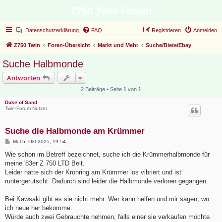
Z750 Twin Forum
Datenschutzerklärung
FAQ
Registrieren
Anmelden
Z750 Twin
Foren-Übersicht
Markt und Mehr
Suche/Biete/Ebay
Suche Halbmonde
Antworten
2 Beiträge • Seite
1
von
1
Duke of Sand
Twin-Forum Nutzer
Suche die Halbmonde am Krümmer
B
Mi 15. Okt 2025, 19:54
e
i
Wie schon im Betreff bezeichnet, suche ich die Krümmerhalbmonde für
t
meine '83er Z 750 LTD Belt.
r
a
Leider hatte sich der Kronring am Krümmer los vibriert und ist
g
runtergerutscht. Dadurch sind leider die Halbmonde verloren gegangen.
Bei Kawsaki gibt es sie nicht mehr. Wer kann helfen und mir sagen, wo
ich neue her bekomme.
Würde auch zwei Gebrauchte nehmen, falls einer sie verkaufen möchte.