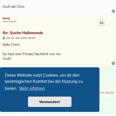
Gruß der Chris
Hardy
Twin-Fahrer
Re: Suche Halbmonde
B
Do 16. Okt 2025, 09:45
e
i
Hallo Chris!
t
r
a
Du hast eine Private Nachricht von mir.
g
Gruß!
Antworten
Diese Website nutzt Cookies, um dir den
2 Beiträge • Seite
1
von
1
bestmöglichen Komfort bei der Nutzung zu
bieten.
Mehr erfahren
Z750 Twin
Foren-Übersicht
Alle Zeiten sind
UTC+02:00
Powered by
phpBB
® Forum Software © phpBB Limited
Verstanden!
Deutsche Übersetzung durch
phpBB.de
Datenschutz
|
Nutzungsbedingungen