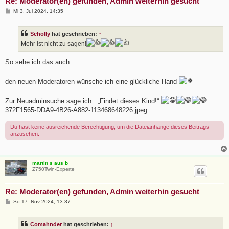
Re: Moderator(en) gefunden, Admin weiterhin gesucht
B
Mi 3. Jul 2024, 14:35
e
i
t
Scholly
hat geschrieben:
↑
r
a
Mehr ist nicht zu sagen!
g
So sehe ich das auch …
den neuen Moderatoren wünsche ich eine glückliche Hand
Zur Neuadminsuche sage ich : „Findet dieses Kind!“
372F1565-DDA9-4B26-A882-113468648226.jpeg
Du hast keine ausreichende Berechtigung, um die Dateianhänge dieses Beitrags
anzusehen.
martin s aus b
Z750Twin-Experte
Re: Moderator(en) gefunden, Admin weiterhin gesucht
B
So 17. Nov 2024, 13:37
e
i
t
Comahnder
hat geschrieben:
↑
r