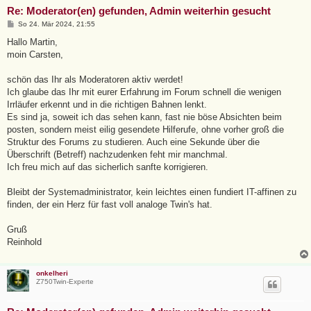
Re: Moderator(en) gefunden, Admin weiterhin gesucht
B
So 24. Mär 2024, 21:55
e
i
Hallo Martin,
t
moin Carsten,
r
a
g
schön das Ihr als Moderatoren aktiv werdet!
Ich glaube das Ihr mit eurer Erfahrung im Forum schnell die wenigen
Irrläufer erkennt und in die richtigen Bahnen lenkt.
Es sind ja, soweit ich das sehen kann, fast nie böse Absichten beim
posten, sondern meist eilig gesendete Hilferufe, ohne vorher groß die
Struktur des Forums zu studieren. Auch eine Sekunde über die
Überschrift (Betreff) nachzudenken feht mir manchmal.
Ich freu mich auf das sicherlich sanfte korrigieren.
Bleibt der Systemadministrator, kein leichtes einen fundiert IT-affinen zu
finden, der ein Herz für fast voll analoge Twin's hat.
Gruß
Reinhold
onkelheri
Z750Twin-Experte