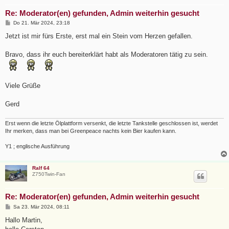
Re: Moderator(en) gefunden, Admin weiterhin gesucht
B
Do 21. Mär 2024, 23:18
e
i
Jetzt ist mir fürs Erste, erst mal ein Stein vom Herzen gefallen.
t
r
a
Bravo, dass ihr euch bereiterklärt habt als Moderatoren tätig zu sein.
g
Viele Grüße
Gerd
Erst wenn die letzte Ölplattform versenkt, die letzte Tankstelle geschlossen ist, werdet
Ihr merken, dass man bei Greenpeace nachts kein Bier kaufen kann.
Y1 ; englische Ausführung
Ralf 64
Z750Twin-Fan
Re: Moderator(en) gefunden, Admin weiterhin gesucht
B
Sa 23. Mär 2024, 08:11
e
i
Hallo Martin,
t