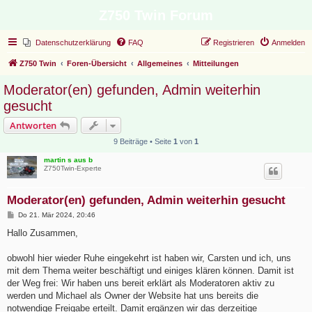
Z750 Twin Forum
Datenschutzerklärung
FAQ
Registrieren
Anmelden
Z750 Twin
Foren-Übersicht
Allgemeines
Mitteilungen
Moderator(en) gefunden, Admin weiterhin
gesucht
Antworten
9 Beiträge • Seite
1
von
1
martin s aus b
Z750Twin-Experte
Moderator(en) gefunden, Admin weiterhin gesucht
B
Do 21. Mär 2024, 20:46
e
i
Hallo Zusammen,
t
r
a
obwohl hier wieder Ruhe eingekehrt ist haben wir, Carsten und ich, uns
g
mit dem Thema weiter beschäftigt und einiges klären können. Damit ist
der Weg frei: Wir haben uns bereit erklärt als Moderatoren aktiv zu
werden und Michael als Owner der Website hat uns bereits die
notwendige Freigabe erteilt. Damit ergänzen wir das derzeitige