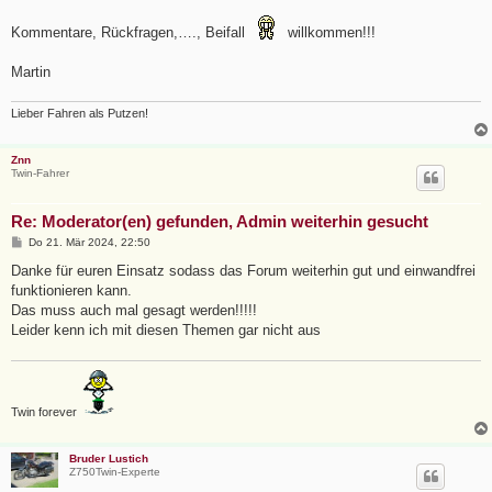
Kommentare, Rückfragen,…., Beifall
willkommen!!!
Martin
Lieber Fahren als Putzen!
Znn
Twin-Fahrer
Re: Moderator(en) gefunden, Admin weiterhin gesucht
B
Do 21. Mär 2024, 22:50
e
i
Danke für euren Einsatz sodass das Forum weiterhin gut und einwandfrei
t
funktionieren kann.
r
a
Das muss auch mal gesagt werden!!!!!
g
Leider kenn ich mit diesen Themen gar nicht aus
Twin forever
Bruder Lustich
Z750Twin-Experte