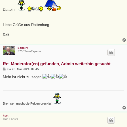
Datteln.
Liebe Grüße aus Rottenburg
Ralf
Scholly
Z750Twin-Experte
Re: Moderator(en) gefunden, Admin weiterhin gesucht
B
Sa 23. Mär 2024, 09:45
e
i
Mehr ist nicht zu sagen!
t
r
a
g
Bremsen macht die Felgen dreckig!
kort
Twin-Fahrer