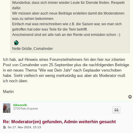
a
Wunderbar, dass sich immer wieder Leute für Dienste finden. Respekt
g
dafür.
Wir müssen aber auch neue Beiträge erstellen damit die Moderatoren
was zu sehen bekommen.
Einfach mal was reinschreiben wie z.B. die Saison war, wo man sich
getroffen hat oder was Teile für die Twin betrifft.
Anscheinend sind wir alle nah an der Rente und ermüden schon :-)
Nette Grüße, Comahnder
Ich hab, auf Hinweis eines Forumsteilnehmers hin den hier nur zitierten
Post von Comahnder vom 25.September plus die nachfolgenden Beiträge
in ein neues Thema "Wie war Dein Jahr" nach Geplauder verschoben
habe. Sieht vielleich ein wenig merkwürdig aus aber als Moderator muß
ich noch üben.
Martin
bikeorslk
Z750Twin-Experte
Re: Moderator(en) gefunden, Admin weiterhin gesucht
B
So 17. Nov 2024, 15:13
e