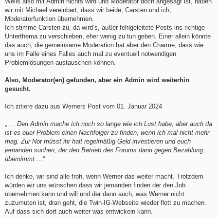
Weils also mit Admin nichts wird und Moderator doch angesagt ist, haben
wir mit Michael vereinbart, dass wir beide, Carsten und ich,
Moderatorfunktion übernehmen.
Ich stimme Carsten zu, da wird’s, außer fehlgeleitete Posts ins richtige
Unterthema zu verschieben, eher wenig zu tun geben. Einer allein könnte
das auch, die gemeinsame Moderation hat aber den Charme, dass wie
uns im Falle eines Falles auch mal zu eventuell notwendigen
Problemlösungen austauschen können.
Also, Moderator(en) gefunden, aber ein Admin wird weiterhin
gesucht.
Ich zitiere dazu aus Werners Post vom 01. Januar 2024
„ …
Den Admin mache ich noch so lange wie ich Lust habe, aber auch da
ist es euer Problem einen Nachfolger zu finden, wenn ich mal nicht mehr
mag. Zur Not müsst ihr halt regelmäßig Geld investieren und euch
jemanden suchen, der den Betrieb des Forums dann gegen Bezahlung
übernimmt
…“
Ich denke, wir sind alle froh, wenn Werner das weiter macht. Trotzdem
würden wir uns wünschen dass wir jemanden finden der den Job
übernehmen kann und will und der dann auch, was Werner nicht
zuzumuten ist, dran geht, die Twin-IG-Webseite wieder flott zu machen.
Auf dass sich dort auch weiter was entwickeln kann.