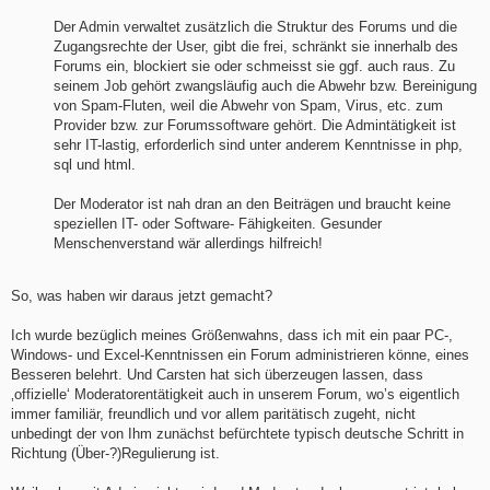
Der Admin verwaltet zusätzlich die Struktur des Forums und die
Zugangsrechte der User, gibt die frei, schränkt sie innerhalb des
Forums ein, blockiert sie oder schmeisst sie ggf. auch raus. Zu
seinem Job gehört zwangsläufig auch die Abwehr bzw. Bereinigung
von Spam-Fluten, weil die Abwehr von Spam, Virus, etc. zum
Provider bzw. zur Forumssoftware gehört. Die Admintätigkeit ist
sehr IT-lastig, erforderlich sind unter anderem Kenntnisse in php,
sql und html.
Der Moderator ist nah dran an den Beiträgen und braucht keine
speziellen IT- oder Software- Fähigkeiten. Gesunder
Menschenverstand wär allerdings hilfreich!
So, was haben wir daraus jetzt gemacht?
Ich wurde bezüglich meines Größenwahns, dass ich mit ein paar PC-,
Windows- und Excel-Kenntnissen ein Forum administrieren könne, eines
Besseren belehrt. Und Carsten hat sich überzeugen lassen, dass
‚offizielle‘ Moderatorentätigkeit auch in unserem Forum, wo’s eigentlich
immer familiär, freundlich und vor allem paritätisch zugeht, nicht
unbedingt der von Ihm zunächst befürchtete typisch deutsche Schritt in
Richtung (Über-?)Regulierung ist.