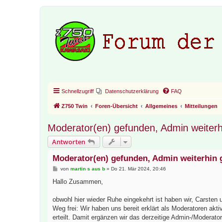
Schnellzugriff
Datenschutzerklärung
FAQ
Z750 Twin
Foren-Übersicht
Allgemeines
Mitteilungen
Moderator(en) gefunden, Admin weiterh
Antworten
Moderator(en) gefunden, Admin weiterhin 
B
von
martin s aus b
»
Do 21. Mär 2024, 20:46
e
i
Hallo Zusammen,
t
r
a
obwohl hier wieder Ruhe eingekehrt ist haben wir, Carsten 
g
Weg frei: Wir haben uns bereit erklärt als Moderatoren ak
erteilt. Damit ergänzen wir das derzeitige Admin-/Modera