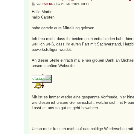
B
von
Ralf 64
»
Sa 23. Mär 2024, 08:11
e
i
Hallo Martin,
t
hallo Carsten,
r
a
g
habe gerade eure Mitteilung gelesen.
Ich freu mich, dass ihr beiden euch entschieden habt, hie
weil ich weiß, dass ihr euren Part mit Sachverstand, Herzb
bewerkstelligen werdet.
An dieser Stelle einfach mal einen großen Dank an Michael,
unsere schöne Webseite.
Mir ist es immer wieder eine gespannte Vorfreude, hier hin
wie diesen ist unsere Gemeinschaft, welche sich mit Freund
Lasst es uns so gut es geht bewahren.
Umso mehr freu ich mich auf das baldige Wiedersehen mit a