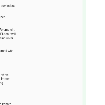
, zumindest
lben
 Forums ein,
Fluten, weil
sind unter
stand wär
, eines
h immer
ung
in könnte