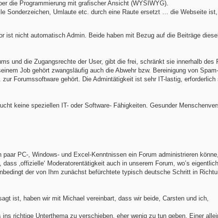
 aber die Programmierung mit grafischer Ansicht (WYSIWYG).
lle Sonderzeichen, Umlaute etc. durch eine Raute ersetzt … die Webseite ist
or ist nicht automatisch Admin. Beide haben mit Bezug auf die Beiträge diese
ums und die Zugangsrechte der User, gibt die frei, schränkt sie innerhalb des
u seinem Job gehört zwangsläufig auch die Abwehr bzw. Bereinigung von Spam-
ur Forumssoftware gehört. Die Admintätigkeit ist sehr IT-lastig, erforderlich 
aucht keine speziellen IT- oder Software- Fähigkeiten. Gesunder Menschenver
n paar PC-, Windows- und Excel-Kenntnissen ein Forum administrieren könne
dass ‚offizielle‘ Moderatorentätigkeit auch in unserem Forum, wo’s eigentlic
t unbedingt der von Ihm zunächst befürchtete typisch deutsche Schritt in Richt
gt ist, haben wir mit Michael vereinbart, dass wir beide, Carsten und ich,
s ins richtige Unterthema zu verschieben, eher wenig zu tun geben. Einer alle