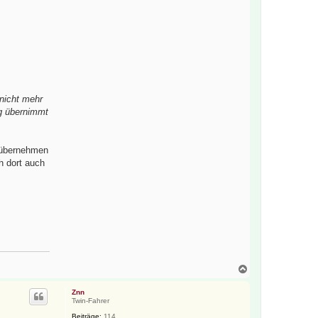
nicht mehr
ng übernimmt
b übernehmen
h dort auch
N
a
c
Znn
h
Twin-Fahrer
o
Beiträge:
114