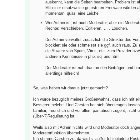
auskennt, kann die Seiten bearbeiten, Problem ist
Mit einer ersatzweise getesteten Freeware würden a
momentan, quasi eine Leiche.
Wer Admin ist, ist auch Moderator, aber ein Moderat
Rechte: Verschieben, Editieren, … , Löschen.
Der Admin verwaltet zusätzlich die Struktur des For
blockiert sie oder schmeisst sie ggf. auch raus. Z
die Abwehr von Spam, Virus, etc. zum Provider bzw. z
anderem Kenntnisse in php, sql und html.
Der Moderator ist nah dran an den Beiträgen und br
allerdings hilfreich!
So, was haben wir daraus jetzt gemacht?
Ich wurde bezüglich meines Größenwahns, dass ich mit ei
Besseren belehrt. Und Carsten hat sich überzeugen lassen, 
familiär, freundlich und vor allem paritätisch zugeht, nich
(Über-?)Regulierung ist.
Weils also mit Admin nichts wird und Moderator doch angesa
Moderatorfunktion übernehmen.
Ich stimme Carsten zu, da wird’s, außer fehlgeleitete Post