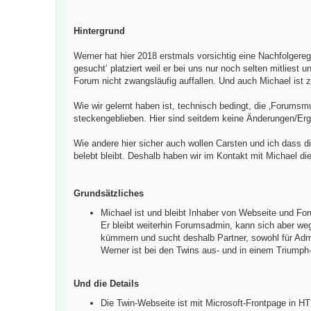
Hintergrund
Werner hat hier 2018 erstmals vorsichtig eine Nachfolgere
gesucht‘ platziert weil er bei uns nur noch selten mitlies
Forum nicht zwangsläufig auffallen. Und auch Michael ist z
Wie wir gelernt haben ist, technisch bedingt, die ‚Forumsmu
steckengeblieben. Hier sind seitdem keine Änderungen/Erg
Wie andere hier sicher auch wollen Carsten und ich dass 
belebt bleibt. Deshalb haben wir im Kontakt mit Michael
Grundsätzliches
Michael ist und bleibt Inhaber von Webseite und For
Er bleibt weiterhin Forumsadmin, kann sich aber weg
kümmern und sucht deshalb Partner, sowohl für Admi
Werner ist bei den Twins aus- und in einem Triumph
Und die Details
Die Twin-Webseite ist mit Microsoft-Frontpage in H