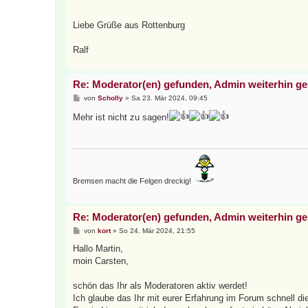
Liebe Grüße aus Rottenburg
Ralf
Re: Moderator(en) gefunden, Admin weiterhin g
B
von
Scholly
»
Sa 23. Mär 2024, 09:45
e
i
Mehr ist nicht zu sagen!
t
r
a
g
Bremsen macht die Felgen dreckig!
Re: Moderator(en) gefunden, Admin weiterhin g
B
von
kort
»
So 24. Mär 2024, 21:55
e
i
Hallo Martin,
t
moin Carsten,
r
a
g
schön das Ihr als Moderatoren aktiv werdet!
Ich glaube das Ihr mit eurer Erfahrung im Forum schnell die