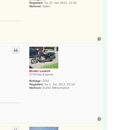
b
Registriert:
So 10. Jan 2021, 12:29
e
Wohnort:
Italien
n
N
a
c
h
o
b
e
n
Bruder Lustich
Z750Twin-Experte
Beiträge:
2032
Registriert:
Sa 1. Jun 2013, 02:09
Wohnort:
91452 Wilhermsdorf
N
a
c