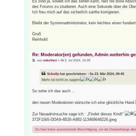
Es sind ja, soweit ich das sehen kann, fast nie böse Absic
des Forums zu studieren. Auch eine Sekunde über die Über
Ich freu mich auf das sicherlich sanfte korrigieren.
Bleibt der Systemadministrator, kein leichtes einen fundiert 
Gruß
Reinhold
Re: Moderator(en) gefunden, Admin weiterhin g
B
von
onkelheri
»
Mi 3. Jul 2024, 14:35
e
i
t
Scholly
hat geschrieben:
↑
Sa 23. Mär 2024, 09:45
r
a
Mehr ist nicht zu sagen!
g
So sehe ich das auch …
den neuen Moderatoren wünsche ich eine glückliche Hand
Zur Neuadminsuche sage ich : „Findet dieses Kind!“
372F1565-DDA9-4B26-A882-113468648226.jpeg
Du hast keine ausreichende Berechtigung, um die Dateianhänge die