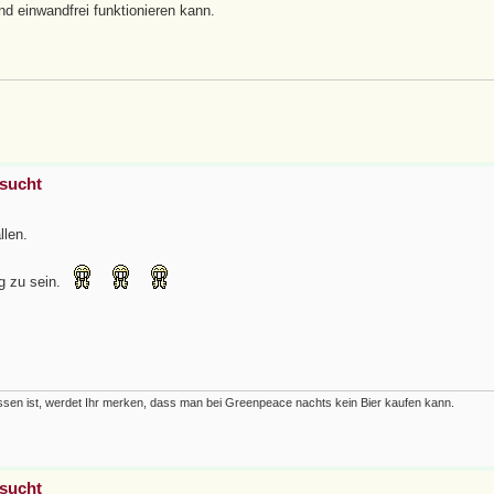
d einwandfrei funktionieren kann.
esucht
llen.
ig zu sein.
hlossen ist, werdet Ihr merken, dass man bei Greenpeace nachts kein Bier kaufen kann.
esucht