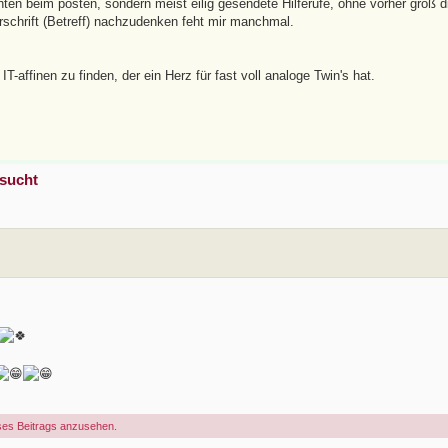
hten beim posten, sondern meist eilig gesendete Hilferufe, ohne vorher groß d
schrift (Betreff) nachzudenken feht mir manchmal.
IT-affinen zu finden, der ein Herz für fast voll analoge Twin's hat.
esucht
ses Beitrags anzusehen.