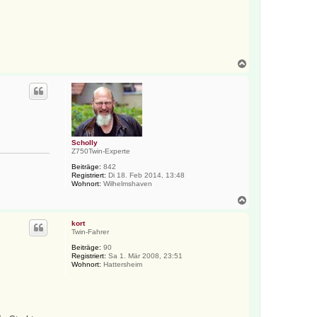
N
a
c
h
o
b
e
n
Scholly
Z750Twin-Experte
Beiträge:
842
Registriert:
Di 18. Feb 2014, 13:48
Wohnort:
Wilhelmshaven
N
a
c
kort
h
Twin-Fahrer
o
Beiträge:
90
b
Registriert:
Sa 1. Mär 2008, 23:51
e
Wohnort:
Hattersheim
n