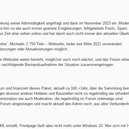
gelung seiner Admintätigkeit angefragt und dann im November 2023 ein ‚Moder
t und ihm so wie auch immer geartete Entgleisungen, fehlgeleitete Posts, Spam
ur Zeit eher selten online und hat damit auch nicht immer den aktuellen Überb
tter‘, Michaels Z 750 Twin – Webseite, leider seit Mitte 2021 unverändert
änzungen oder Aktualisierungen möglich.
die Webseite weiter besteht, möglichst auch noch wächst, und das Forum erha
 die nachfolgende Bestandsaufnahme der Situation zusammengetragen.
um und finanziert dieses Paket, aktuell ca 160.-/Jahr, über die Sammlung bei
en diverser anderer Hobbies und Baustellen nicht so regelmäßig wie erforderl
nistration wie auch Moderation, die regelmäßig im Forum unterwegs sind.
-Forum eingestiegen und macht aktuell den Admin noch ‚aus alter Verbundenhe
TML erstellt, Frontpage läuft aber nicht mehr unter Windows 10. Wer sich mit