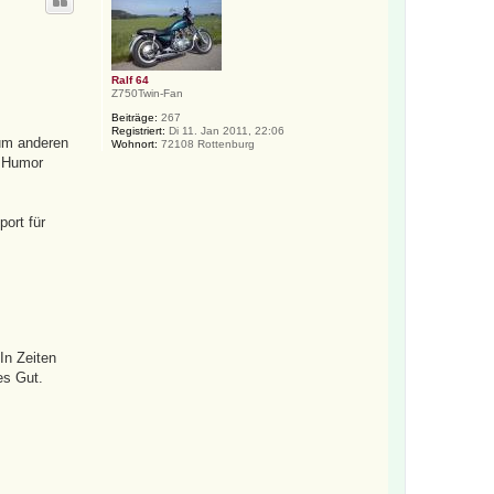
h
o
b
e
n
Ralf 64
Z750Twin-Fan
Beiträge:
267
Registriert:
Di 11. Jan 2011, 22:06
zum anderen
Wohnort:
72108 Rottenburg
m Humor
port für
In Zeiten
es Gut.