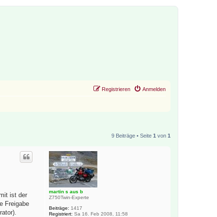
Registrieren
Anmelden
9 Beiträge • Seite
1
von
1
martin s aus b
it ist der
Z750Twin-Experte
ge Freigabe
Beiträge:
1417
ator).
Registriert:
Sa 16. Feb 2008, 11:58