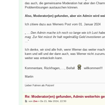
das auch, die gemeinsame Moderation hat aber den Charme
Problemlösungen austauschen können.
Also, Moderator(en) gefunden, aber ein Admin wird wei
Ich zitiere dazu aus Werners Post vom 01. Januar 2024
„ …
Den Admin mache ich noch so lange wie ich Lust habe,
mag. Zur Not müsst ihr halt regelmäßig Geld investieren
…“
Ich denke, wir sind alle froh, wenn Werner das weiter ma
kann und will und der dann auch, was Werner nicht zuzumut
weiter was entwickeln kann.
Kommentare, Rückfragen,…., Beifall
willkommen!!!
Martin
Lieber Fahren als Putzen!
Re: Moderator(en) gefunden, Admin weiterhin g
B
von
Znn
»
Do 21. Mär 2024, 22:50
e