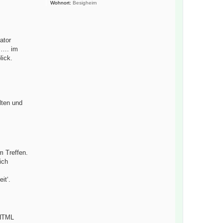
Wohnort:
Besigheim
ator
, …. im
lick.
lten und
m Treffen.
ich
it‘.
 HTML