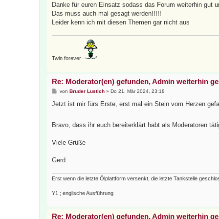
i
Danke für euren Einsatz sodass das Forum weiterhin gut un
t
Das muss auch mal gesagt werden!!!!!
r
a
Leider kenn ich mit diesen Themen gar nicht aus
g
Twin forever
Re: Moderator(en) gefunden, Admin weiterhin g
B
von
Bruder Lustich
»
Do 21. Mär 2024, 23:18
e
i
Jetzt ist mir fürs Erste, erst mal ein Stein vom Herzen gefa
t
r
a
Bravo, dass ihr euch bereiterklärt habt als Moderatoren tät
g
Viele Grüße
Gerd
Erst wenn die letzte Ölplattform versenkt, die letzte Tankstelle gesc
Y1 ; englische Ausführung
Re: Moderator(en) gefunden, Admin weiterhin g