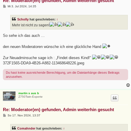
Re: Moderator(en) gefunden, Admin weiterhin gesucht
B
Mi 3. Jul 2024, 14:35
e
i
t
Scholly
hat geschrieben:
↑
r
a
Mehr ist nicht zu sagen!
g
So sehe ich das auch …
den neuen Moderatoren wünsche ich eine glückliche Hand
Zur Neuadminsuche sage ich : „Findet dieses Kind!“
372F1565-DDA9-4B26-A882-113468648226.jpeg
Du hast keine ausreichende Berechtigung, um die Dateianhänge dieses Beitrags
anzusehen.
martin s aus b
Z750Twin-Experte
Re: Moderator(en) gefunden, Admin weiterhin gesucht
B
So 17. Nov 2024, 13:37
e
i
t
Comahnder
hat geschrieben:
↑
r