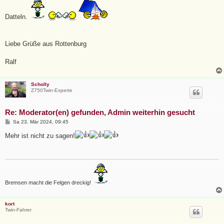
Datteln.
Liebe Grüße aus Rottenburg
Ralf
Scholly
Z750Twin-Experte
Re: Moderator(en) gefunden, Admin weiterhin gesucht
B
Sa 23. Mär 2024, 09:45
e
i
Mehr ist nicht zu sagen!
t
r
a
g
Bremsen macht die Felgen dreckig!
kort
Twin-Fahrer