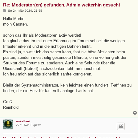
Re: Moderator(en) gefunden, Admin weiterhin gesucht
B
So 24. Mär 2024, 21:55
e
i
Hallo Martin,
t
moin Carsten,
r
a
g
schön das Ihr als Moderatoren aktiv werdet!
Ich glaube das Ihr mit eurer Erfahrung im Forum schnell die wenigen
Irrläufer erkennt und in die richtigen Bahnen lenkt.
Es sind ja, soweit ich das sehen kann, fast nie böse Absichten beim
posten, sondern meist eilig gesendete Hilferufe, ohne vorher groß die
Struktur des Forums zu studieren. Auch eine Sekunde über die
Überschrift (Betreff) nachzudenken feht mir manchmal.
Ich freu mich auf das sicherlich sanfte korrigieren.
Bleibt der Systemadministrator, kein leichtes einen fundiert IT-affinen zu
finden, der ein Herz für fast voll analoge Twin's hat.
Gruß
Reinhold
onkelheri
Z750Twin-Experte