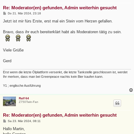
Re: Moderator(en) gefunden, Admin weiterhin gesucht
B
Do 21. Mär 2024, 23:18
e
i
Jetzt ist mir fürs Erste, erst mal ein Stein vom Herzen gefallen.
t
r
a
Bravo, dass ihr euch bereiterklärt habt als Moderatoren tätig zu sein.
g
Viele Grüße
Gerd
Erst wenn die letzte Ölplattform versenkt, die letzte Tankstelle geschlossen ist, werdet
Ihr merken, dass man bei Greenpeace nachts kein Bier kaufen kann.
Y1 ; englische Ausführung
Ralf 64
Z750Twin-Fan
Re: Moderator(en) gefunden, Admin weiterhin gesucht
B
Sa 23. Mär 2024, 08:11
e
i
Hallo Martin,
t