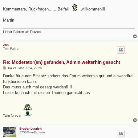
Kommentare, Rückfragen,…., Beifall
willkommen!!!
Martin
Lieber Fahren als Putzen!
Znn
Twin-Fahrer
Re: Moderator(en) gefunden, Admin weiterhin gesucht
B
Do 21. Mär 2024, 22:50
e
i
Danke für euren Einsatz sodass das Forum weiterhin gut und einwandfrei
t
funktionieren kann.
r
a
Das muss auch mal gesagt werden!!!!!
g
Leider kenn ich mit diesen Themen gar nicht aus
Twin forever
Bruder Lustich
Z750Twin-Experte