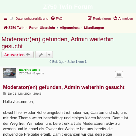
Z750 Twin Forum
Datenschutzerklärung
FAQ
Registrieren
Anmelden
Z750 Twin
Foren-Übersicht
Allgemeines
Mitteilungen
Moderator(en) gefunden, Admin weiterhin
gesucht
Antworten
9 Beiträge • Seite
1
von
1
martin s aus b
Z750Twin-Experte
Moderator(en) gefunden, Admin weiterhin gesucht
B
Do 21. Mär 2024, 20:46
e
i
Hallo Zusammen,
t
r
a
obwohl hier wieder Ruhe eingekehrt ist haben wir, Carsten und ich, uns
g
mit dem Thema weiter beschäftigt und einiges klären können. Damit ist
der Weg frei: Wir haben uns bereit erklärt als Moderatoren aktiv zu
werden und Michael als Owner der Website hat uns bereits die
notwendige Freigabe erteilt. Damit ergänzen wir das derzeitige