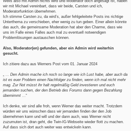
Weils also mit Admin nichts wird und Moderator doch angesagt ist, haben
wir mit Michael vereinbart, dass wir beide, Carsten und ich,
Moderatorfunktion übernehmen.
Ich stimme Carsten zu, da wird’s, außer fehlgeleitete Posts ins richtige
Unterthema zu verschieben, eher wenig zu tun geben. Einer allein könnte
das auch, die gemeinsame Moderation hat aber den Charme, dass wie
uns im Falle eines Falles auch mal zu eventuell notwendigen
Problemlösungen austauschen können.
Also, Moderator(en) gefunden, aber ein Admin wird weiterhin
gesucht.
Ich zitiere dazu aus Werners Post vom 01. Januar 2024
„ …
Den Admin mache ich noch so lange wie ich Lust habe, aber auch da
ist es euer Problem einen Nachfolger zu finden, wenn ich mal nicht mehr
mag. Zur Not müsst ihr halt regelmäßig Geld investieren und euch
jemanden suchen, der den Betrieb des Forums dann gegen Bezahlung
übernimmt
…“
Ich denke, wir sind alle froh, wenn Werner das weiter macht. Trotzdem
würden wir uns wünschen dass wir jemanden finden der den Job
übernehmen kann und will und der dann auch, was Werner nicht
zuzumuten ist, dran geht, die Twin-IG-Webseite wieder flott zu machen.
Auf dass sich dort auch weiter was entwickeln kann.