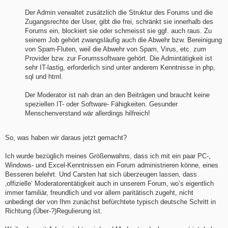
Der Admin verwaltet zusätzlich die Struktur des Forums und die
Zugangsrechte der User, gibt die frei, schränkt sie innerhalb des
Forums ein, blockiert sie oder schmeisst sie ggf. auch raus. Zu
seinem Job gehört zwangsläufig auch die Abwehr bzw. Bereinigung
von Spam-Fluten, weil die Abwehr von Spam, Virus, etc. zum
Provider bzw. zur Forumssoftware gehört. Die Admintätigkeit ist
sehr IT-lastig, erforderlich sind unter anderem Kenntnisse in php,
sql und html.
Der Moderator ist nah dran an den Beiträgen und braucht keine
speziellen IT- oder Software- Fähigkeiten. Gesunder
Menschenverstand wär allerdings hilfreich!
So, was haben wir daraus jetzt gemacht?
Ich wurde bezüglich meines Größenwahns, dass ich mit ein paar PC-,
Windows- und Excel-Kenntnissen ein Forum administrieren könne, eines
Besseren belehrt. Und Carsten hat sich überzeugen lassen, dass
‚offizielle‘ Moderatorentätigkeit auch in unserem Forum, wo’s eigentlich
immer familiär, freundlich und vor allem paritätisch zugeht, nicht
unbedingt der von Ihm zunächst befürchtete typisch deutsche Schritt in
Richtung (Über-?)Regulierung ist.