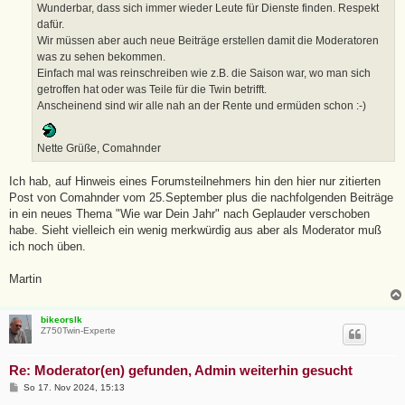
a
Wunderbar, dass sich immer wieder Leute für Dienste finden. Respekt
g
dafür.
Wir müssen aber auch neue Beiträge erstellen damit die Moderatoren
was zu sehen bekommen.
Einfach mal was reinschreiben wie z.B. die Saison war, wo man sich
getroffen hat oder was Teile für die Twin betrifft.
Anscheinend sind wir alle nah an der Rente und ermüden schon :-)
Nette Grüße, Comahnder
Ich hab, auf Hinweis eines Forumsteilnehmers hin den hier nur zitierten
Post von Comahnder vom 25.September plus die nachfolgenden Beiträge
in ein neues Thema "Wie war Dein Jahr" nach Geplauder verschoben
habe. Sieht vielleich ein wenig merkwürdig aus aber als Moderator muß
ich noch üben.
Martin
bikeorslk
Z750Twin-Experte
Re: Moderator(en) gefunden, Admin weiterhin gesucht
B
So 17. Nov 2024, 15:13
e