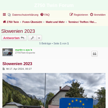
Z750 Twin Forum
Datenschutzerklärung
FAQ
Registrieren
Anmelden
Z750 Twin
Foren-Übersicht
Markt und Mehr
Termine / Treffen / Reiseberichte
Slowenien 2023
Antworten
5 Beiträge • Seite
1
von
1
martin s aus b
Z750Twin-Experte
Slowenien 2023
B
Mi 17. Apr 2024, 00:27
e
i
t
r
a
g