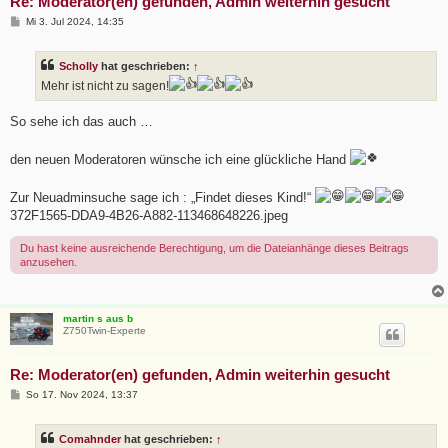
Re: Moderator(en) gefunden, Admin weiterhin gesucht
B
Mi 3. Jul 2024, 14:35
e
i
t
Scholly
hat geschrieben:
↑
r
a
Mehr ist nicht zu sagen!
g
So sehe ich das auch …
den neuen Moderatoren wünsche ich eine glückliche Hand
Zur Neuadminsuche sage ich : „Findet dieses Kind!“
372F1565-DDA9-4B26-A882-113468648226.jpeg
Du hast keine ausreichende Berechtigung, um die Dateianhänge dieses Beitrags
anzusehen.
martin s aus b
Z750Twin-Experte
Re: Moderator(en) gefunden, Admin weiterhin gesucht
B
So 17. Nov 2024, 13:37
e
i
t
Comahnder
hat geschrieben:
↑
r