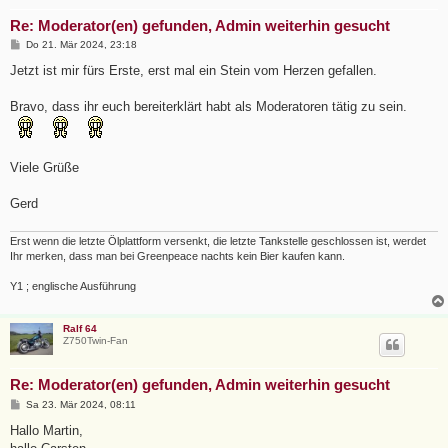
Re: Moderator(en) gefunden, Admin weiterhin gesucht
B
Do 21. Mär 2024, 23:18
e
i
Jetzt ist mir fürs Erste, erst mal ein Stein vom Herzen gefallen.
t
r
a
Bravo, dass ihr euch bereiterklärt habt als Moderatoren tätig zu sein.
g
Viele Grüße
Gerd
Erst wenn die letzte Ölplattform versenkt, die letzte Tankstelle geschlossen ist, werdet
Ihr merken, dass man bei Greenpeace nachts kein Bier kaufen kann.
Y1 ; englische Ausführung
Ralf 64
Z750Twin-Fan
Re: Moderator(en) gefunden, Admin weiterhin gesucht
B
Sa 23. Mär 2024, 08:11
e
i
Hallo Martin,
t