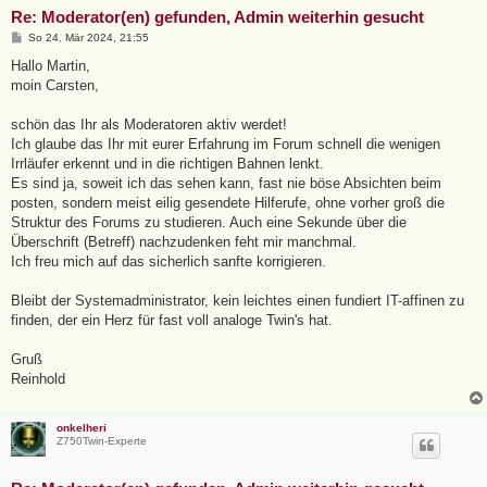
Re: Moderator(en) gefunden, Admin weiterhin gesucht
B
So 24. Mär 2024, 21:55
e
i
Hallo Martin,
t
moin Carsten,
r
a
g
schön das Ihr als Moderatoren aktiv werdet!
Ich glaube das Ihr mit eurer Erfahrung im Forum schnell die wenigen
Irrläufer erkennt und in die richtigen Bahnen lenkt.
Es sind ja, soweit ich das sehen kann, fast nie böse Absichten beim
posten, sondern meist eilig gesendete Hilferufe, ohne vorher groß die
Struktur des Forums zu studieren. Auch eine Sekunde über die
Überschrift (Betreff) nachzudenken feht mir manchmal.
Ich freu mich auf das sicherlich sanfte korrigieren.
Bleibt der Systemadministrator, kein leichtes einen fundiert IT-affinen zu
finden, der ein Herz für fast voll analoge Twin's hat.
Gruß
Reinhold
onkelheri
Z750Twin-Experte