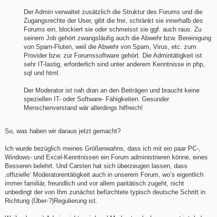
Der Admin verwaltet zusätzlich die Struktur des Forums und die
Zugangsrechte der User, gibt die frei, schränkt sie innerhalb des
Forums ein, blockiert sie oder schmeisst sie ggf. auch raus. Zu
seinem Job gehört zwangsläufig auch die Abwehr bzw. Bereinigung
von Spam-Fluten, weil die Abwehr von Spam, Virus, etc. zum
Provider bzw. zur Forumssoftware gehört. Die Admintätigkeit ist
sehr IT-lastig, erforderlich sind unter anderem Kenntnisse in php,
sql und html.
Der Moderator ist nah dran an den Beiträgen und braucht keine
speziellen IT- oder Software- Fähigkeiten. Gesunder
Menschenverstand wär allerdings hilfreich!
So, was haben wir daraus jetzt gemacht?
Ich wurde bezüglich meines Größenwahns, dass ich mit ein paar PC-,
Windows- und Excel-Kenntnissen ein Forum administrieren könne, eines
Besseren belehrt. Und Carsten hat sich überzeugen lassen, dass
‚offizielle‘ Moderatorentätigkeit auch in unserem Forum, wo’s eigentlich
immer familiär, freundlich und vor allem paritätisch zugeht, nicht
unbedingt der von Ihm zunächst befürchtete typisch deutsche Schritt in
Richtung (Über-?)Regulierung ist.