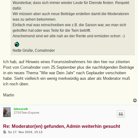
a
Wunderbar, dass sich immer wieder Leute für Dienste finden. Respekt
g
dafür.
Wir müssen aber auch neue Beiträge erstellen damit die Moderatoren
was zu sehen bekommen.
Einfach mal was reinschreiben wie z.B. die Saison war, wo man sich
getroffen hat oder was Teile für die Twin betrifft.
Anscheinend sind wir alle nah an der Rente und ermüden schon :-)
Nette Grüße, Comahnder
Ich hab, auf Hinweis eines Forumsteilnehmers hin den hier nur zitierten
Post von Comahnder vom 25.September plus die nachfolgenden Beiträge
in ein neues Thema "Wie war Dein Jahr" nach Geplauder verschoben
habe. Sieht vielleich ein wenig merkwürdig aus aber als Moderator muß
ich noch üben.
Martin
bikeorslk
Z750Twin-Experte
Re: Moderator(en) gefunden, Admin weiterhin gesucht
B
So 17. Nov 2024, 15:13
e