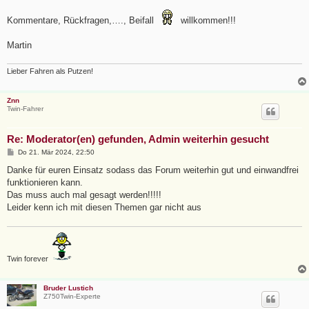
Kommentare, Rückfragen,…., Beifall
willkommen!!!
Martin
Lieber Fahren als Putzen!
Znn
Twin-Fahrer
Re: Moderator(en) gefunden, Admin weiterhin gesucht
B
Do 21. Mär 2024, 22:50
e
i
Danke für euren Einsatz sodass das Forum weiterhin gut und einwandfrei
t
funktionieren kann.
r
a
Das muss auch mal gesagt werden!!!!!
g
Leider kenn ich mit diesen Themen gar nicht aus
Twin forever
Bruder Lustich
Z750Twin-Experte