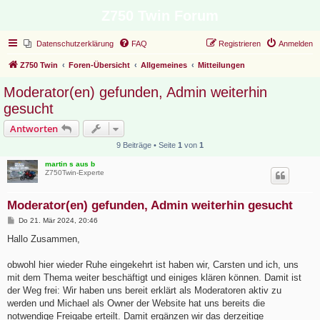
Z750 Twin Forum
Datenschutzerklärung
FAQ
Registrieren
Anmelden
Z750 Twin
Foren-Übersicht
Allgemeines
Mitteilungen
Moderator(en) gefunden, Admin weiterhin
gesucht
Antworten
9 Beiträge • Seite
1
von
1
martin s aus b
Z750Twin-Experte
Moderator(en) gefunden, Admin weiterhin gesucht
B
Do 21. Mär 2024, 20:46
e
i
Hallo Zusammen,
t
r
a
obwohl hier wieder Ruhe eingekehrt ist haben wir, Carsten und ich, uns
g
mit dem Thema weiter beschäftigt und einiges klären können. Damit ist
der Weg frei: Wir haben uns bereit erklärt als Moderatoren aktiv zu
werden und Michael als Owner der Website hat uns bereits die
notwendige Freigabe erteilt. Damit ergänzen wir das derzeitige