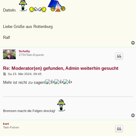
Datteln.
Liebe Grüße aus Rottenburg
Ralf
Scholly
Z750Twin-Experte
Re: Moderator(en) gefunden, Admin weiterhin gesucht
B
Sa 23. Mär 2024, 09:45
e
i
Mehr ist nicht zu sagen!
t
r
a
g
Bremsen macht die Felgen dreckig!
kort
Twin-Fahrer