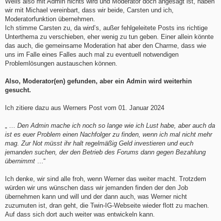
Weils also mit Admin nichts wird und Moderator doch angesagt ist, haben
wir mit Michael vereinbart, dass wir beide, Carsten und ich,
Moderatorfunktion übernehmen.
Ich stimme Carsten zu, da wird’s, außer fehlgeleitete Posts ins richtige
Unterthema zu verschieben, eher wenig zu tun geben. Einer allein könnte
das auch, die gemeinsame Moderation hat aber den Charme, dass wie
uns im Falle eines Falles auch mal zu eventuell notwendigen
Problemlösungen austauschen können.
Also, Moderator(en) gefunden, aber ein Admin wird weiterhin
gesucht.
Ich zitiere dazu aus Werners Post vom 01. Januar 2024
„ …
Den Admin mache ich noch so lange wie ich Lust habe, aber auch da
ist es euer Problem einen Nachfolger zu finden, wenn ich mal nicht mehr
mag. Zur Not müsst ihr halt regelmäßig Geld investieren und euch
jemanden suchen, der den Betrieb des Forums dann gegen Bezahlung
übernimmt
…“
Ich denke, wir sind alle froh, wenn Werner das weiter macht. Trotzdem
würden wir uns wünschen dass wir jemanden finden der den Job
übernehmen kann und will und der dann auch, was Werner nicht
zuzumuten ist, dran geht, die Twin-IG-Webseite wieder flott zu machen.
Auf dass sich dort auch weiter was entwickeln kann.