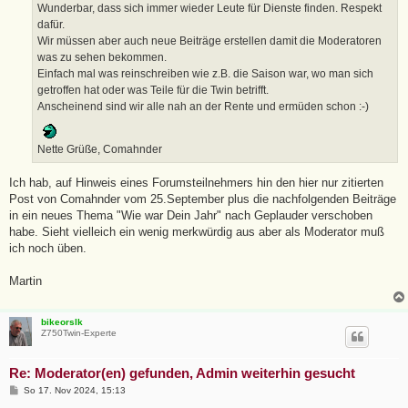
a
Wunderbar, dass sich immer wieder Leute für Dienste finden. Respekt
g
dafür.
Wir müssen aber auch neue Beiträge erstellen damit die Moderatoren
was zu sehen bekommen.
Einfach mal was reinschreiben wie z.B. die Saison war, wo man sich
getroffen hat oder was Teile für die Twin betrifft.
Anscheinend sind wir alle nah an der Rente und ermüden schon :-)
Nette Grüße, Comahnder
Ich hab, auf Hinweis eines Forumsteilnehmers hin den hier nur zitierten
Post von Comahnder vom 25.September plus die nachfolgenden Beiträge
in ein neues Thema "Wie war Dein Jahr" nach Geplauder verschoben
habe. Sieht vielleich ein wenig merkwürdig aus aber als Moderator muß
ich noch üben.
Martin
bikeorslk
Z750Twin-Experte
Re: Moderator(en) gefunden, Admin weiterhin gesucht
B
So 17. Nov 2024, 15:13
e