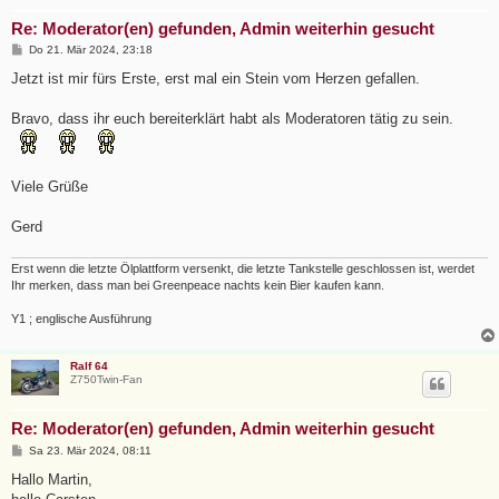
Re: Moderator(en) gefunden, Admin weiterhin gesucht
B
Do 21. Mär 2024, 23:18
e
i
Jetzt ist mir fürs Erste, erst mal ein Stein vom Herzen gefallen.
t
r
a
Bravo, dass ihr euch bereiterklärt habt als Moderatoren tätig zu sein.
g
Viele Grüße
Gerd
Erst wenn die letzte Ölplattform versenkt, die letzte Tankstelle geschlossen ist, werdet
Ihr merken, dass man bei Greenpeace nachts kein Bier kaufen kann.
Y1 ; englische Ausführung
Ralf 64
Z750Twin-Fan
Re: Moderator(en) gefunden, Admin weiterhin gesucht
B
Sa 23. Mär 2024, 08:11
e
i
Hallo Martin,
t