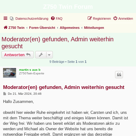
Z750 Twin Forum
Datenschutzerklärung
FAQ
Registrieren
Anmelden
Z750 Twin
Foren-Übersicht
Allgemeines
Mitteilungen
Moderator(en) gefunden, Admin weiterhin
gesucht
Antworten
9 Beiträge • Seite
1
von
1
martin s aus b
Z750Twin-Experte
Moderator(en) gefunden, Admin weiterhin gesucht
B
Do 21. Mär 2024, 20:46
e
i
Hallo Zusammen,
t
r
a
obwohl hier wieder Ruhe eingekehrt ist haben wir, Carsten und ich, uns
g
mit dem Thema weiter beschäftigt und einiges klären können. Damit ist
der Weg frei: Wir haben uns bereit erklärt als Moderatoren aktiv zu
werden und Michael als Owner der Website hat uns bereits die
notwendige Freigabe erteilt. Damit ergänzen wir das derzeitige