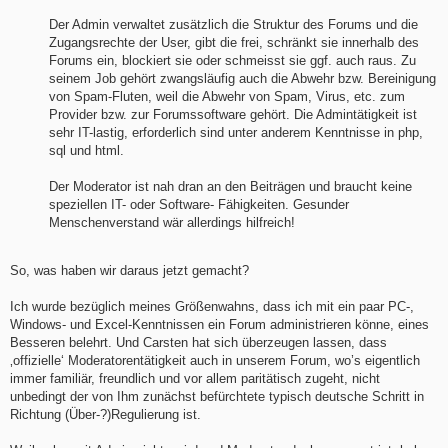
Der Admin verwaltet zusätzlich die Struktur des Forums und die
Zugangsrechte der User, gibt die frei, schränkt sie innerhalb des
Forums ein, blockiert sie oder schmeisst sie ggf. auch raus. Zu
seinem Job gehört zwangsläufig auch die Abwehr bzw. Bereinigung
von Spam-Fluten, weil die Abwehr von Spam, Virus, etc. zum
Provider bzw. zur Forumssoftware gehört. Die Admintätigkeit ist
sehr IT-lastig, erforderlich sind unter anderem Kenntnisse in php,
sql und html.
Der Moderator ist nah dran an den Beiträgen und braucht keine
speziellen IT- oder Software- Fähigkeiten. Gesunder
Menschenverstand wär allerdings hilfreich!
So, was haben wir daraus jetzt gemacht?
Ich wurde bezüglich meines Größenwahns, dass ich mit ein paar PC-,
Windows- und Excel-Kenntnissen ein Forum administrieren könne, eines
Besseren belehrt. Und Carsten hat sich überzeugen lassen, dass
‚offizielle‘ Moderatorentätigkeit auch in unserem Forum, wo’s eigentlich
immer familiär, freundlich und vor allem paritätisch zugeht, nicht
unbedingt der von Ihm zunächst befürchtete typisch deutsche Schritt in
Richtung (Über-?)Regulierung ist.