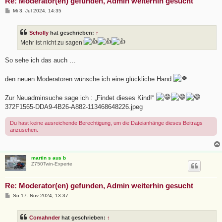
Re: Moderator(en) gefunden, Admin weiterhin gesucht
B
Mi 3. Jul 2024, 14:35
e
i
t
Scholly
hat geschrieben:
↑
r
a
Mehr ist nicht zu sagen!
g
So sehe ich das auch …
den neuen Moderatoren wünsche ich eine glückliche Hand
Zur Neuadminsuche sage ich : „Findet dieses Kind!“
372F1565-DDA9-4B26-A882-113468648226.jpeg
Du hast keine ausreichende Berechtigung, um die Dateianhänge dieses Beitrags
anzusehen.
martin s aus b
Z750Twin-Experte
Re: Moderator(en) gefunden, Admin weiterhin gesucht
B
So 17. Nov 2024, 13:37
e
i
t
Comahnder
hat geschrieben:
↑
r