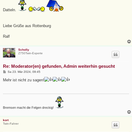
Datteln.
Liebe Grüße aus Rottenburg
Ralf
Scholly
Z750Twin-Experte
Re: Moderator(en) gefunden, Admin weiterhin gesucht
B
Sa 23. Mär 2024, 09:45
e
i
Mehr ist nicht zu sagen!
t
r
a
g
Bremsen macht die Felgen dreckig!
kort
Twin-Fahrer