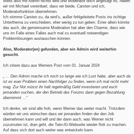
Weils also mit Admin nichts wird und Moderator doch angesagt ist, haben
wir mit Michael vereinbart, dass wir beide, Carsten und ich,
Moderatorfunktion übernehmen.
Ich stimme Carsten zu, da wird’s, außer fehlgeleitete Posts ins richtige
Unterthema zu verschieben, eher wenig zu tun geben. Einer allein könnte
das auch, die gemeinsame Moderation hat aber den Charme, dass wie
uns im Falle eines Falles auch mal zu eventuell notwendigen
Problemlösungen austauschen können.
Also, Moderator(en) gefunden, aber ein Admin wird weiterhin
gesucht.
Ich zitiere dazu aus Werners Post vom 01. Januar 2024
„ …
Den Admin mache ich noch so lange wie ich Lust habe, aber auch da
ist es euer Problem einen Nachfolger zu finden, wenn ich mal nicht mehr
mag. Zur Not müsst ihr halt regelmäßig Geld investieren und euch
jemanden suchen, der den Betrieb des Forums dann gegen Bezahlung
übernimmt
…“
Ich denke, wir sind alle froh, wenn Werner das weiter macht. Trotzdem
würden wir uns wünschen dass wir jemanden finden der den Job
übernehmen kann und will und der dann auch, was Werner nicht
zuzumuten ist, dran geht, die Twin-IG-Webseite wieder flott zu machen.
Auf dass sich dort auch weiter was entwickeln kann.