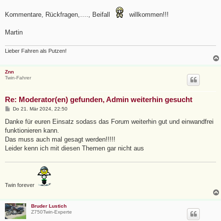
Kommentare, Rückfragen,…., Beifall
willkommen!!!
Martin
Lieber Fahren als Putzen!
Znn
Twin-Fahrer
Re: Moderator(en) gefunden, Admin weiterhin gesucht
B
Do 21. Mär 2024, 22:50
e
i
Danke für euren Einsatz sodass das Forum weiterhin gut und einwandfrei
t
funktionieren kann.
r
a
Das muss auch mal gesagt werden!!!!!
g
Leider kenn ich mit diesen Themen gar nicht aus
Twin forever
Bruder Lustich
Z750Twin-Experte