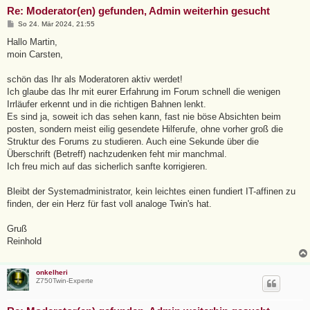
Re: Moderator(en) gefunden, Admin weiterhin gesucht
B
So 24. Mär 2024, 21:55
e
i
Hallo Martin,
t
moin Carsten,
r
a
g
schön das Ihr als Moderatoren aktiv werdet!
Ich glaube das Ihr mit eurer Erfahrung im Forum schnell die wenigen
Irrläufer erkennt und in die richtigen Bahnen lenkt.
Es sind ja, soweit ich das sehen kann, fast nie böse Absichten beim
posten, sondern meist eilig gesendete Hilferufe, ohne vorher groß die
Struktur des Forums zu studieren. Auch eine Sekunde über die
Überschrift (Betreff) nachzudenken feht mir manchmal.
Ich freu mich auf das sicherlich sanfte korrigieren.
Bleibt der Systemadministrator, kein leichtes einen fundiert IT-affinen zu
finden, der ein Herz für fast voll analoge Twin's hat.
Gruß
Reinhold
onkelheri
Z750Twin-Experte