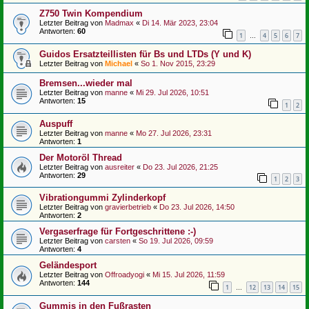
Z750 Twin Kompendium
Letzter Beitrag von
Madmax
«
Di 14. Mär 2023, 23:04
Antworten:
60
1
4
5
6
7
…
Guidos Ersatzteillisten für Bs und LTDs (Y und K)
Letzter Beitrag von
Michael
«
So 1. Nov 2015, 23:29
Bremsen...wieder mal
Letzter Beitrag von
manne
«
Mi 29. Jul 2026, 10:51
Antworten:
15
1
2
Auspuff
Letzter Beitrag von
manne
«
Mo 27. Jul 2026, 23:31
Antworten:
1
Der Motoröl Thread
Letzter Beitrag von
ausreiter
«
Do 23. Jul 2026, 21:25
Antworten:
29
1
2
3
Vibrationgummi Zylinderkopf
Letzter Beitrag von
gravierbetrieb
«
Do 23. Jul 2026, 14:50
Antworten:
2
Vergaserfrage für Fortgeschrittene :-)
Letzter Beitrag von
carsten
«
So 19. Jul 2026, 09:59
Antworten:
4
Geländesport
Letzter Beitrag von
Offroadyogi
«
Mi 15. Jul 2026, 11:59
Antworten:
144
1
12
13
14
15
…
Gummis in den Fußrasten