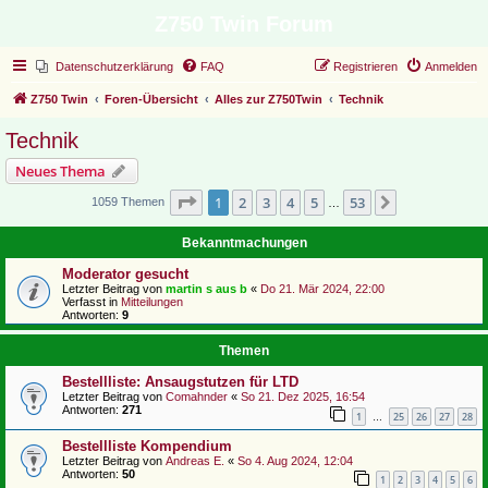
Z750 Twin Forum
Datenschutzerklärung
FAQ
Registrieren
Anmelden
Z750 Twin
Foren-Übersicht
Alles zur Z750Twin
Technik
Technik
Neues Thema
Seite
1
von
53
1
2
3
4
5
53
Nächste
1059 Themen
…
Bekanntmachungen
Moderator gesucht
Letzter Beitrag von
martin s aus b
«
Do 21. Mär 2024, 22:00
Verfasst in
Mitteilungen
Antworten:
9
Themen
Bestellliste: Ansaugstutzen für LTD
Letzter Beitrag von
Comahnder
«
So 21. Dez 2025, 16:54
Antworten:
271
1
25
26
27
28
…
Bestellliste Kompendium
Letzter Beitrag von
Andreas E.
«
So 4. Aug 2024, 12:04
Antworten:
50
1
2
3
4
5
6