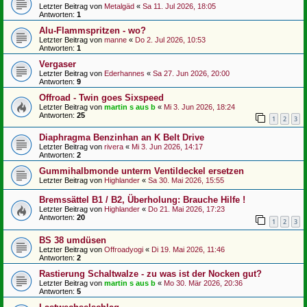
Letzter Beitrag von
Metalgäd
«
Sa 11. Jul 2026, 18:05
Antworten:
1
Alu-Flammspritzen - wo?
Letzter Beitrag von
manne
«
Do 2. Jul 2026, 10:53
Antworten:
1
Vergaser
Letzter Beitrag von
Ederhannes
«
Sa 27. Jun 2026, 20:00
Antworten:
9
Offroad - Twin goes Sixspeed
Letzter Beitrag von
martin s aus b
«
Mi 3. Jun 2026, 18:24
Antworten:
25
1
2
3
Diaphragma Benzinhan an K Belt Drive
Letzter Beitrag von
rivera
«
Mi 3. Jun 2026, 14:17
Antworten:
2
Gummihalbmonde unterm Ventildeckel ersetzen
Letzter Beitrag von
Highlander
«
Sa 30. Mai 2026, 15:55
Bremssättel B1 / B2, Überholung: Brauche Hilfe !
Letzter Beitrag von
Highlander
«
Do 21. Mai 2026, 17:23
Antworten:
20
1
2
3
BS 38 umdüsen
Letzter Beitrag von
Offroadyogi
«
Di 19. Mai 2026, 11:46
Antworten:
2
Rastierung Schaltwalze - zu was ist der Nocken gut?
Letzter Beitrag von
martin s aus b
«
Mo 30. Mär 2026, 20:36
Antworten:
5