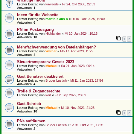
Wichtige Info!!!
Letzter Beitrag von
kawaede
«
Fr 24. Okt 2008, 22:33
Antworten:
1
Ideen für die Webseite
Letzter Beitrag von
martin s aus b
«
Di 16. Dez 2025, 19:00
Antworten:
6
PN im Postausgang
Letzter Beitrag von
Highlander
«
Mi 10. Jan 2024, 10:13
Antworten:
10
1
2
Mehrfachverwendung von Dateianhängen?
Letzter Beitrag von
Werner
«
Mo 17. Apr 2023, 11:29
Antworten:
4
Steuertransparenz Gesetz 2023
Letzter Beitrag von
Michael
«
Sa 21. Jan 2023, 00:14
Antworten:
4
Gast Benutzer deaktiviert
Letzter Beitrag von
Bruder Lustich
«
Mi 11. Jan 2023, 17:54
Antworten:
4
Trolle & Zugangsrechte
Letzter Beitrag von
kort
«
Fr 2. Sep 2022, 23:09
Gast-Schrieb
Letzter Beitrag von
Michael
«
Mi 10. Nov 2021, 21:26
Antworten:
10
1
2
PNs aufräumen
Letzter Beitrag von
Bruder Lustich
«
So 31. Okt 2021, 17:31
Antworten:
2