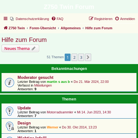
Z750 Twin Forum
Datenschutzerklärung
FAQ
Registrieren
Anmelden
Z750 Twin
Foren-Übersicht
Allgemeines
Hilfe zum Forum
Hilfe zum Forum
Neues Thema
1
2
3
Nächste
51 Themen
Bekanntmachungen
Moderator gesucht
Letzter Beitrag von
martin s aus b
«
Do 21. Mär 2024, 22:00
Verfasst in
Mitteilungen
Antworten:
9
Themen
Update
Letzter Beitrag von
Motorradsammler
«
Mi 14. Jun 2023, 14:30
Antworten:
7
Design
Letzter Beitrag von
Werner
«
Do 30. Okt 2014, 13:23
Antworten:
1