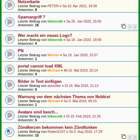
Nutzerkarte
Letzter Beitrag von
PETER
«
Sa 10. Apr 2021, 19:39
Antworten:
8
Spamangriff ?
Letzter Beitrag von
bikeorslk
«
Sa 25. Jan 2020, 15:05
Antworten:
16
1
2
Wer macht ein neues Logo?
Letzter Beitrag von
bikeorslk
«
Sa 18. Jan 2020, 18:58
Antworten:
4
PN
Letzter Beitrag von
Werner
«
Sa 18. Jan 2020, 15:57
Antworten:
1
portal cannot load XML
Letzter Beitrag von
Michael
«
Mi 15. Mai 2019, 20:14
Antworten:
4
Bilder in Text einfügen
Letzter Beitrag von
ausreiter
«
Di 14. Mai 2019, 21:13
Antworten:
5
Warnung vor dem nächsten Thema von Nobkist
Letzter Beitrag von
Michael
«
So 5. Mai 2019, 09:13
Antworten:
1
Avatare sind besch...
Letzter Beitrag von
bikeorslk
«
Di 19. Feb 2019, 21:26
Antworten:
5
Zündkerzen bekommen kein Zündfunken
Letzter Beitrag von
Robert2107
«
So 5. Aug 2018, 17:29
Antworten:
15
1
2