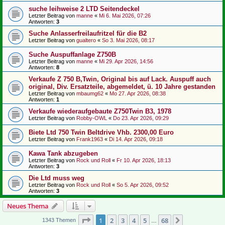
suche leihweise 2 LTD Seitendeckel
Letzter Beitrag von
manne
«
Mi 6. Mai 2026, 07:26
Antworten:
3
Suche Anlasserfreilaufritzel für die B2
Letzter Beitrag von
gualtero
«
So 3. Mai 2026, 08:17
Suche Auspuffanlage Z750B
Letzter Beitrag von
manne
«
Mi 29. Apr 2026, 14:56
Antworten:
8
Verkaufe Z 750 B,Twin, Original bis auf Lack. Auspuff auch
original, Div. Ersatzteile, abgemeldet, ü. 10 Jahre gestanden
Letzter Beitrag von
mbaumg62
«
Mo 27. Apr 2026, 08:38
Antworten:
1
Verkaufe wiederaufgebaute Z750Twin B3, 1978
Letzter Beitrag von
Robby-OWL
«
Do 23. Apr 2026, 09:29
Biete Ltd 750 Twin Beltdrive Vhb. 2300,00 Euro
Letzter Beitrag von
Frank1963
«
Di 14. Apr 2026, 09:18
Kawa Tank abzugeben
Letzter Beitrag von
Rock und Roll
«
Fr 10. Apr 2026, 18:13
Antworten:
3
Die Ltd muss weg
Letzter Beitrag von
Rock und Roll
«
So 5. Apr 2026, 09:52
Antworten:
3
Neues Thema
Seite
1
von
68
1
2
3
4
5
68
Nächste
1343 Themen
…