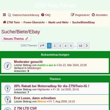
Z750 Twin Forum
Datenschutzerklärung
FAQ
Registrieren
Anmelden
Z750 Twin
Foren-Übersicht
Markt und Mehr
Suche/Biete/Ebay
Suche/Biete/Ebay
Neues Thema
Seite
1
von
68
1
2
3
4
5
68
Nächste
1343 Themen
…
Bekanntmachungen
Moderator gesucht
Letzter Beitrag von
martin s aus b
«
Do 21. Mär 2024, 22:00
Verfasst in
Mitteilungen
Antworten:
9
Themen
20% Rabatt bei Motorradbay für die Z750Twin-IG !
Letzter Beitrag von
Highlander
«
Fr 18. Jul 2025, 20:41
Antworten:
7
Erst Lesen, dann schreiben
Letzter Beitrag von
Werner
«
Fr 7. Aug 2009, 10:15
Z 750 LTD CSR