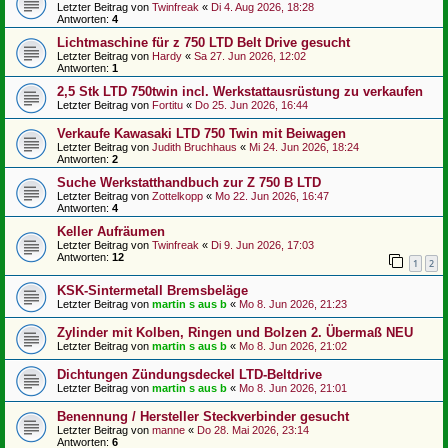
Letzter Beitrag von
Twinfreak
«
Di 4. Aug 2026, 18:28
Antworten:
4
Lichtmaschine für z 750 LTD Belt Drive gesucht
Letzter Beitrag von
Hardy
«
Sa 27. Jun 2026, 12:02
Antworten:
1
2,5 Stk LTD 750twin incl. Werkstattausrüstung zu verkaufen
Letzter Beitrag von
Fortitu
«
Do 25. Jun 2026, 16:44
Verkaufe Kawasaki LTD 750 Twin mit Beiwagen
Letzter Beitrag von
Judith Bruchhaus
«
Mi 24. Jun 2026, 18:24
Antworten:
2
Suche Werkstatthandbuch zur Z 750 B LTD
Letzter Beitrag von
Zottelkopp
«
Mo 22. Jun 2026, 16:47
Antworten:
4
Keller Aufräumen
Letzter Beitrag von
Twinfreak
«
Di 9. Jun 2026, 17:03
Antworten:
12
1
2
KSK-Sintermetall Bremsbeläge
Letzter Beitrag von
martin s aus b
«
Mo 8. Jun 2026, 21:23
Zylinder mit Kolben, Ringen und Bolzen 2. Übermaß NEU
Letzter Beitrag von
martin s aus b
«
Mo 8. Jun 2026, 21:02
Dichtungen Zündungsdeckel LTD-Beltdrive
Letzter Beitrag von
martin s aus b
«
Mo 8. Jun 2026, 21:01
Benennung / Hersteller Steckverbinder gesucht
Letzter Beitrag von
manne
«
Do 28. Mai 2026, 23:14
Antworten:
6