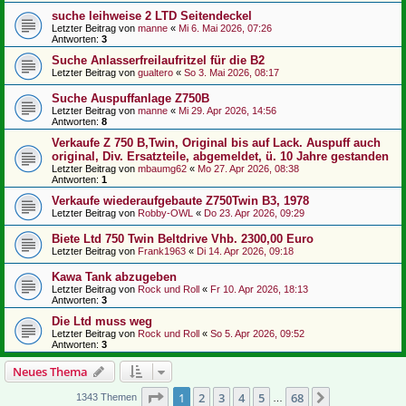
suche leihweise 2 LTD Seitendeckel
Letzter Beitrag von
manne
«
Mi 6. Mai 2026, 07:26
Antworten:
3
Suche Anlasserfreilaufritzel für die B2
Letzter Beitrag von
gualtero
«
So 3. Mai 2026, 08:17
Suche Auspuffanlage Z750B
Letzter Beitrag von
manne
«
Mi 29. Apr 2026, 14:56
Antworten:
8
Verkaufe Z 750 B,Twin, Original bis auf Lack. Auspuff auch
original, Div. Ersatzteile, abgemeldet, ü. 10 Jahre gestanden
Letzter Beitrag von
mbaumg62
«
Mo 27. Apr 2026, 08:38
Antworten:
1
Verkaufe wiederaufgebaute Z750Twin B3, 1978
Letzter Beitrag von
Robby-OWL
«
Do 23. Apr 2026, 09:29
Biete Ltd 750 Twin Beltdrive Vhb. 2300,00 Euro
Letzter Beitrag von
Frank1963
«
Di 14. Apr 2026, 09:18
Kawa Tank abzugeben
Letzter Beitrag von
Rock und Roll
«
Fr 10. Apr 2026, 18:13
Antworten:
3
Die Ltd muss weg
Letzter Beitrag von
Rock und Roll
«
So 5. Apr 2026, 09:52
Antworten:
3
Neues Thema
Seite
1
von
68
1
2
3
4
5
68
Nächste
1343 Themen
…