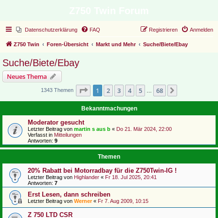
Z750 Twin Forum
Datenschutzerklärung
FAQ
Registrieren
Anmelden
Z750 Twin
Foren-Übersicht
Markt und Mehr
Suche/Biete/Ebay
Suche/Biete/Ebay
Neues Thema
Seite
1
von
68
1
2
3
4
5
68
Nächste
1343 Themen
…
Bekanntmachungen
Moderator gesucht
Letzter Beitrag von
martin s aus b
«
Do 21. Mär 2024, 22:00
Verfasst in
Mitteilungen
Antworten:
9
Themen
20% Rabatt bei Motorradbay für die Z750Twin-IG !
Letzter Beitrag von
Highlander
«
Fr 18. Jul 2025, 20:41
Antworten:
7
Erst Lesen, dann schreiben
Letzter Beitrag von
Werner
«
Fr 7. Aug 2009, 10:15
Z 750 LTD CSR