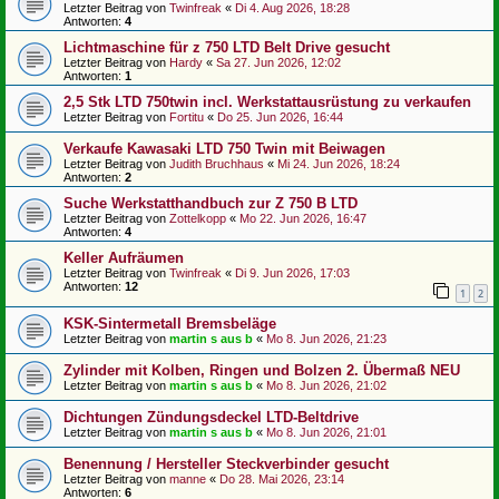
Letzter Beitrag von
Twinfreak
«
Di 4. Aug 2026, 18:28
Antworten:
4
Lichtmaschine für z 750 LTD Belt Drive gesucht
Letzter Beitrag von
Hardy
«
Sa 27. Jun 2026, 12:02
Antworten:
1
2,5 Stk LTD 750twin incl. Werkstattausrüstung zu verkaufen
Letzter Beitrag von
Fortitu
«
Do 25. Jun 2026, 16:44
Verkaufe Kawasaki LTD 750 Twin mit Beiwagen
Letzter Beitrag von
Judith Bruchhaus
«
Mi 24. Jun 2026, 18:24
Antworten:
2
Suche Werkstatthandbuch zur Z 750 B LTD
Letzter Beitrag von
Zottelkopp
«
Mo 22. Jun 2026, 16:47
Antworten:
4
Keller Aufräumen
Letzter Beitrag von
Twinfreak
«
Di 9. Jun 2026, 17:03
Antworten:
12
1
2
KSK-Sintermetall Bremsbeläge
Letzter Beitrag von
martin s aus b
«
Mo 8. Jun 2026, 21:23
Zylinder mit Kolben, Ringen und Bolzen 2. Übermaß NEU
Letzter Beitrag von
martin s aus b
«
Mo 8. Jun 2026, 21:02
Dichtungen Zündungsdeckel LTD-Beltdrive
Letzter Beitrag von
martin s aus b
«
Mo 8. Jun 2026, 21:01
Benennung / Hersteller Steckverbinder gesucht
Letzter Beitrag von
manne
«
Do 28. Mai 2026, 23:14
Antworten:
6