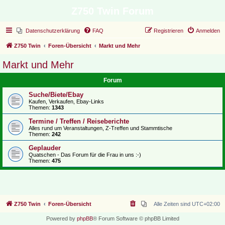
Z750 Twin Forum
Datenschutzerklärung
FAQ
Registrieren
Anmelden
Z750 Twin
Foren-Übersicht
Markt und Mehr
Markt und Mehr
Forum
Suche/Biete/Ebay
Kaufen, Verkaufen, Ebay-Links
Themen:
1343
Termine / Treffen / Reiseberichte
Alles rund um Veranstaltungen, Z-Treffen und Stammtische
Themen:
242
Geplauder
Quatschen - Das Forum für die Frau in uns :-)
Themen:
475
Z750 Twin
Foren-Übersicht
Alle Zeiten sind
UTC+02:00
Powered by
phpBB
® Forum Software © phpBB Limited