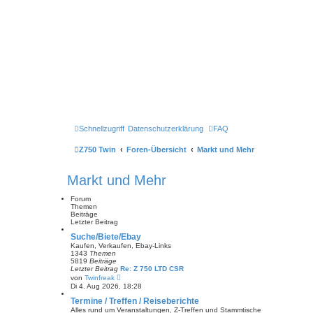
Schnellzugriff
Datenschutzerklärung
FAQ
Z750 Twin
Foren-Übersicht
Markt und Mehr
Markt und Mehr
Forum
Themen
Beiträge
Letzter Beitrag
Suche/Biete/Ebay
Kaufen, Verkaufen, Ebay-Links
1343
Themen
5819
Beiträge
Letzter Beitrag
Re: Z 750 LTD CSR
N
von
Twinfreak
e
Di 4. Aug 2026, 18:28
u
e
Termine / Treffen / Reiseberichte
s
Alles rund um Veranstaltungen, Z-Treffen und Stammtische