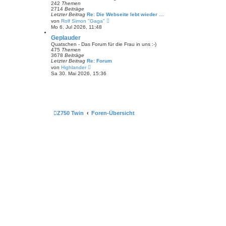
t
242
Themen
e
2714
Beiträge
r
Letzter Beitrag
Re: Die Webseite lebt wieder …
B
N
von
Rolf Simon "Gaga"
e
e
Mo 6. Jul 2026, 11:48
i
u
t
e
Geplauder
r
s
Quatschen - Das Forum für die Frau in uns :-)
a
t
475
Themen
g
e
3678
Beiträge
r
Letzter Beitrag
Re: Forum
B
N
von
Highlander
e
e
Sa 30. Mai 2026, 15:36
i
u
t
e
r
s
a
t
g
e
r
B
Z750 Twin
Foren-Übersicht
e
i
t
r
a
g