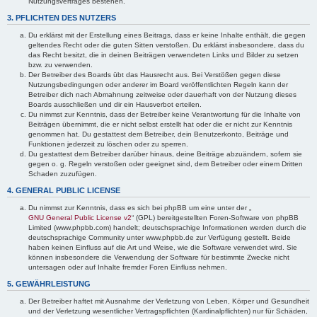
Nutzungsvertrages bestehen.
3. PFLICHTEN DES NUTZERS
Du erklärst mit der Erstellung eines Beitrags, dass er keine Inhalte enthält, die gegen
geltendes Recht oder die guten Sitten verstoßen. Du erklärst insbesondere, dass du
das Recht besitzt, die in deinen Beiträgen verwendeten Links und Bilder zu setzen
bzw. zu verwenden.
Der Betreiber des Boards übt das Hausrecht aus. Bei Verstößen gegen diese
Nutzungsbedingungen oder anderer im Board veröffentlichten Regeln kann der
Betreiber dich nach Abmahnung zeitweise oder dauerhaft von der Nutzung dieses
Boards ausschließen und dir ein Hausverbot erteilen.
Du nimmst zur Kenntnis, dass der Betreiber keine Verantwortung für die Inhalte von
Beiträgen übernimmt, die er nicht selbst erstellt hat oder die er nicht zur Kenntnis
genommen hat. Du gestattest dem Betreiber, dein Benutzerkonto, Beiträge und
Funktionen jederzeit zu löschen oder zu sperren.
Du gestattest dem Betreiber darüber hinaus, deine Beiträge abzuändern, sofern sie
gegen o. g. Regeln verstoßen oder geeignet sind, dem Betreiber oder einem Dritten
Schaden zuzufügen.
4. GENERAL PUBLIC LICENSE
Du nimmst zur Kenntnis, dass es sich bei phpBB um eine unter der „
GNU General Public License v2
“ (GPL) bereitgestellten Foren-Software von phpBB
Limited (www.phpbb.com) handelt; deutschsprachige Informationen werden durch die
deutschsprachige Community unter www.phpbb.de zur Verfügung gestellt. Beide
haben keinen Einfluss auf die Art und Weise, wie die Software verwendet wird. Sie
können insbesondere die Verwendung der Software für bestimmte Zwecke nicht
untersagen oder auf Inhalte fremder Foren Einfluss nehmen.
5. GEWÄHRLEISTUNG
Der Betreiber haftet mit Ausnahme der Verletzung von Leben, Körper und Gesundheit
und der Verletzung wesentlicher Vertragspflichten (Kardinalpflichten) nur für Schäden,