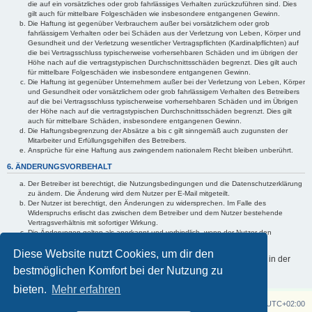
die auf ein vorsätzliches oder grob fahrlässiges Verhalten zurückzuführen sind. Dies
gilt auch für mittelbare Folgeschäden wie insbesondere entgangenen Gewinn.
Die Haftung ist gegenüber Verbrauchern außer bei vorsätzlichem oder grob
fahrlässigem Verhalten oder bei Schäden aus der Verletzung von Leben, Körper und
Gesundheit und der Verletzung wesentlicher Vertragspflichten (Kardinalpflichten) auf
die bei Vertragsschluss typischerweise vorhersehbaren Schäden und im übrigen der
Höhe nach auf die vertragstypischen Durchschnittsschäden begrenzt. Dies gilt auch
für mittelbare Folgeschäden wie insbesondere entgangenen Gewinn.
Die Haftung ist gegenüber Unternehmern außer bei der Verletzung von Leben, Körper
und Gesundheit oder vorsätzlichem oder grob fahrlässigem Verhalten des Betreibers
auf die bei Vertragsschluss typischerweise vorhersehbaren Schäden und im Übrigen
der Höhe nach auf die vertragstypischen Durchschnittsschäden begrenzt. Dies gilt
auch für mittelbare Schäden, insbesondere entgangenen Gewinn.
Die Haftungsbegrenzung der Absätze a bis c gilt sinngemäß auch zugunsten der
Mitarbeiter und Erfüllungsgehilfen des Betreibers.
Ansprüche für eine Haftung aus zwingendem nationalem Recht bleiben unberührt.
6. ÄNDERUNGSVORBEHALT
Der Betreiber ist berechtigt, die Nutzungsbedingungen und die Datenschutzerklärung
zu ändern. Die Änderung wird dem Nutzer per E-Mail mitgeteilt.
Der Nutzer ist berechtigt, den Änderungen zu widersprechen. Im Falle des
Widerspruchs erlischt das zwischen dem Betreiber und dem Nutzer bestehende
Vertragsverhältnis mit sofortiger Wirkung.
Die Änderungen gelten als anerkannt und verbindlich, wenn der Nutzer den
Änderungen zugestimmt hat.
Diese Website nutzt Cookies, um dir den
Informationen über den Umgang mit deinen persönlichen Daten sind in der
bestmöglichen Komfort bei der Nutzung zu
Datenschutzerklärung enthalten.
bieten.
Mehr erfahren
Z750 Twin
Foren-Übersicht
Alle Zeiten sind
UTC+02:00