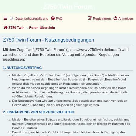
Z750 Twin Forum
Datenschutzerklärung
FAQ
Registrieren
Anmelden
Z750 Twin
Foren-Übersicht
Z750 Twin Forum - Nutzungsbedingungen
Mit dem Zugriff auf „Z750 Twin Forum“ („https://www.z750twin.de/forum“) wird
zwischen dir und dem Betreiber ein Vertrag mit folgenden Regelungen
geschlossen:
1. NUTZUNGSVERTRAG
Mit dem Zugriff auf „Z750 Twin Forum“ (im Folgenden „das Board“) schließt du einen
Nutzungsvertrag mit dem Betreiber des Boards ab (im Folgenden „Betreiber“) und
erklärst dich mit den nachfolgenden Regelungen einverstanden.
Wenn du mit diesen Regelungen nicht einverstanden bist, so darfst du das Board
nicht weiter nutzen. Für die Nutzung des Boards gelten jeweils die an dieser Stelle
veröffentlichten Regelungen.
Der Nutzungsvertrag wird auf unbestimmte Zeit geschlossen und kann von beiden
Seiten ohne Einhaltung einer Frist jederzeit gekündigt werden.
2. EINRÄUMUNG VON NUTZUNGSRECHTEN
Mit dem Erstellen eines Beitrags erteilst du dem Betreiber ein einfaches, zeitlich und
räumlich unbeschränktes und unentgeltliches Recht, deinen Beitrag im Rahmen des
Boards zu nutzen.
Das Nutzungsrecht nach Punkt 2, Unterpunkt a bleibt auch nach Kündigung des