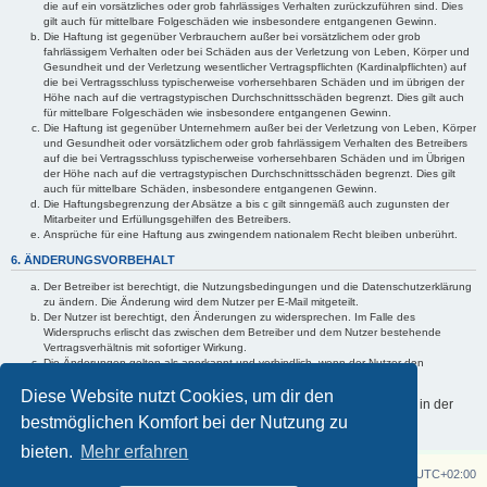
die auf ein vorsätzliches oder grob fahrlässiges Verhalten zurückzuführen sind. Dies
gilt auch für mittelbare Folgeschäden wie insbesondere entgangenen Gewinn.
Die Haftung ist gegenüber Verbrauchern außer bei vorsätzlichem oder grob
fahrlässigem Verhalten oder bei Schäden aus der Verletzung von Leben, Körper und
Gesundheit und der Verletzung wesentlicher Vertragspflichten (Kardinalpflichten) auf
die bei Vertragsschluss typischerweise vorhersehbaren Schäden und im übrigen der
Höhe nach auf die vertragstypischen Durchschnittsschäden begrenzt. Dies gilt auch
für mittelbare Folgeschäden wie insbesondere entgangenen Gewinn.
Die Haftung ist gegenüber Unternehmern außer bei der Verletzung von Leben, Körper
und Gesundheit oder vorsätzlichem oder grob fahrlässigem Verhalten des Betreibers
auf die bei Vertragsschluss typischerweise vorhersehbaren Schäden und im Übrigen
der Höhe nach auf die vertragstypischen Durchschnittsschäden begrenzt. Dies gilt
auch für mittelbare Schäden, insbesondere entgangenen Gewinn.
Die Haftungsbegrenzung der Absätze a bis c gilt sinngemäß auch zugunsten der
Mitarbeiter und Erfüllungsgehilfen des Betreibers.
Ansprüche für eine Haftung aus zwingendem nationalem Recht bleiben unberührt.
6. ÄNDERUNGSVORBEHALT
Der Betreiber ist berechtigt, die Nutzungsbedingungen und die Datenschutzerklärung
zu ändern. Die Änderung wird dem Nutzer per E-Mail mitgeteilt.
Der Nutzer ist berechtigt, den Änderungen zu widersprechen. Im Falle des
Widerspruchs erlischt das zwischen dem Betreiber und dem Nutzer bestehende
Vertragsverhältnis mit sofortiger Wirkung.
Die Änderungen gelten als anerkannt und verbindlich, wenn der Nutzer den
Änderungen zugestimmt hat.
Diese Website nutzt Cookies, um dir den
Informationen über den Umgang mit deinen persönlichen Daten sind in der
bestmöglichen Komfort bei der Nutzung zu
Datenschutzerklärung enthalten.
bieten.
Mehr erfahren
Z750 Twin
Foren-Übersicht
Alle Zeiten sind
UTC+02:00