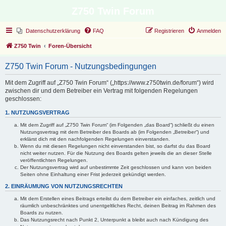
Z750 Twin Forum
Datenschutzerklärung
FAQ
Registrieren
Anmelden
Z750 Twin
Foren-Übersicht
Z750 Twin Forum - Nutzungsbedingungen
Mit dem Zugriff auf „Z750 Twin Forum“ („https://www.z750twin.de/forum“) wird
zwischen dir und dem Betreiber ein Vertrag mit folgenden Regelungen
geschlossen:
1. NUTZUNGSVERTRAG
Mit dem Zugriff auf „Z750 Twin Forum“ (im Folgenden „das Board“) schließt du einen
Nutzungsvertrag mit dem Betreiber des Boards ab (im Folgenden „Betreiber“) und
erklärst dich mit den nachfolgenden Regelungen einverstanden.
Wenn du mit diesen Regelungen nicht einverstanden bist, so darfst du das Board
nicht weiter nutzen. Für die Nutzung des Boards gelten jeweils die an dieser Stelle
veröffentlichten Regelungen.
Der Nutzungsvertrag wird auf unbestimmte Zeit geschlossen und kann von beiden
Seiten ohne Einhaltung einer Frist jederzeit gekündigt werden.
2. EINRÄUMUNG VON NUTZUNGSRECHTEN
Mit dem Erstellen eines Beitrags erteilst du dem Betreiber ein einfaches, zeitlich und
räumlich unbeschränktes und unentgeltliches Recht, deinen Beitrag im Rahmen des
Boards zu nutzen.
Das Nutzungsrecht nach Punkt 2, Unterpunkt a bleibt auch nach Kündigung des