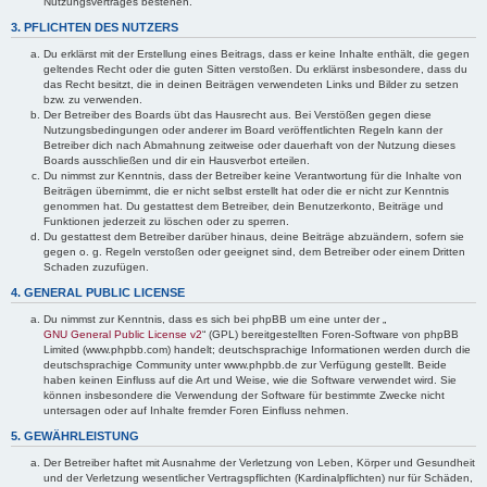
Nutzungsvertrages bestehen.
3. PFLICHTEN DES NUTZERS
Du erklärst mit der Erstellung eines Beitrags, dass er keine Inhalte enthält, die gegen
geltendes Recht oder die guten Sitten verstoßen. Du erklärst insbesondere, dass du
das Recht besitzt, die in deinen Beiträgen verwendeten Links und Bilder zu setzen
bzw. zu verwenden.
Der Betreiber des Boards übt das Hausrecht aus. Bei Verstößen gegen diese
Nutzungsbedingungen oder anderer im Board veröffentlichten Regeln kann der
Betreiber dich nach Abmahnung zeitweise oder dauerhaft von der Nutzung dieses
Boards ausschließen und dir ein Hausverbot erteilen.
Du nimmst zur Kenntnis, dass der Betreiber keine Verantwortung für die Inhalte von
Beiträgen übernimmt, die er nicht selbst erstellt hat oder die er nicht zur Kenntnis
genommen hat. Du gestattest dem Betreiber, dein Benutzerkonto, Beiträge und
Funktionen jederzeit zu löschen oder zu sperren.
Du gestattest dem Betreiber darüber hinaus, deine Beiträge abzuändern, sofern sie
gegen o. g. Regeln verstoßen oder geeignet sind, dem Betreiber oder einem Dritten
Schaden zuzufügen.
4. GENERAL PUBLIC LICENSE
Du nimmst zur Kenntnis, dass es sich bei phpBB um eine unter der „
GNU General Public License v2
“ (GPL) bereitgestellten Foren-Software von phpBB
Limited (www.phpbb.com) handelt; deutschsprachige Informationen werden durch die
deutschsprachige Community unter www.phpbb.de zur Verfügung gestellt. Beide
haben keinen Einfluss auf die Art und Weise, wie die Software verwendet wird. Sie
können insbesondere die Verwendung der Software für bestimmte Zwecke nicht
untersagen oder auf Inhalte fremder Foren Einfluss nehmen.
5. GEWÄHRLEISTUNG
Der Betreiber haftet mit Ausnahme der Verletzung von Leben, Körper und Gesundheit
und der Verletzung wesentlicher Vertragspflichten (Kardinalpflichten) nur für Schäden,