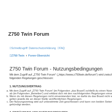
Z750 Twin Forum
Schnellzugriff
Datenschutzerklärung
FAQ
Z750 Twin
Foren-Übersicht
Z750 Twin Forum - Nutzungsbedingungen
Mit dem Zugriff auf „Z750 Twin Forum“ („https://www.z750twin.de/forum“) wird zwisch
folgenden Regelungen geschlossen:
1. NUTZUNGSVERTRAG
Mit dem Zugriff auf „Z750 Twin Forum“ (im Folgenden „das Board“) schließt du einen Nut
ab (im Folgenden „Betreiber“) und erklärst dich mit den nachfolgenden Regelungen einv
Wenn du mit diesen Regelungen nicht einverstanden bist, so darfst du das Board nicht 
gelten jeweils die an dieser Stelle veröffentlichten Regelungen.
Der Nutzungsvertrag wird auf unbestimmte Zeit geschlossen und kann von beiden Seiten 
gekündigt werden.