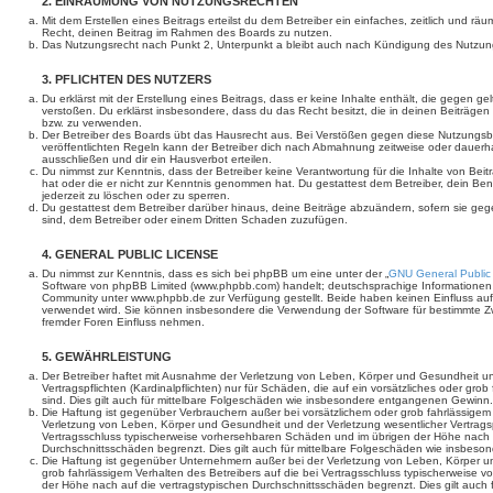
2. EINRÄUMUNG VON NUTZUNGSRECHTEN
Mit dem Erstellen eines Beitrags erteilst du dem Betreiber ein einfaches, zeitlich und r
Recht, deinen Beitrag im Rahmen des Boards zu nutzen.
Das Nutzungsrecht nach Punkt 2, Unterpunkt a bleibt auch nach Kündigung des Nutzun
3. PFLICHTEN DES NUTZERS
Du erklärst mit der Erstellung eines Beitrags, dass er keine Inhalte enthält, die gegen g
verstoßen. Du erklärst insbesondere, dass du das Recht besitzt, die in deinen Beiträge
bzw. zu verwenden.
Der Betreiber des Boards übt das Hausrecht aus. Bei Verstößen gegen diese Nutzungs
veröffentlichten Regeln kann der Betreiber dich nach Abmahnung zeitweise oder dauerh
ausschließen und dir ein Hausverbot erteilen.
Du nimmst zur Kenntnis, dass der Betreiber keine Verantwortung für die Inhalte von Beiträ
hat oder die er nicht zur Kenntnis genommen hat. Du gestattest dem Betreiber, dein Be
jederzeit zu löschen oder zu sperren.
Du gestattest dem Betreiber darüber hinaus, deine Beiträge abzuändern, sofern sie geg
sind, dem Betreiber oder einem Dritten Schaden zuzufügen.
4. GENERAL PUBLIC LICENSE
Du nimmst zur Kenntnis, dass es sich bei phpBB um eine unter der „
GNU General Public
Software von phpBB Limited (www.phpbb.com) handelt; deutschsprachige Informationen
Community unter www.phpbb.de zur Verfügung gestellt. Beide haben keinen Einfluss auf 
verwendet wird. Sie können insbesondere die Verwendung der Software für bestimmte Zw
fremder Foren Einfluss nehmen.
5. GEWÄHRLEISTUNG
Der Betreiber haftet mit Ausnahme der Verletzung von Leben, Körper und Gesundheit un
Vertragspflichten (Kardinalpflichten) nur für Schäden, die auf ein vorsätzliches oder gro
sind. Dies gilt auch für mittelbare Folgeschäden wie insbesondere entgangenen Gewinn.
Die Haftung ist gegenüber Verbrauchern außer bei vorsätzlichem oder grob fahrlässige
Verletzung von Leben, Körper und Gesundheit und der Verletzung wesentlicher Vertragspfl
Vertragsschluss typischerweise vorhersehbaren Schäden und im übrigen der Höhe nach a
Durchschnittsschäden begrenzt. Dies gilt auch für mittelbare Folgeschäden wie insbe
Die Haftung ist gegenüber Unternehmern außer bei der Verletzung von Leben, Körper u
grob fahrlässigem Verhalten des Betreibers auf die bei Vertragsschluss typischerweise
der Höhe nach auf die vertragstypischen Durchschnittsschäden begrenzt. Dies gilt auch