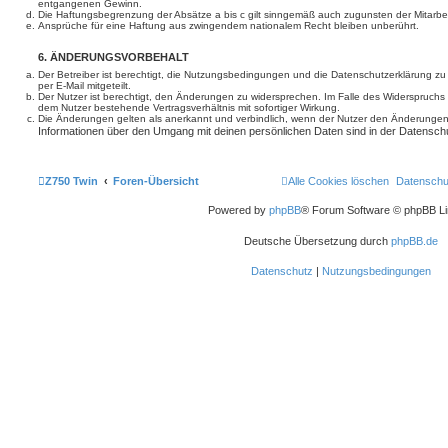
entgangenen Gewinn.
Die Haftungsbegrenzung der Absätze a bis c gilt sinngemäß auch zugunsten der Mitarbeit
Ansprüche für eine Haftung aus zwingendem nationalem Recht bleiben unberührt.
6. ÄNDERUNGSVORBEHALT
Der Betreiber ist berechtigt, die Nutzungsbedingungen und die Datenschutzerklärung z
per E-Mail mitgeteilt.
Der Nutzer ist berechtigt, den Änderungen zu widersprechen. Im Falle des Widerspruchs
dem Nutzer bestehende Vertragsverhältnis mit sofortiger Wirkung.
Die Änderungen gelten als anerkannt und verbindlich, wenn der Nutzer den Änderungen
Informationen über den Umgang mit deinen persönlichen Daten sind in der Datenschu
Z750 Twin
Foren-Übersicht
Alle Cookies löschen
Datenschu
Powered by
phpBB
® Forum Software © phpBB Li
Deutsche Übersetzung durch
phpBB.de
Datenschutz
|
Nutzungsbedingungen