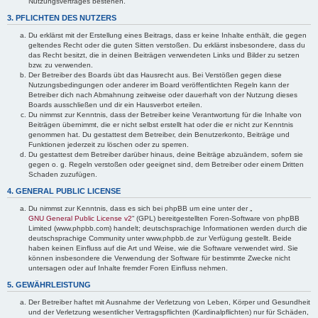
Nutzungsvertrages bestehen.
3. PFLICHTEN DES NUTZERS
Du erklärst mit der Erstellung eines Beitrags, dass er keine Inhalte enthält, die gegen
geltendes Recht oder die guten Sitten verstoßen. Du erklärst insbesondere, dass du
das Recht besitzt, die in deinen Beiträgen verwendeten Links und Bilder zu setzen
bzw. zu verwenden.
Der Betreiber des Boards übt das Hausrecht aus. Bei Verstößen gegen diese
Nutzungsbedingungen oder anderer im Board veröffentlichten Regeln kann der
Betreiber dich nach Abmahnung zeitweise oder dauerhaft von der Nutzung dieses
Boards ausschließen und dir ein Hausverbot erteilen.
Du nimmst zur Kenntnis, dass der Betreiber keine Verantwortung für die Inhalte von
Beiträgen übernimmt, die er nicht selbst erstellt hat oder die er nicht zur Kenntnis
genommen hat. Du gestattest dem Betreiber, dein Benutzerkonto, Beiträge und
Funktionen jederzeit zu löschen oder zu sperren.
Du gestattest dem Betreiber darüber hinaus, deine Beiträge abzuändern, sofern sie
gegen o. g. Regeln verstoßen oder geeignet sind, dem Betreiber oder einem Dritten
Schaden zuzufügen.
4. GENERAL PUBLIC LICENSE
Du nimmst zur Kenntnis, dass es sich bei phpBB um eine unter der „
GNU General Public License v2
“ (GPL) bereitgestellten Foren-Software von phpBB
Limited (www.phpbb.com) handelt; deutschsprachige Informationen werden durch die
deutschsprachige Community unter www.phpbb.de zur Verfügung gestellt. Beide
haben keinen Einfluss auf die Art und Weise, wie die Software verwendet wird. Sie
können insbesondere die Verwendung der Software für bestimmte Zwecke nicht
untersagen oder auf Inhalte fremder Foren Einfluss nehmen.
5. GEWÄHRLEISTUNG
Der Betreiber haftet mit Ausnahme der Verletzung von Leben, Körper und Gesundheit
und der Verletzung wesentlicher Vertragspflichten (Kardinalpflichten) nur für Schäden,