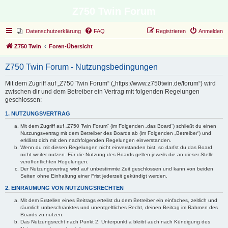
Z750 Twin Forum
Datenschutzerklärung
FAQ
Registrieren
Anmelden
Z750 Twin
Foren-Übersicht
Z750 Twin Forum - Nutzungsbedingungen
Mit dem Zugriff auf „Z750 Twin Forum“ („https://www.z750twin.de/forum“) wird
zwischen dir und dem Betreiber ein Vertrag mit folgenden Regelungen
geschlossen:
1. NUTZUNGSVERTRAG
Mit dem Zugriff auf „Z750 Twin Forum“ (im Folgenden „das Board“) schließt du einen
Nutzungsvertrag mit dem Betreiber des Boards ab (im Folgenden „Betreiber“) und
erklärst dich mit den nachfolgenden Regelungen einverstanden.
Wenn du mit diesen Regelungen nicht einverstanden bist, so darfst du das Board
nicht weiter nutzen. Für die Nutzung des Boards gelten jeweils die an dieser Stelle
veröffentlichten Regelungen.
Der Nutzungsvertrag wird auf unbestimmte Zeit geschlossen und kann von beiden
Seiten ohne Einhaltung einer Frist jederzeit gekündigt werden.
2. EINRÄUMUNG VON NUTZUNGSRECHTEN
Mit dem Erstellen eines Beitrags erteilst du dem Betreiber ein einfaches, zeitlich und
räumlich unbeschränktes und unentgeltliches Recht, deinen Beitrag im Rahmen des
Boards zu nutzen.
Das Nutzungsrecht nach Punkt 2, Unterpunkt a bleibt auch nach Kündigung des