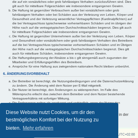
die auf ein vorsätzliches oder grob fahrlässiges Verhalten zurückzuführen sind. Dies
gilt auch für mittelbare Folgeschäden wie insbesondere entgangenen Gewinn.
Die Haftung ist gegenüber Verbrauchern außer bei vorsätzlichem oder grob
fahrlässigem Verhalten oder bei Schäden aus der Verletzung von Leben, Körper und
Gesundheit und der Verletzung wesentlicher Vertragspflichten (Kardinalpflichten) auf
die bei Vertragsschluss typischerweise vorhersehbaren Schäden und im übrigen der
Höhe nach auf die vertragstypischen Durchschnittsschäden begrenzt. Dies gilt auch
für mittelbare Folgeschäden wie insbesondere entgangenen Gewinn.
Die Haftung ist gegenüber Unternehmern außer bei der Verletzung von Leben, Körper
und Gesundheit oder vorsätzlichem oder grob fahrlässigem Verhalten des Betreibers
auf die bei Vertragsschluss typischerweise vorhersehbaren Schäden und im Übrigen
der Höhe nach auf die vertragstypischen Durchschnittsschäden begrenzt. Dies gilt
auch für mittelbare Schäden, insbesondere entgangenen Gewinn.
Die Haftungsbegrenzung der Absätze a bis c gilt sinngemäß auch zugunsten der
Mitarbeiter und Erfüllungsgehilfen des Betreibers.
Ansprüche für eine Haftung aus zwingendem nationalem Recht bleiben unberührt.
6. ÄNDERUNGSVORBEHALT
Der Betreiber ist berechtigt, die Nutzungsbedingungen und die Datenschutzerklärung
zu ändern. Die Änderung wird dem Nutzer per E-Mail mitgeteilt.
Der Nutzer ist berechtigt, den Änderungen zu widersprechen. Im Falle des
Widerspruchs erlischt das zwischen dem Betreiber und dem Nutzer bestehende
Vertragsverhältnis mit sofortiger Wirkung.
Die Änderungen gelten als anerkannt und verbindlich, wenn der Nutzer den
Änderungen zugestimmt hat.
Diese Website nutzt Cookies, um dir den
Informationen über den Umgang mit deinen persönlichen Daten sind in der
bestmöglichen Komfort bei der Nutzung zu
Datenschutzerklärung enthalten.
bieten.
Mehr erfahren
Z750 Twin
Foren-Übersicht
Alle Zeiten sind
UTC+02:00