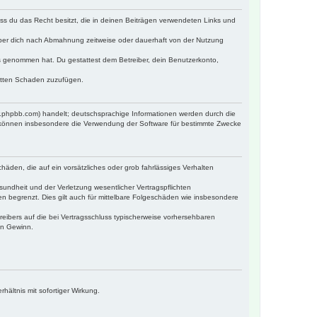
dass du das Recht besitzt, die in deinen Beiträgen verwendeten Links und
iber dich nach Abmahnung zeitweise oder dauerhaft von der Nutzung
tnis genommen hat. Du gestattest dem Betreiber, dein Benutzerkonto,
ritten Schaden zuzufügen.
w.phpbb.com) handelt; deutschsprachige Informationen werden durch die
e können insbesondere die Verwendung der Software für bestimmte Zwecke
häden, die auf ein vorsätzliches oder grob fahrlässiges Verhalten
undheit und der Verletzung wesentlicher Vertragspflichten
n begrenzt. Dies gilt auch für mittelbare Folgeschäden wie insbesondere
eibers auf die bei Vertragsschluss typischerweise vorhersehbaren
en Gewinn.
ältnis mit sofortiger Wirkung.