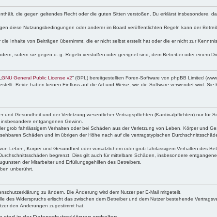
e enthält, die gegen geltendes Recht oder die guten Sitten verstoßen. Du erklärst insbesondere, 
egen diese Nutzungsbedingungen oder anderer im Board veröffentlichten Regeln kann der Betre
die Inhalte von Beiträgen übernimmt, die er nicht selbst erstellt hat oder die er nicht zur Kenn
ndern, sofern sie gegen o. g. Regeln verstoßen oder geeignet sind, dem Betreiber oder einem D
„
GNU General Public License v2
“ (GPL) bereitgestellten Foren-Software von phpBB Limited (ww
ellt. Beide haben keinen Einfluss auf die Art und Weise, wie die Software verwendet wird. Si
 und Gesundheit und der Verletzung wesentlicher Vertragspflichten (Kardinalpflichten) nur für Sc
wie insbesondere entgangenen Gewinn.
der grob fahrlässigem Verhalten oder bei Schäden aus der Verletzung von Leben, Körper und Ges
rhersehbaren Schäden und im übrigen der Höhe nach auf die vertragstypischen Durchschnittsschäde
von Leben, Körper und Gesundheit oder vorsätzlichem oder grob fahrlässigem Verhalten des Betr
Durchschnittsschäden begrenzt. Dies gilt auch für mittelbare Schäden, insbesondere entgangen
gunsten der Mitarbeiter und Erfüllungsgehilfen des Betreibers.
ben unberührt.
enschutzerklärung zu ändern. Die Änderung wird dem Nutzer per E-Mail mitgeteilt.
lle des Widerspruchs erlischt das zwischen dem Betreiber und dem Nutzer bestehende Vertragsverh
utzer den Änderungen zugestimmt hat.