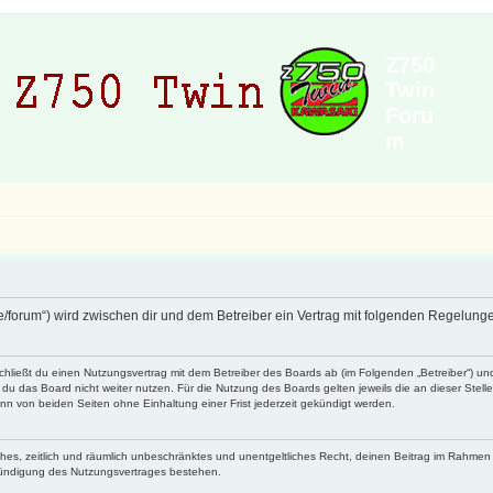
Z750
Twin
Foru
m
de/forum“) wird zwischen dir und dem Betreiber ein Vertrag mit folgenden Regelun
schließt du einen Nutzungsvertrag mit dem Betreiber des Boards ab (im Folgenden „Betreiber“) u
du das Board nicht weiter nutzen. Für die Nutzung des Boards gelten jeweils die an dieser Stell
n von beiden Seiten ohne Einhaltung einer Frist jederzeit gekündigt werden.
faches, zeitlich und räumlich unbeschränktes und unentgeltliches Recht, deinen Beitrag im Rahme
Kündigung des Nutzungsvertrages bestehen.