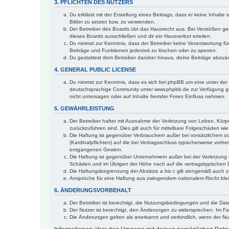
3. PFLICHTEN DES NUTZERS
Du erklärst mit der Erstellung eines Beitrags, dass er keine Inhalt
Bilder zu setzen bzw. zu verwenden.
Der Betreiber des Boards übt das Hausrecht aus. Bei Verstößen g
dieses Boards ausschließen und dir ein Hausverbot erteilen.
Du nimmst zur Kenntnis, dass der Betreiber keine Verantwortung für 
Beiträge und Funktionen jederzeit zu löschen oder zu sperren.
Du gestattest dem Betreiber darüber hinaus, deine Beiträge abzuä
4. GENERAL PUBLIC LICENSE
Du nimmst zur Kenntnis, dass es sich bei phpBB um eine unter der 
deutschsprachige Community unter www.phpbb.de zur Verfügung gest
nicht untersagen oder auf Inhalte fremder Foren Einfluss nehmen.
5. GEWÄHRLEISTUNG
Der Betreiber haftet mit Ausnahme der Verletzung von Leben, Körper
zurückzuführen sind. Dies gilt auch für mittelbare Folgeschäden 
Die Haftung ist gegenüber Verbrauchern außer bei vorsätzlichem o
(Kardinalpflichten) auf die bei Vertragsschluss typischerweise vo
entgangenen Gewinn.
Die Haftung ist gegenüber Unternehmern außer bei der Verletzung 
Schäden und im Übrigen der Höhe nach auf die vertragstypischen 
Die Haftungsbegrenzung der Absätze a bis c gilt sinngemäß auch zu
Ansprüche für eine Haftung aus zwingendem nationalem Recht blei
6. ÄNDERUNGSVORBEHALT
Der Betreiber ist berechtigt, die Nutzungsbedingungen und die Dat
Der Nutzer ist berechtigt, den Änderungen zu widersprechen. Im Fa
Die Änderungen gelten als anerkannt und verbindlich, wenn der N