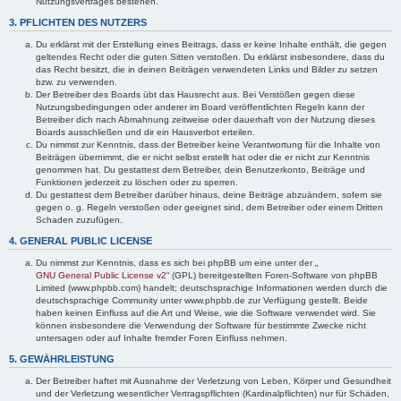
Nutzungsvertrages bestehen.
3. PFLICHTEN DES NUTZERS
Du erklärst mit der Erstellung eines Beitrags, dass er keine Inhalte enthält, die gegen
geltendes Recht oder die guten Sitten verstoßen. Du erklärst insbesondere, dass du
das Recht besitzt, die in deinen Beiträgen verwendeten Links und Bilder zu setzen
bzw. zu verwenden.
Der Betreiber des Boards übt das Hausrecht aus. Bei Verstößen gegen diese
Nutzungsbedingungen oder anderer im Board veröffentlichten Regeln kann der
Betreiber dich nach Abmahnung zeitweise oder dauerhaft von der Nutzung dieses
Boards ausschließen und dir ein Hausverbot erteilen.
Du nimmst zur Kenntnis, dass der Betreiber keine Verantwortung für die Inhalte von
Beiträgen übernimmt, die er nicht selbst erstellt hat oder die er nicht zur Kenntnis
genommen hat. Du gestattest dem Betreiber, dein Benutzerkonto, Beiträge und
Funktionen jederzeit zu löschen oder zu sperren.
Du gestattest dem Betreiber darüber hinaus, deine Beiträge abzuändern, sofern sie
gegen o. g. Regeln verstoßen oder geeignet sind, dem Betreiber oder einem Dritten
Schaden zuzufügen.
4. GENERAL PUBLIC LICENSE
Du nimmst zur Kenntnis, dass es sich bei phpBB um eine unter der „
GNU General Public License v2
“ (GPL) bereitgestellten Foren-Software von phpBB
Limited (www.phpbb.com) handelt; deutschsprachige Informationen werden durch die
deutschsprachige Community unter www.phpbb.de zur Verfügung gestellt. Beide
haben keinen Einfluss auf die Art und Weise, wie die Software verwendet wird. Sie
können insbesondere die Verwendung der Software für bestimmte Zwecke nicht
untersagen oder auf Inhalte fremder Foren Einfluss nehmen.
5. GEWÄHRLEISTUNG
Der Betreiber haftet mit Ausnahme der Verletzung von Leben, Körper und Gesundheit
und der Verletzung wesentlicher Vertragspflichten (Kardinalpflichten) nur für Schäden,