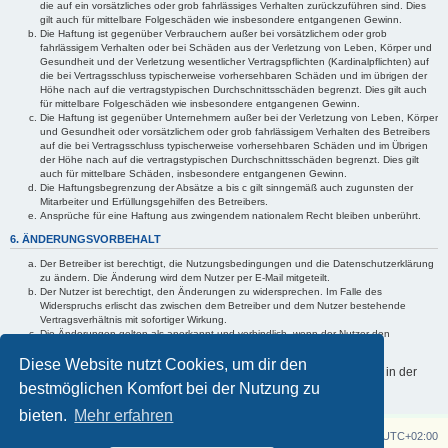
die auf ein vorsätzliches oder grob fahrlässiges Verhalten zurückzuführen sind. Dies
gilt auch für mittelbare Folgeschäden wie insbesondere entgangenen Gewinn.
Die Haftung ist gegenüber Verbrauchern außer bei vorsätzlichem oder grob
fahrlässigem Verhalten oder bei Schäden aus der Verletzung von Leben, Körper und
Gesundheit und der Verletzung wesentlicher Vertragspflichten (Kardinalpflichten) auf
die bei Vertragsschluss typischerweise vorhersehbaren Schäden und im übrigen der
Höhe nach auf die vertragstypischen Durchschnittsschäden begrenzt. Dies gilt auch
für mittelbare Folgeschäden wie insbesondere entgangenen Gewinn.
Die Haftung ist gegenüber Unternehmern außer bei der Verletzung von Leben, Körper
und Gesundheit oder vorsätzlichem oder grob fahrlässigem Verhalten des Betreibers
auf die bei Vertragsschluss typischerweise vorhersehbaren Schäden und im Übrigen
der Höhe nach auf die vertragstypischen Durchschnittsschäden begrenzt. Dies gilt
auch für mittelbare Schäden, insbesondere entgangenen Gewinn.
Die Haftungsbegrenzung der Absätze a bis c gilt sinngemäß auch zugunsten der
Mitarbeiter und Erfüllungsgehilfen des Betreibers.
Ansprüche für eine Haftung aus zwingendem nationalem Recht bleiben unberührt.
6. ÄNDERUNGSVORBEHALT
Der Betreiber ist berechtigt, die Nutzungsbedingungen und die Datenschutzerklärung
zu ändern. Die Änderung wird dem Nutzer per E-Mail mitgeteilt.
Der Nutzer ist berechtigt, den Änderungen zu widersprechen. Im Falle des
Widerspruchs erlischt das zwischen dem Betreiber und dem Nutzer bestehende
Vertragsverhältnis mit sofortiger Wirkung.
Die Änderungen gelten als anerkannt und verbindlich, wenn der Nutzer den
Änderungen zugestimmt hat.
Diese Website nutzt Cookies, um dir den
Informationen über den Umgang mit deinen persönlichen Daten sind in der
bestmöglichen Komfort bei der Nutzung zu
Datenschutzerklärung enthalten.
bieten.
Mehr erfahren
Z750 Twin
Foren-Übersicht
Alle Zeiten sind
UTC+02:00