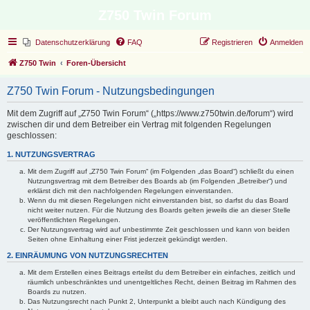
Z750 Twin Forum
Datenschutzerklärung
FAQ
Registrieren
Anmelden
Z750 Twin
Foren-Übersicht
Z750 Twin Forum - Nutzungsbedingungen
Mit dem Zugriff auf „Z750 Twin Forum“ („https://www.z750twin.de/forum“) wird
zwischen dir und dem Betreiber ein Vertrag mit folgenden Regelungen
geschlossen:
1. NUTZUNGSVERTRAG
Mit dem Zugriff auf „Z750 Twin Forum“ (im Folgenden „das Board“) schließt du einen
Nutzungsvertrag mit dem Betreiber des Boards ab (im Folgenden „Betreiber“) und
erklärst dich mit den nachfolgenden Regelungen einverstanden.
Wenn du mit diesen Regelungen nicht einverstanden bist, so darfst du das Board
nicht weiter nutzen. Für die Nutzung des Boards gelten jeweils die an dieser Stelle
veröffentlichten Regelungen.
Der Nutzungsvertrag wird auf unbestimmte Zeit geschlossen und kann von beiden
Seiten ohne Einhaltung einer Frist jederzeit gekündigt werden.
2. EINRÄUMUNG VON NUTZUNGSRECHTEN
Mit dem Erstellen eines Beitrags erteilst du dem Betreiber ein einfaches, zeitlich und
räumlich unbeschränktes und unentgeltliches Recht, deinen Beitrag im Rahmen des
Boards zu nutzen.
Das Nutzungsrecht nach Punkt 2, Unterpunkt a bleibt auch nach Kündigung des