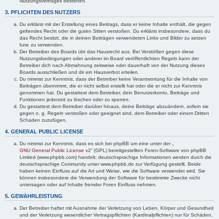
Nutzungsvertrages bestehen.
3. PFLICHTEN DES NUTZERS
Du erklärst mit der Erstellung eines Beitrags, dass er keine Inhalte enthält, die gegen
geltendes Recht oder die guten Sitten verstoßen. Du erklärst insbesondere, dass du
das Recht besitzt, die in deinen Beiträgen verwendeten Links und Bilder zu setzen
bzw. zu verwenden.
Der Betreiber des Boards übt das Hausrecht aus. Bei Verstößen gegen diese
Nutzungsbedingungen oder anderer im Board veröffentlichten Regeln kann der
Betreiber dich nach Abmahnung zeitweise oder dauerhaft von der Nutzung dieses
Boards ausschließen und dir ein Hausverbot erteilen.
Du nimmst zur Kenntnis, dass der Betreiber keine Verantwortung für die Inhalte von
Beiträgen übernimmt, die er nicht selbst erstellt hat oder die er nicht zur Kenntnis
genommen hat. Du gestattest dem Betreiber, dein Benutzerkonto, Beiträge und
Funktionen jederzeit zu löschen oder zu sperren.
Du gestattest dem Betreiber darüber hinaus, deine Beiträge abzuändern, sofern sie
gegen o. g. Regeln verstoßen oder geeignet sind, dem Betreiber oder einem Dritten
Schaden zuzufügen.
4. GENERAL PUBLIC LICENSE
Du nimmst zur Kenntnis, dass es sich bei phpBB um eine unter der „
GNU General Public License v2
“ (GPL) bereitgestellten Foren-Software von phpBB
Limited (www.phpbb.com) handelt; deutschsprachige Informationen werden durch die
deutschsprachige Community unter www.phpbb.de zur Verfügung gestellt. Beide
haben keinen Einfluss auf die Art und Weise, wie die Software verwendet wird. Sie
können insbesondere die Verwendung der Software für bestimmte Zwecke nicht
untersagen oder auf Inhalte fremder Foren Einfluss nehmen.
5. GEWÄHRLEISTUNG
Der Betreiber haftet mit Ausnahme der Verletzung von Leben, Körper und Gesundheit
und der Verletzung wesentlicher Vertragspflichten (Kardinalpflichten) nur für Schäden,