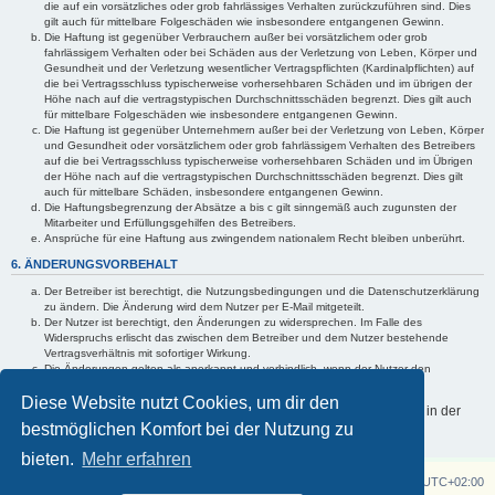
die auf ein vorsätzliches oder grob fahrlässiges Verhalten zurückzuführen sind. Dies
gilt auch für mittelbare Folgeschäden wie insbesondere entgangenen Gewinn.
Die Haftung ist gegenüber Verbrauchern außer bei vorsätzlichem oder grob
fahrlässigem Verhalten oder bei Schäden aus der Verletzung von Leben, Körper und
Gesundheit und der Verletzung wesentlicher Vertragspflichten (Kardinalpflichten) auf
die bei Vertragsschluss typischerweise vorhersehbaren Schäden und im übrigen der
Höhe nach auf die vertragstypischen Durchschnittsschäden begrenzt. Dies gilt auch
für mittelbare Folgeschäden wie insbesondere entgangenen Gewinn.
Die Haftung ist gegenüber Unternehmern außer bei der Verletzung von Leben, Körper
und Gesundheit oder vorsätzlichem oder grob fahrlässigem Verhalten des Betreibers
auf die bei Vertragsschluss typischerweise vorhersehbaren Schäden und im Übrigen
der Höhe nach auf die vertragstypischen Durchschnittsschäden begrenzt. Dies gilt
auch für mittelbare Schäden, insbesondere entgangenen Gewinn.
Die Haftungsbegrenzung der Absätze a bis c gilt sinngemäß auch zugunsten der
Mitarbeiter und Erfüllungsgehilfen des Betreibers.
Ansprüche für eine Haftung aus zwingendem nationalem Recht bleiben unberührt.
6. ÄNDERUNGSVORBEHALT
Der Betreiber ist berechtigt, die Nutzungsbedingungen und die Datenschutzerklärung
zu ändern. Die Änderung wird dem Nutzer per E-Mail mitgeteilt.
Der Nutzer ist berechtigt, den Änderungen zu widersprechen. Im Falle des
Widerspruchs erlischt das zwischen dem Betreiber und dem Nutzer bestehende
Vertragsverhältnis mit sofortiger Wirkung.
Die Änderungen gelten als anerkannt und verbindlich, wenn der Nutzer den
Änderungen zugestimmt hat.
Diese Website nutzt Cookies, um dir den
Informationen über den Umgang mit deinen persönlichen Daten sind in der
bestmöglichen Komfort bei der Nutzung zu
Datenschutzerklärung enthalten.
bieten.
Mehr erfahren
Z750 Twin
Foren-Übersicht
Alle Zeiten sind
UTC+02:00