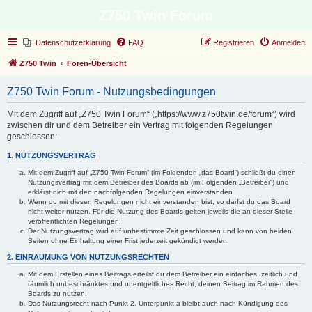
Z750 Twin Forum
Datenschutzerklärung
FAQ
Registrieren
Anmelden
Z750 Twin
Foren-Übersicht
Z750 Twin Forum - Nutzungsbedingungen
Mit dem Zugriff auf „Z750 Twin Forum“ („https://www.z750twin.de/forum“) wird
zwischen dir und dem Betreiber ein Vertrag mit folgenden Regelungen
geschlossen:
1. NUTZUNGSVERTRAG
Mit dem Zugriff auf „Z750 Twin Forum“ (im Folgenden „das Board“) schließt du einen
Nutzungsvertrag mit dem Betreiber des Boards ab (im Folgenden „Betreiber“) und
erklärst dich mit den nachfolgenden Regelungen einverstanden.
Wenn du mit diesen Regelungen nicht einverstanden bist, so darfst du das Board
nicht weiter nutzen. Für die Nutzung des Boards gelten jeweils die an dieser Stelle
veröffentlichten Regelungen.
Der Nutzungsvertrag wird auf unbestimmte Zeit geschlossen und kann von beiden
Seiten ohne Einhaltung einer Frist jederzeit gekündigt werden.
2. EINRÄUMUNG VON NUTZUNGSRECHTEN
Mit dem Erstellen eines Beitrags erteilst du dem Betreiber ein einfaches, zeitlich und
räumlich unbeschränktes und unentgeltliches Recht, deinen Beitrag im Rahmen des
Boards zu nutzen.
Das Nutzungsrecht nach Punkt 2, Unterpunkt a bleibt auch nach Kündigung des