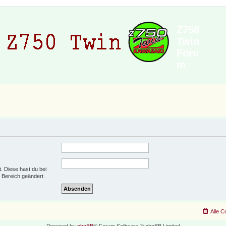
Z750
Twin
Foru
m
t. Diese hast du bei
 Bereich geändert.
Alle C
Powered by
phpBB
® Forum Software © phpBB Limited