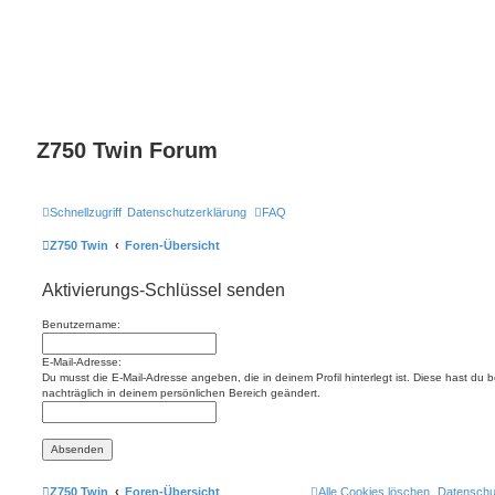
Z750 Twin Forum
Schnellzugriff
Datenschutzerklärung
FAQ
Z750 Twin
Foren-Übersicht
Aktivierungs-Schlüssel senden
Benutzername:
E-Mail-Adresse:
Du musst die E-Mail-Adresse angeben, die in deinem Profil hinterlegt ist. Diese hast du
nachträglich in deinem persönlichen Bereich geändert.
Z750 Twin
Foren-Übersicht
Alle Cookies löschen
Datenschu