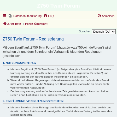
Z750 Twin Forum
Datenschutzerklärung
FAQ
Anmelden
Z750 Twin
Foren-Übersicht
Sprache:
Z750 Twin Forum - Registrierung
Mit dem Zugriff auf „Z750 Twin Forum“ („https://www.z750twin.de/forum“) wird
zwischen dir und dem Betreiber ein Vertrag mit folgenden Regelungen
geschlossen:
1. NUTZUNGSVERTRAG
Mit dem Zugriff auf „Z750 Twin Forum“ (im Folgenden „das Board“) schließt du einen
Nutzungsvertrag mit dem Betreiber des Boards ab (im Folgenden „Betreiber“) und
erklärst dich mit den nachfolgenden Regelungen einverstanden.
Wenn du mit diesen Regelungen nicht einverstanden bist, so darfst du das Board
nicht weiter nutzen. Für die Nutzung des Boards gelten jeweils die an dieser Stelle
veröffentlichten Regelungen.
Der Nutzungsvertrag wird auf unbestimmte Zeit geschlossen und kann von beiden
Seiten ohne Einhaltung einer Frist jederzeit gekündigt werden.
2. EINRÄUMUNG VON NUTZUNGSRECHTEN
Mit dem Erstellen eines Beitrags erteilst du dem Betreiber ein einfaches, zeitlich und
räumlich unbeschränktes und unentgeltliches Recht, deinen Beitrag im Rahmen des
Boards zu nutzen.