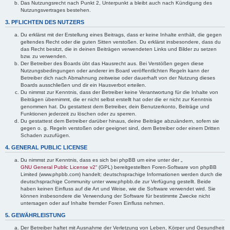
Das Nutzungsrecht nach Punkt 2, Unterpunkt a bleibt auch nach Kündigung des
Nutzungsvertrages bestehen.
3. PFLICHTEN DES NUTZERS
Du erklärst mit der Erstellung eines Beitrags, dass er keine Inhalte enthält, die gegen
geltendes Recht oder die guten Sitten verstoßen. Du erklärst insbesondere, dass du
das Recht besitzt, die in deinen Beiträgen verwendeten Links und Bilder zu setzen
bzw. zu verwenden.
Der Betreiber des Boards übt das Hausrecht aus. Bei Verstößen gegen diese
Nutzungsbedingungen oder anderer im Board veröffentlichten Regeln kann der
Betreiber dich nach Abmahnung zeitweise oder dauerhaft von der Nutzung dieses
Boards ausschließen und dir ein Hausverbot erteilen.
Du nimmst zur Kenntnis, dass der Betreiber keine Verantwortung für die Inhalte von
Beiträgen übernimmt, die er nicht selbst erstellt hat oder die er nicht zur Kenntnis
genommen hat. Du gestattest dem Betreiber, dein Benutzerkonto, Beiträge und
Funktionen jederzeit zu löschen oder zu sperren.
Du gestattest dem Betreiber darüber hinaus, deine Beiträge abzuändern, sofern sie
gegen o. g. Regeln verstoßen oder geeignet sind, dem Betreiber oder einem Dritten
Schaden zuzufügen.
4. GENERAL PUBLIC LICENSE
Du nimmst zur Kenntnis, dass es sich bei phpBB um eine unter der „
GNU General Public License v2
“ (GPL) bereitgestellten Foren-Software von phpBB
Limited (www.phpbb.com) handelt; deutschsprachige Informationen werden durch die
deutschsprachige Community unter www.phpbb.de zur Verfügung gestellt. Beide
haben keinen Einfluss auf die Art und Weise, wie die Software verwendet wird. Sie
können insbesondere die Verwendung der Software für bestimmte Zwecke nicht
untersagen oder auf Inhalte fremder Foren Einfluss nehmen.
5. GEWÄHRLEISTUNG
Der Betreiber haftet mit Ausnahme der Verletzung von Leben, Körper und Gesundheit