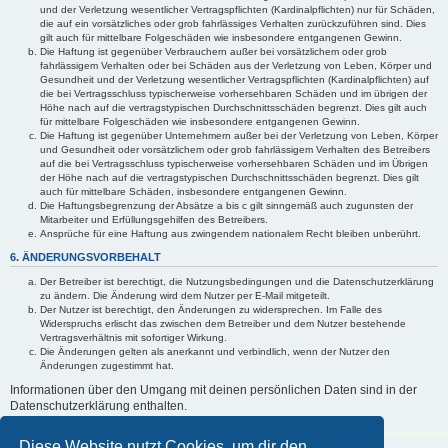
und der Verletzung wesentlicher Vertragspflichten (Kardinalpflichten) nur für Schäden,
die auf ein vorsätzliches oder grob fahrlässiges Verhalten zurückzuführen sind. Dies
gilt auch für mittelbare Folgeschäden wie insbesondere entgangenen Gewinn.
Die Haftung ist gegenüber Verbrauchern außer bei vorsätzlichem oder grob
fahrlässigem Verhalten oder bei Schäden aus der Verletzung von Leben, Körper und
Gesundheit und der Verletzung wesentlicher Vertragspflichten (Kardinalpflichten) auf
die bei Vertragsschluss typischerweise vorhersehbaren Schäden und im übrigen der
Höhe nach auf die vertragstypischen Durchschnittsschäden begrenzt. Dies gilt auch
für mittelbare Folgeschäden wie insbesondere entgangenen Gewinn.
Die Haftung ist gegenüber Unternehmern außer bei der Verletzung von Leben, Körper
und Gesundheit oder vorsätzlichem oder grob fahrlässigem Verhalten des Betreibers
auf die bei Vertragsschluss typischerweise vorhersehbaren Schäden und im Übrigen
der Höhe nach auf die vertragstypischen Durchschnittsschäden begrenzt. Dies gilt
auch für mittelbare Schäden, insbesondere entgangenen Gewinn.
Die Haftungsbegrenzung der Absätze a bis c gilt sinngemäß auch zugunsten der
Mitarbeiter und Erfüllungsgehilfen des Betreibers.
Ansprüche für eine Haftung aus zwingendem nationalem Recht bleiben unberührt.
6. ÄNDERUNGSVORBEHALT
Der Betreiber ist berechtigt, die Nutzungsbedingungen und die Datenschutzerklärung
zu ändern. Die Änderung wird dem Nutzer per E-Mail mitgeteilt.
Der Nutzer ist berechtigt, den Änderungen zu widersprechen. Im Falle des
Widerspruchs erlischt das zwischen dem Betreiber und dem Nutzer bestehende
Vertragsverhältnis mit sofortiger Wirkung.
Die Änderungen gelten als anerkannt und verbindlich, wenn der Nutzer den
Änderungen zugestimmt hat.
Informationen über den Umgang mit deinen persönlichen Daten sind in der
Datenschutzerklärung enthalten.
Diese Website nutzt Cookies, um dir den