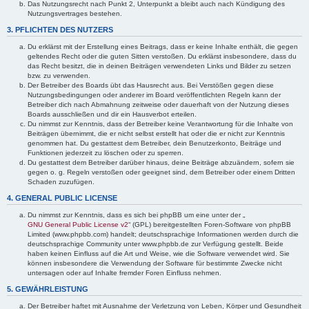
Das Nutzungsrecht nach Punkt 2, Unterpunkt a bleibt auch nach Kündigung des
Nutzungsvertrages bestehen.
3. PFLICHTEN DES NUTZERS
Du erklärst mit der Erstellung eines Beitrags, dass er keine Inhalte enthält, die gegen
geltendes Recht oder die guten Sitten verstoßen. Du erklärst insbesondere, dass du
das Recht besitzt, die in deinen Beiträgen verwendeten Links und Bilder zu setzen
bzw. zu verwenden.
Der Betreiber des Boards übt das Hausrecht aus. Bei Verstößen gegen diese
Nutzungsbedingungen oder anderer im Board veröffentlichten Regeln kann der
Betreiber dich nach Abmahnung zeitweise oder dauerhaft von der Nutzung dieses
Boards ausschließen und dir ein Hausverbot erteilen.
Du nimmst zur Kenntnis, dass der Betreiber keine Verantwortung für die Inhalte von
Beiträgen übernimmt, die er nicht selbst erstellt hat oder die er nicht zur Kenntnis
genommen hat. Du gestattest dem Betreiber, dein Benutzerkonto, Beiträge und
Funktionen jederzeit zu löschen oder zu sperren.
Du gestattest dem Betreiber darüber hinaus, deine Beiträge abzuändern, sofern sie
gegen o. g. Regeln verstoßen oder geeignet sind, dem Betreiber oder einem Dritten
Schaden zuzufügen.
4. GENERAL PUBLIC LICENSE
Du nimmst zur Kenntnis, dass es sich bei phpBB um eine unter der „
GNU General Public License v2
“ (GPL) bereitgestellten Foren-Software von phpBB
Limited (www.phpbb.com) handelt; deutschsprachige Informationen werden durch die
deutschsprachige Community unter www.phpbb.de zur Verfügung gestellt. Beide
haben keinen Einfluss auf die Art und Weise, wie die Software verwendet wird. Sie
können insbesondere die Verwendung der Software für bestimmte Zwecke nicht
untersagen oder auf Inhalte fremder Foren Einfluss nehmen.
5. GEWÄHRLEISTUNG
Der Betreiber haftet mit Ausnahme der Verletzung von Leben, Körper und Gesundheit