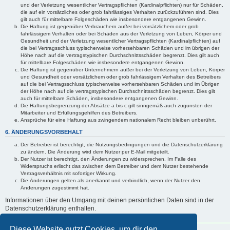
und der Verletzung wesentlicher Vertragspflichten (Kardinalpflichten) nur für Schäden,
die auf ein vorsätzliches oder grob fahrlässiges Verhalten zurückzuführen sind. Dies
gilt auch für mittelbare Folgeschäden wie insbesondere entgangenen Gewinn.
Die Haftung ist gegenüber Verbrauchern außer bei vorsätzlichem oder grob
fahrlässigem Verhalten oder bei Schäden aus der Verletzung von Leben, Körper und
Gesundheit und der Verletzung wesentlicher Vertragspflichten (Kardinalpflichten) auf
die bei Vertragsschluss typischerweise vorhersehbaren Schäden und im übrigen der
Höhe nach auf die vertragstypischen Durchschnittsschäden begrenzt. Dies gilt auch
für mittelbare Folgeschäden wie insbesondere entgangenen Gewinn.
Die Haftung ist gegenüber Unternehmern außer bei der Verletzung von Leben, Körper
und Gesundheit oder vorsätzlichem oder grob fahrlässigem Verhalten des Betreibers
auf die bei Vertragsschluss typischerweise vorhersehbaren Schäden und im Übrigen
der Höhe nach auf die vertragstypischen Durchschnittsschäden begrenzt. Dies gilt
auch für mittelbare Schäden, insbesondere entgangenen Gewinn.
Die Haftungsbegrenzung der Absätze a bis c gilt sinngemäß auch zugunsten der
Mitarbeiter und Erfüllungsgehilfen des Betreibers.
Ansprüche für eine Haftung aus zwingendem nationalem Recht bleiben unberührt.
6. ÄNDERUNGSVORBEHALT
Der Betreiber ist berechtigt, die Nutzungsbedingungen und die Datenschutzerklärung
zu ändern. Die Änderung wird dem Nutzer per E-Mail mitgeteilt.
Der Nutzer ist berechtigt, den Änderungen zu widersprechen. Im Falle des
Widerspruchs erlischt das zwischen dem Betreiber und dem Nutzer bestehende
Vertragsverhältnis mit sofortiger Wirkung.
Die Änderungen gelten als anerkannt und verbindlich, wenn der Nutzer den
Änderungen zugestimmt hat.
Informationen über den Umgang mit deinen persönlichen Daten sind in der
Datenschutzerklärung enthalten.
Diese Website nutzt Cookies, um dir den