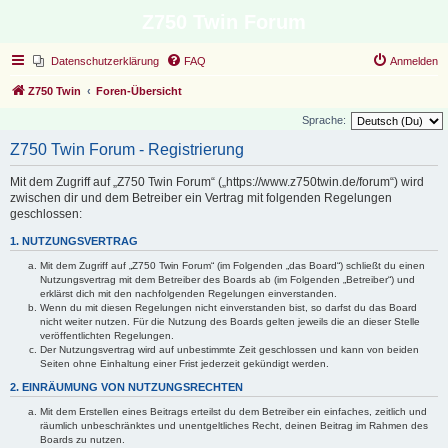
Z750 Twin Forum
Datenschutzerklärung
FAQ
Anmelden
Z750 Twin
Foren-Übersicht
Sprache:
Z750 Twin Forum - Registrierung
Mit dem Zugriff auf „Z750 Twin Forum“ („https://www.z750twin.de/forum“) wird
zwischen dir und dem Betreiber ein Vertrag mit folgenden Regelungen
geschlossen:
1. NUTZUNGSVERTRAG
Mit dem Zugriff auf „Z750 Twin Forum“ (im Folgenden „das Board“) schließt du einen
Nutzungsvertrag mit dem Betreiber des Boards ab (im Folgenden „Betreiber“) und
erklärst dich mit den nachfolgenden Regelungen einverstanden.
Wenn du mit diesen Regelungen nicht einverstanden bist, so darfst du das Board
nicht weiter nutzen. Für die Nutzung des Boards gelten jeweils die an dieser Stelle
veröffentlichten Regelungen.
Der Nutzungsvertrag wird auf unbestimmte Zeit geschlossen und kann von beiden
Seiten ohne Einhaltung einer Frist jederzeit gekündigt werden.
2. EINRÄUMUNG VON NUTZUNGSRECHTEN
Mit dem Erstellen eines Beitrags erteilst du dem Betreiber ein einfaches, zeitlich und
räumlich unbeschränktes und unentgeltliches Recht, deinen Beitrag im Rahmen des
Boards zu nutzen.