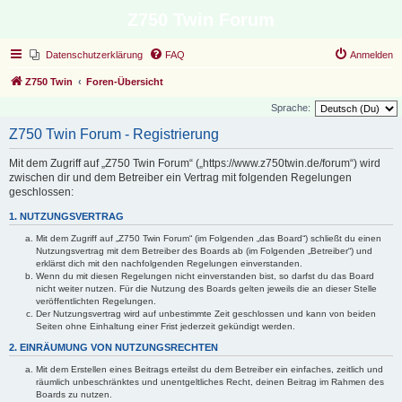
Z750 Twin Forum
Datenschutzerklärung
FAQ
Anmelden
Z750 Twin
Foren-Übersicht
Sprache:
Z750 Twin Forum - Registrierung
Mit dem Zugriff auf „Z750 Twin Forum“ („https://www.z750twin.de/forum“) wird
zwischen dir und dem Betreiber ein Vertrag mit folgenden Regelungen
geschlossen:
1. NUTZUNGSVERTRAG
Mit dem Zugriff auf „Z750 Twin Forum“ (im Folgenden „das Board“) schließt du einen
Nutzungsvertrag mit dem Betreiber des Boards ab (im Folgenden „Betreiber“) und
erklärst dich mit den nachfolgenden Regelungen einverstanden.
Wenn du mit diesen Regelungen nicht einverstanden bist, so darfst du das Board
nicht weiter nutzen. Für die Nutzung des Boards gelten jeweils die an dieser Stelle
veröffentlichten Regelungen.
Der Nutzungsvertrag wird auf unbestimmte Zeit geschlossen und kann von beiden
Seiten ohne Einhaltung einer Frist jederzeit gekündigt werden.
2. EINRÄUMUNG VON NUTZUNGSRECHTEN
Mit dem Erstellen eines Beitrags erteilst du dem Betreiber ein einfaches, zeitlich und
räumlich unbeschränktes und unentgeltliches Recht, deinen Beitrag im Rahmen des
Boards zu nutzen.