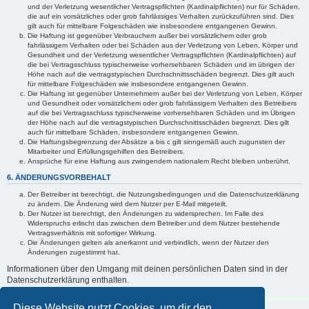
und der Verletzung wesentlicher Vertragspflichten (Kardinalpflichten) nur für Schäden,
die auf ein vorsätzliches oder grob fahrlässiges Verhalten zurückzuführen sind. Dies
gilt auch für mittelbare Folgeschäden wie insbesondere entgangenen Gewinn.
Die Haftung ist gegenüber Verbrauchern außer bei vorsätzlichem oder grob
fahrlässigem Verhalten oder bei Schäden aus der Verletzung von Leben, Körper und
Gesundheit und der Verletzung wesentlicher Vertragspflichten (Kardinalpflichten) auf
die bei Vertragsschluss typischerweise vorhersehbaren Schäden und im übrigen der
Höhe nach auf die vertragstypischen Durchschnittsschäden begrenzt. Dies gilt auch
für mittelbare Folgeschäden wie insbesondere entgangenen Gewinn.
Die Haftung ist gegenüber Unternehmern außer bei der Verletzung von Leben, Körper
und Gesundheit oder vorsätzlichem oder grob fahrlässigem Verhalten des Betreibers
auf die bei Vertragsschluss typischerweise vorhersehbaren Schäden und im Übrigen
der Höhe nach auf die vertragstypischen Durchschnittsschäden begrenzt. Dies gilt
auch für mittelbare Schäden, insbesondere entgangenen Gewinn.
Die Haftungsbegrenzung der Absätze a bis c gilt sinngemäß auch zugunsten der
Mitarbeiter und Erfüllungsgehilfen des Betreibers.
Ansprüche für eine Haftung aus zwingendem nationalem Recht bleiben unberührt.
6. ÄNDERUNGSVORBEHALT
Der Betreiber ist berechtigt, die Nutzungsbedingungen und die Datenschutzerklärung
zu ändern. Die Änderung wird dem Nutzer per E-Mail mitgeteilt.
Der Nutzer ist berechtigt, den Änderungen zu widersprechen. Im Falle des
Widerspruchs erlischt das zwischen dem Betreiber und dem Nutzer bestehende
Vertragsverhältnis mit sofortiger Wirkung.
Die Änderungen gelten als anerkannt und verbindlich, wenn der Nutzer den
Änderungen zugestimmt hat.
Informationen über den Umgang mit deinen persönlichen Daten sind in der
Datenschutzerklärung enthalten.
Diese Website nutzt Cookies, um dir den