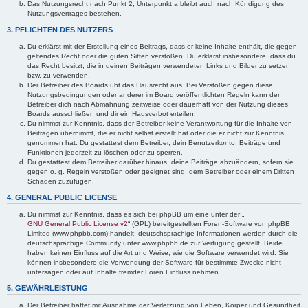
Das Nutzungsrecht nach Punkt 2, Unterpunkt a bleibt auch nach Kündigung des
Nutzungsvertrages bestehen.
3. PFLICHTEN DES NUTZERS
Du erklärst mit der Erstellung eines Beitrags, dass er keine Inhalte enthält, die gegen
geltendes Recht oder die guten Sitten verstoßen. Du erklärst insbesondere, dass du
das Recht besitzt, die in deinen Beiträgen verwendeten Links und Bilder zu setzen
bzw. zu verwenden.
Der Betreiber des Boards übt das Hausrecht aus. Bei Verstößen gegen diese
Nutzungsbedingungen oder anderer im Board veröffentlichten Regeln kann der
Betreiber dich nach Abmahnung zeitweise oder dauerhaft von der Nutzung dieses
Boards ausschließen und dir ein Hausverbot erteilen.
Du nimmst zur Kenntnis, dass der Betreiber keine Verantwortung für die Inhalte von
Beiträgen übernimmt, die er nicht selbst erstellt hat oder die er nicht zur Kenntnis
genommen hat. Du gestattest dem Betreiber, dein Benutzerkonto, Beiträge und
Funktionen jederzeit zu löschen oder zu sperren.
Du gestattest dem Betreiber darüber hinaus, deine Beiträge abzuändern, sofern sie
gegen o. g. Regeln verstoßen oder geeignet sind, dem Betreiber oder einem Dritten
Schaden zuzufügen.
4. GENERAL PUBLIC LICENSE
Du nimmst zur Kenntnis, dass es sich bei phpBB um eine unter der „
GNU General Public License v2
“ (GPL) bereitgestellten Foren-Software von phpBB
Limited (www.phpbb.com) handelt; deutschsprachige Informationen werden durch die
deutschsprachige Community unter www.phpbb.de zur Verfügung gestellt. Beide
haben keinen Einfluss auf die Art und Weise, wie die Software verwendet wird. Sie
können insbesondere die Verwendung der Software für bestimmte Zwecke nicht
untersagen oder auf Inhalte fremder Foren Einfluss nehmen.
5. GEWÄHRLEISTUNG
Der Betreiber haftet mit Ausnahme der Verletzung von Leben, Körper und Gesundheit