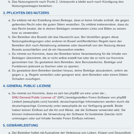
Das Nutzungsrecht nach Punkt 2, Unterpunkt a bleibt auch nach Kündigung des
Nutzungsvertrages bestehen.
3. PFLICHTEN DES NUTZERS
Du erklärst mit der Erstellung eines Beitrags, dass er keine Inhalte enthält, die gegen
geltendes Recht oder die guten Sitten verstoßen. Du erklärst insbesondere, dass du
das Recht besitzt, die in deinen Beiträgen verwendeten Links und Bilder zu setzen
bzw. zu verwenden.
Der Betreiber des Boards übt das Hausrecht aus. Bei Verstößen gegen diese
Nutzungsbedingungen oder anderer im Board veröffentlichten Regeln kann der
Betreiber dich nach Abmahnung zeitweise oder dauerhaft von der Nutzung dieses
Boards ausschließen und dir ein Hausverbot erteilen.
Du nimmst zur Kenntnis, dass der Betreiber keine Verantwortung für die Inhalte von
Beiträgen übernimmt, die er nicht selbst erstellt hat oder die er nicht zur Kenntnis
genommen hat. Du gestattest dem Betreiber, dein Benutzerkonto, Beiträge und
Funktionen jederzeit zu löschen oder zu sperren.
Du gestattest dem Betreiber darüber hinaus, deine Beiträge abzuändern, sofern sie
gegen o. g. Regeln verstoßen oder geeignet sind, dem Betreiber oder einem Dritten
Schaden zuzufügen.
4. GENERAL PUBLIC LICENSE
Du nimmst zur Kenntnis, dass es sich bei phpBB um eine unter der „
GNU General Public License v2
“ (GPL) bereitgestellten Foren-Software von phpBB
Limited (www.phpbb.com) handelt; deutschsprachige Informationen werden durch die
deutschsprachige Community unter www.phpbb.de zur Verfügung gestellt. Beide
haben keinen Einfluss auf die Art und Weise, wie die Software verwendet wird. Sie
können insbesondere die Verwendung der Software für bestimmte Zwecke nicht
untersagen oder auf Inhalte fremder Foren Einfluss nehmen.
5. GEWÄHRLEISTUNG
Der Betreiber haftet mit Ausnahme der Verletzung von Leben, Körper und Gesundheit