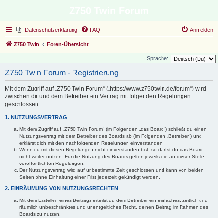
Z750 Twin Forum
Datenschutzerklärung
FAQ
Anmelden
Z750 Twin
Foren-Übersicht
Sprache:
Z750 Twin Forum - Registrierung
Mit dem Zugriff auf „Z750 Twin Forum“ („https://www.z750twin.de/forum“) wird
zwischen dir und dem Betreiber ein Vertrag mit folgenden Regelungen
geschlossen:
1. NUTZUNGSVERTRAG
Mit dem Zugriff auf „Z750 Twin Forum“ (im Folgenden „das Board“) schließt du einen
Nutzungsvertrag mit dem Betreiber des Boards ab (im Folgenden „Betreiber“) und
erklärst dich mit den nachfolgenden Regelungen einverstanden.
Wenn du mit diesen Regelungen nicht einverstanden bist, so darfst du das Board
nicht weiter nutzen. Für die Nutzung des Boards gelten jeweils die an dieser Stelle
veröffentlichten Regelungen.
Der Nutzungsvertrag wird auf unbestimmte Zeit geschlossen und kann von beiden
Seiten ohne Einhaltung einer Frist jederzeit gekündigt werden.
2. EINRÄUMUNG VON NUTZUNGSRECHTEN
Mit dem Erstellen eines Beitrags erteilst du dem Betreiber ein einfaches, zeitlich und
räumlich unbeschränktes und unentgeltliches Recht, deinen Beitrag im Rahmen des
Boards zu nutzen.