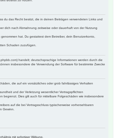
n des Boards zu nutzen.
dass du das Recht besitzt, die in deinen Beiträgen verwendeten Links und
iber dich nach Abmahnung zeitweise oder dauerhaft von der Nutzung
tnis genommen hat. Du gestattest dem Betreiber, dein Benutzerkonto,
ritten Schaden zuzufügen.
w.phpbb.com) handelt; deutschsprachige Informationen werden durch die
e können insbesondere die Verwendung der Software für bestimmte Zwecke
häden, die auf ein vorsätzliches oder grob fahrlässiges Verhalten
undheit und der Verletzung wesentlicher Vertragspflichten
n begrenzt. Dies gilt auch für mittelbare Folgeschäden wie insbesondere
eibers auf die bei Vertragsschluss typischerweise vorhersehbaren
en Gewinn.
ältnis mit sofortiger Wirkung.