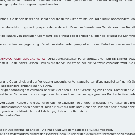
faches, zeitlich und räumlich unbeschränktes und unentgeltliches Recht, deinen Beitrag im Rahme
Kündigung des Nutzungsvertrages bestehen.
e enthält, die gegen geltendes Recht oder die guten Sitten verstoßen. Du erklärst insbesondere, 
egen diese Nutzungsbedingungen oder anderer im Board veröffentlichten Regeln kann der Betre
die Inhalte von Beiträgen übernimmt, die er nicht selbst erstellt hat oder die er nicht zur Kenn
ndern, sofern sie gegen o. g. Regeln verstoßen oder geeignet sind, dem Betreiber oder einem D
„
GNU General Public License v2
“ (GPL) bereitgestellten Foren-Software von phpBB Limited (ww
ellt. Beide haben keinen Einfluss auf die Art und Weise, wie die Software verwendet wird. Si
 und Gesundheit und der Verletzung wesentlicher Vertragspflichten (Kardinalpflichten) nur für Sc
wie insbesondere entgangenen Gewinn.
der grob fahrlässigem Verhalten oder bei Schäden aus der Verletzung von Leben, Körper und Ges
rhersehbaren Schäden und im übrigen der Höhe nach auf die vertragstypischen Durchschnittsschäde
von Leben, Körper und Gesundheit oder vorsätzlichem oder grob fahrlässigem Verhalten des Betr
Durchschnittsschäden begrenzt. Dies gilt auch für mittelbare Schäden, insbesondere entgangen
gunsten der Mitarbeiter und Erfüllungsgehilfen des Betreibers.
ben unberührt.
enschutzerklärung zu ändern. Die Änderung wird dem Nutzer per E-Mail mitgeteilt.
lle des Widerspruchs erlischt das zwischen dem Betreiber und dem Nutzer bestehende Vertragsverh