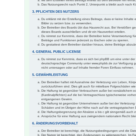
Mit dem Erstellen eines Beitrags erteilst du dem Betreiber ein ein
Das Nutzungsrecht nach Punkt 2, Unterpunkt a bleibt auch nach 
3. PFLICHTEN DES NUTZERS
Du erklärst mit der Erstellung eines Beitrags, dass er keine Inhalt
Bilder zu setzen bzw. zu verwenden.
Der Betreiber des Boards übt das Hausrecht aus. Bei Verstößen g
dieses Boards ausschließen und dir ein Hausverbot erteilen.
Du nimmst zur Kenntnis, dass der Betreiber keine Verantwortung für 
Beiträge und Funktionen jederzeit zu löschen oder zu sperren.
Du gestattest dem Betreiber darüber hinaus, deine Beiträge abzuä
4. GENERAL PUBLIC LICENSE
Du nimmst zur Kenntnis, dass es sich bei phpBB um eine unter der 
deutschsprachige Community unter www.phpbb.de zur Verfügung gest
nicht untersagen oder auf Inhalte fremder Foren Einfluss nehmen.
5. GEWÄHRLEISTUNG
Der Betreiber haftet mit Ausnahme der Verletzung von Leben, Körper
zurückzuführen sind. Dies gilt auch für mittelbare Folgeschäden 
Die Haftung ist gegenüber Verbrauchern außer bei vorsätzlichem o
(Kardinalpflichten) auf die bei Vertragsschluss typischerweise vo
entgangenen Gewinn.
Die Haftung ist gegenüber Unternehmern außer bei der Verletzung 
Schäden und im Übrigen der Höhe nach auf die vertragstypischen 
Die Haftungsbegrenzung der Absätze a bis c gilt sinngemäß auch zu
Ansprüche für eine Haftung aus zwingendem nationalem Recht blei
6. ÄNDERUNGSVORBEHALT
Der Betreiber ist berechtigt, die Nutzungsbedingungen und die Dat
Der Nutzer ist berechtigt, den Änderungen zu widersprechen. Im Fa