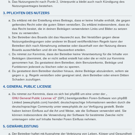
Das Nutzungsrecht nach Punkt 2, Unterpunkt a bleibt auch nach Kündigung des
Nutzungsvertrages bestehen.
3. PFLICHTEN DES NUTZERS
Du erklärst mit der Erstellung eines Beitrags, dass er keine Inhalte enthält, die gegen
geltendes Recht oder die guten Sitten verstoßen. Du erklärst insbesondere, dass du
das Recht besitzt, die in deinen Beiträgen verwendeten Links und Bilder zu setzen
bzw. zu verwenden.
Der Betreiber des Boards übt das Hausrecht aus. Bei Verstößen gegen diese
Nutzungsbedingungen oder anderer im Board veröffentlichten Regeln kann der
Betreiber dich nach Abmahnung zeitweise oder dauerhaft von der Nutzung dieses
Boards ausschließen und dir ein Hausverbot erteilen.
Du nimmst zur Kenntnis, dass der Betreiber keine Verantwortung für die Inhalte von
Beiträgen übernimmt, die er nicht selbst erstellt hat oder die er nicht zur Kenntnis
genommen hat. Du gestattest dem Betreiber, dein Benutzerkonto, Beiträge und
Funktionen jederzeit zu löschen oder zu sperren.
Du gestattest dem Betreiber darüber hinaus, deine Beiträge abzuändern, sofern sie
gegen o. g. Regeln verstoßen oder geeignet sind, dem Betreiber oder einem Dritten
Schaden zuzufügen.
4. GENERAL PUBLIC LICENSE
Du nimmst zur Kenntnis, dass es sich bei phpBB um eine unter der „
GNU General Public License v2
“ (GPL) bereitgestellten Foren-Software von phpBB
Limited (www.phpbb.com) handelt; deutschsprachige Informationen werden durch die
deutschsprachige Community unter www.phpbb.de zur Verfügung gestellt. Beide
haben keinen Einfluss auf die Art und Weise, wie die Software verwendet wird. Sie
können insbesondere die Verwendung der Software für bestimmte Zwecke nicht
untersagen oder auf Inhalte fremder Foren Einfluss nehmen.
5. GEWÄHRLEISTUNG
Der Betreiber haftet mit Ausnahme der Verletzung von Leben, Körper und Gesundheit