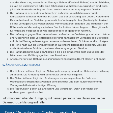
und der Verletzung wesentlicher Vertragspflichten (Kardinalpflichten) nur für Schäden,
die auf ein vorsätzliches oder grob fahrlässiges Verhalten zurückzuführen sind. Dies
gilt auch für mittelbare Folgeschäden wie insbesondere entgangenen Gewinn.
Die Haftung ist gegenüber Verbrauchern außer bei vorsätzlichem oder grob
fahrlässigem Verhalten oder bei Schäden aus der Verletzung von Leben, Körper und
Gesundheit und der Verletzung wesentlicher Vertragspflichten (Kardinalpflichten) auf
die bei Vertragsschluss typischerweise vorhersehbaren Schäden und im übrigen der
Höhe nach auf die vertragstypischen Durchschnittsschäden begrenzt. Dies gilt auch
für mittelbare Folgeschäden wie insbesondere entgangenen Gewinn.
Die Haftung ist gegenüber Unternehmern außer bei der Verletzung von Leben, Körper
und Gesundheit oder vorsätzlichem oder grob fahrlässigem Verhalten des Betreibers
auf die bei Vertragsschluss typischerweise vorhersehbaren Schäden und im Übrigen
der Höhe nach auf die vertragstypischen Durchschnittsschäden begrenzt. Dies gilt
auch für mittelbare Schäden, insbesondere entgangenen Gewinn.
Die Haftungsbegrenzung der Absätze a bis c gilt sinngemäß auch zugunsten der
Mitarbeiter und Erfüllungsgehilfen des Betreibers.
Ansprüche für eine Haftung aus zwingendem nationalem Recht bleiben unberührt.
6. ÄNDERUNGSVORBEHALT
Der Betreiber ist berechtigt, die Nutzungsbedingungen und die Datenschutzerklärung
zu ändern. Die Änderung wird dem Nutzer per E-Mail mitgeteilt.
Der Nutzer ist berechtigt, den Änderungen zu widersprechen. Im Falle des
Widerspruchs erlischt das zwischen dem Betreiber und dem Nutzer bestehende
Vertragsverhältnis mit sofortiger Wirkung.
Die Änderungen gelten als anerkannt und verbindlich, wenn der Nutzer den
Änderungen zugestimmt hat.
Informationen über den Umgang mit deinen persönlichen Daten sind in der
Datenschutzerklärung enthalten.
Diese Website nutzt Cookies, um dir den