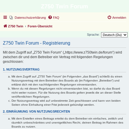
Z750 Twin Forum
Datenschutzerklärung
FAQ
Anmelden
Z750 Twin
Foren-Übersicht
Sprache:
Z750 Twin Forum - Registrierung
Mit dem Zugriff auf „Z750 Twin Forum“ („https://www.z750twin.de/forum“) wird
zwischen dir und dem Betreiber ein Vertrag mit folgenden Regelungen
geschlossen:
1. NUTZUNGSVERTRAG
Mit dem Zugriff auf „Z750 Twin Forum“ (im Folgenden „das Board“) schließt du einen
Nutzungsvertrag mit dem Betreiber des Boards ab (im Folgenden „Betreiber“) und
erklärst dich mit den nachfolgenden Regelungen einverstanden.
Wenn du mit diesen Regelungen nicht einverstanden bist, so darfst du das Board
nicht weiter nutzen. Für die Nutzung des Boards gelten jeweils die an dieser Stelle
veröffentlichten Regelungen.
Der Nutzungsvertrag wird auf unbestimmte Zeit geschlossen und kann von beiden
Seiten ohne Einhaltung einer Frist jederzeit gekündigt werden.
2. EINRÄUMUNG VON NUTZUNGSRECHTEN
Mit dem Erstellen eines Beitrags erteilst du dem Betreiber ein einfaches, zeitlich und
räumlich unbeschränktes und unentgeltliches Recht, deinen Beitrag im Rahmen des
Boards zu nutzen.