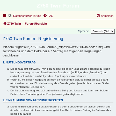
Z750 Twin Forum
Datenschutzerklärung
FAQ
Anmelden
Z750 Twin
Foren-Übersicht
Sprache:
Z750 Twin Forum - Registrierung
Mit dem Zugriff auf „Z750 Twin Forum“ („https://www.z750twin.de/forum“) wird
zwischen dir und dem Betreiber ein Vertrag mit folgenden Regelungen
geschlossen:
1. NUTZUNGSVERTRAG
Mit dem Zugriff auf „Z750 Twin Forum“ (im Folgenden „das Board“) schließt du einen
Nutzungsvertrag mit dem Betreiber des Boards ab (im Folgenden „Betreiber“) und
erklärst dich mit den nachfolgenden Regelungen einverstanden.
Wenn du mit diesen Regelungen nicht einverstanden bist, so darfst du das Board
nicht weiter nutzen. Für die Nutzung des Boards gelten jeweils die an dieser Stelle
veröffentlichten Regelungen.
Der Nutzungsvertrag wird auf unbestimmte Zeit geschlossen und kann von beiden
Seiten ohne Einhaltung einer Frist jederzeit gekündigt werden.
2. EINRÄUMUNG VON NUTZUNGSRECHTEN
Mit dem Erstellen eines Beitrags erteilst du dem Betreiber ein einfaches, zeitlich und
räumlich unbeschränktes und unentgeltliches Recht, deinen Beitrag im Rahmen des
Boards zu nutzen.