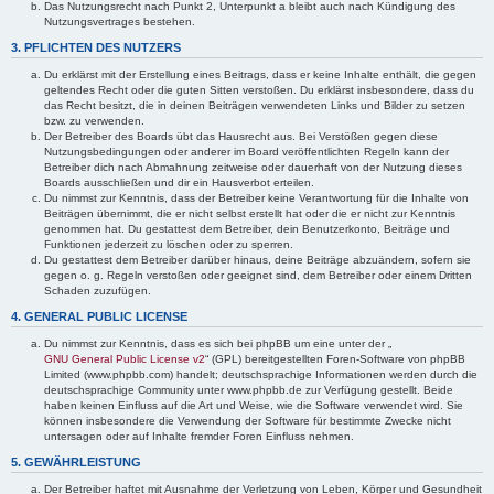
Das Nutzungsrecht nach Punkt 2, Unterpunkt a bleibt auch nach Kündigung des
Nutzungsvertrages bestehen.
3. PFLICHTEN DES NUTZERS
Du erklärst mit der Erstellung eines Beitrags, dass er keine Inhalte enthält, die gegen
geltendes Recht oder die guten Sitten verstoßen. Du erklärst insbesondere, dass du
das Recht besitzt, die in deinen Beiträgen verwendeten Links und Bilder zu setzen
bzw. zu verwenden.
Der Betreiber des Boards übt das Hausrecht aus. Bei Verstößen gegen diese
Nutzungsbedingungen oder anderer im Board veröffentlichten Regeln kann der
Betreiber dich nach Abmahnung zeitweise oder dauerhaft von der Nutzung dieses
Boards ausschließen und dir ein Hausverbot erteilen.
Du nimmst zur Kenntnis, dass der Betreiber keine Verantwortung für die Inhalte von
Beiträgen übernimmt, die er nicht selbst erstellt hat oder die er nicht zur Kenntnis
genommen hat. Du gestattest dem Betreiber, dein Benutzerkonto, Beiträge und
Funktionen jederzeit zu löschen oder zu sperren.
Du gestattest dem Betreiber darüber hinaus, deine Beiträge abzuändern, sofern sie
gegen o. g. Regeln verstoßen oder geeignet sind, dem Betreiber oder einem Dritten
Schaden zuzufügen.
4. GENERAL PUBLIC LICENSE
Du nimmst zur Kenntnis, dass es sich bei phpBB um eine unter der „
GNU General Public License v2
“ (GPL) bereitgestellten Foren-Software von phpBB
Limited (www.phpbb.com) handelt; deutschsprachige Informationen werden durch die
deutschsprachige Community unter www.phpbb.de zur Verfügung gestellt. Beide
haben keinen Einfluss auf die Art und Weise, wie die Software verwendet wird. Sie
können insbesondere die Verwendung der Software für bestimmte Zwecke nicht
untersagen oder auf Inhalte fremder Foren Einfluss nehmen.
5. GEWÄHRLEISTUNG
Der Betreiber haftet mit Ausnahme der Verletzung von Leben, Körper und Gesundheit