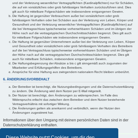
und der Verletzung wesentlicher Vertragspflichten (Kardinalpflichten) nur für Schäden,
die auf ein vorsätzliches oder grob fahrlässiges Verhalten zurückzuführen sind. Dies
gilt auch für mittelbare Folgeschäden wie insbesondere entgangenen Gewinn.
Die Haftung ist gegenüber Verbrauchern außer bei vorsätzlichem oder grob
fahrlässigem Verhalten oder bei Schäden aus der Verletzung von Leben, Körper und
Gesundheit und der Verletzung wesentlicher Vertragspflichten (Kardinalpflichten) auf
die bei Vertragsschluss typischerweise vorhersehbaren Schäden und im übrigen der
Höhe nach auf die vertragstypischen Durchschnittsschäden begrenzt. Dies gilt auch
für mittelbare Folgeschäden wie insbesondere entgangenen Gewinn.
Die Haftung ist gegenüber Unternehmern außer bei der Verletzung von Leben, Körper
und Gesundheit oder vorsätzlichem oder grob fahrlässigem Verhalten des Betreibers
auf die bei Vertragsschluss typischerweise vorhersehbaren Schäden und im Übrigen
der Höhe nach auf die vertragstypischen Durchschnittsschäden begrenzt. Dies gilt
auch für mittelbare Schäden, insbesondere entgangenen Gewinn.
Die Haftungsbegrenzung der Absätze a bis c gilt sinngemäß auch zugunsten der
Mitarbeiter und Erfüllungsgehilfen des Betreibers.
Ansprüche für eine Haftung aus zwingendem nationalem Recht bleiben unberührt.
6. ÄNDERUNGSVORBEHALT
Der Betreiber ist berechtigt, die Nutzungsbedingungen und die Datenschutzerklärung
zu ändern. Die Änderung wird dem Nutzer per E-Mail mitgeteilt.
Der Nutzer ist berechtigt, den Änderungen zu widersprechen. Im Falle des
Widerspruchs erlischt das zwischen dem Betreiber und dem Nutzer bestehende
Vertragsverhältnis mit sofortiger Wirkung.
Die Änderungen gelten als anerkannt und verbindlich, wenn der Nutzer den
Änderungen zugestimmt hat.
Informationen über den Umgang mit deinen persönlichen Daten sind in der
Datenschutzerklärung enthalten.
Diese Website nutzt Cookies, um dir den