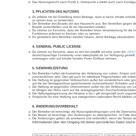
Das Nutzungsrecht nach Punkt 2, Unterpunkt a bleibt auch nach Kündig
3. PFLICHTEN DES NUTZERS
Du erklärst mit der Erstellung eines Beitrags, dass er keine Inhalte enth
zu setzen bzw. zu verwenden.
Der Betreiber des Boards übt das Hausrecht aus. Bei Verstößen gegen d
Boards ausschließen und dir ein Hausverbot erteilen.
Du nimmst zur Kenntnis, dass der Betreiber keine Verantwortung für die In
Funktionen jederzeit zu löschen oder zu sperren.
Du gestattest dem Betreiber darüber hinaus, deine Beiträge abzuändern,
4. GENERAL PUBLIC LICENSE
Du nimmst zur Kenntnis, dass es sich bei phpBB um eine unter der „
GNU G
deutschsprachige Community unter www.phpbb.de zur Verfügung gestellt. 
untersagen oder auf Inhalte fremder Foren Einfluss nehmen.
5. GEWÄHRLEISTUNG
Der Betreiber haftet mit Ausnahme der Verletzung von Leben, Körper und Ge
zurückzuführen sind. Dies gilt auch für mittelbare Folgeschäden wie in
Die Haftung ist gegenüber Verbrauchern außer bei vorsätzlichem oder gro
auf die bei Vertragsschluss typischerweise vorhersehbaren Schäden und 
Die Haftung ist gegenüber Unternehmern außer bei der Verletzung von Le
im Übrigen der Höhe nach auf die vertragstypischen Durchschnittsschäde
Die Haftungsbegrenzung der Absätze a bis c gilt sinngemäß auch zugunste
Ansprüche für eine Haftung aus zwingendem nationalem Recht bleiben un
6. ÄNDERUNGSVORBEHALT
Der Betreiber ist berechtigt, die Nutzungsbedingungen und die Datenschut
Der Nutzer ist berechtigt, den Änderungen zu widersprechen. Im Falle des
Die Änderungen gelten als anerkannt und verbindlich, wenn der Nutzer 
Informationen über den Umgang mit deinen persönlichen Daten sind in