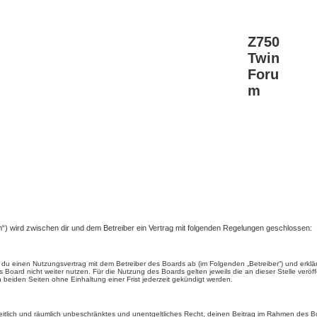
Z750
Twin
Foru
m
m“) wird zwischen dir und dem Betreiber ein Vertrag mit folgenden Regelungen geschlossen:
ßt du einen Nutzungsvertrag mit dem Betreiber des Boards ab (im Folgenden „Betreiber“) und erk
 Board nicht weiter nutzen. Für die Nutzung des Boards gelten jeweils die an dieser Stelle veröf
beiden Seiten ohne Einhaltung einer Frist jederzeit gekündigt werden.
, zeitlich und räumlich unbeschränktes und unentgeltliches Recht, deinen Beitrag im Rahmen des 