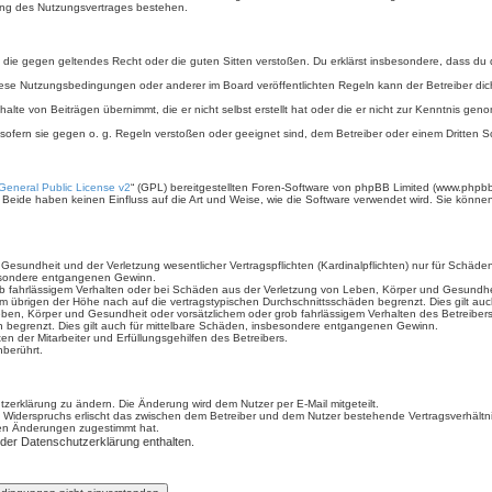
ung des Nutzungsvertrages bestehen.
ält, die gegen geltendes Recht oder die guten Sitten verstoßen. Du erklärst insbesondere, dass du
iese Nutzungsbedingungen oder anderer im Board veröffentlichten Regeln kann der Betreiber d
halte von Beiträgen übernimmt, die er nicht selbst erstellt hat oder die er nicht zur Kenntnis g
 sofern sie gegen o. g. Regeln verstoßen oder geeignet sind, dem Betreiber oder einem Dritten
eneral Public License v2
“ (GPL) bereitgestellten Foren-Software von phpBB Limited (www.phpb
Beide haben keinen Einfluss auf die Art und Weise, wie die Software verwendet wird. Sie könn
sundheit und der Verletzung wesentlicher Vertragspflichten (Kardinalpflichten) nur für Schäden,
sbesondere entgangenen Gewinn.
b fahrlässigem Verhalten oder bei Schäden aus der Verletzung von Leben, Körper und Gesundheit 
im übrigen der Höhe nach auf die vertragstypischen Durchschnittsschäden begrenzt. Dies gilt a
ben, Körper und Gesundheit oder vorsätzlichem oder grob fahrlässigem Verhalten des Betreiber
n begrenzt. Dies gilt auch für mittelbare Schäden, insbesondere entgangenen Gewinn.
n der Mitarbeiter und Erfüllungsgehilfen des Betreibers.
berührt.
zerklärung zu ändern. Die Änderung wird dem Nutzer per E-Mail mitgeteilt.
 Widerspruchs erlischt das zwischen dem Betreiber und dem Nutzer bestehende Vertragsverhältnis
den Änderungen zugestimmt hat.
 der Datenschutzerklärung enthalten.