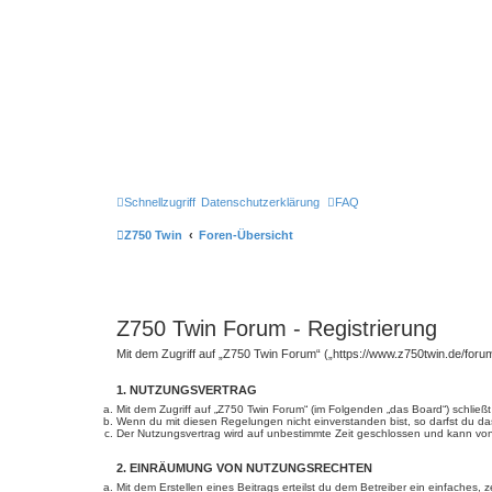
Schnellzugriff
Datenschutzerklärung
FAQ
Z750 Twin
Foren-Übersicht
Z750 Twin Forum - Registrierung
Mit dem Zugriff auf „Z750 Twin Forum“ („https://www.z750twin.de/foru
1. NUTZUNGSVERTRAG
Mit dem Zugriff auf „Z750 Twin Forum“ (im Folgenden „das Board“) schlie
Wenn du mit diesen Regelungen nicht einverstanden bist, so darfst du das
Der Nutzungsvertrag wird auf unbestimmte Zeit geschlossen und kann von 
2. EINRÄUMUNG VON NUTZUNGSRECHTEN
Mit dem Erstellen eines Beitrags erteilst du dem Betreiber ein einfaches