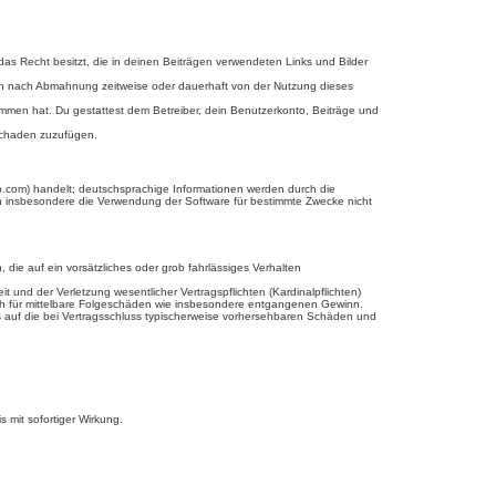
 das Recht besitzt, die in deinen Beiträgen verwendeten Links und Bilder
ich nach Abmahnung zeitweise oder dauerhaft von der Nutzung dieses
enommen hat. Du gestattest dem Betreiber, dein Benutzerkonto, Beiträge und
 Schaden zuzufügen.
b.com) handelt; deutschsprachige Informationen werden durch die
en insbesondere die Verwendung der Software für bestimmte Zwecke nicht
 die auf ein vorsätzliches oder grob fahrlässiges Verhalten
und der Verletzung wesentlicher Vertragspflichten (Kardinalpflichten)
uch für mittelbare Folgeschäden wie insbesondere entgangenen Gewinn.
s auf die bei Vertragsschluss typischerweise vorhersehbaren Schäden und
 mit sofortiger Wirkung.