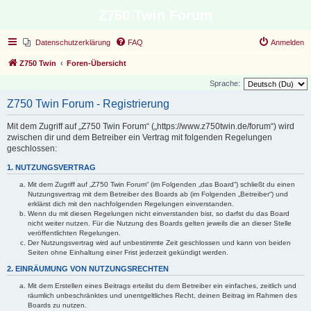
Z750 Twin Forum
Datenschutzerklärung
FAQ
Anmelden
Z750 Twin
Foren-Übersicht
Sprache:
Z750 Twin Forum - Registrierung
Mit dem Zugriff auf „Z750 Twin Forum“ („https://www.z750twin.de/forum“) wird
zwischen dir und dem Betreiber ein Vertrag mit folgenden Regelungen
geschlossen:
1. NUTZUNGSVERTRAG
Mit dem Zugriff auf „Z750 Twin Forum“ (im Folgenden „das Board“) schließt du einen
Nutzungsvertrag mit dem Betreiber des Boards ab (im Folgenden „Betreiber“) und
erklärst dich mit den nachfolgenden Regelungen einverstanden.
Wenn du mit diesen Regelungen nicht einverstanden bist, so darfst du das Board
nicht weiter nutzen. Für die Nutzung des Boards gelten jeweils die an dieser Stelle
veröffentlichten Regelungen.
Der Nutzungsvertrag wird auf unbestimmte Zeit geschlossen und kann von beiden
Seiten ohne Einhaltung einer Frist jederzeit gekündigt werden.
2. EINRÄUMUNG VON NUTZUNGSRECHTEN
Mit dem Erstellen eines Beitrags erteilst du dem Betreiber ein einfaches, zeitlich und
räumlich unbeschränktes und unentgeltliches Recht, deinen Beitrag im Rahmen des
Boards zu nutzen.