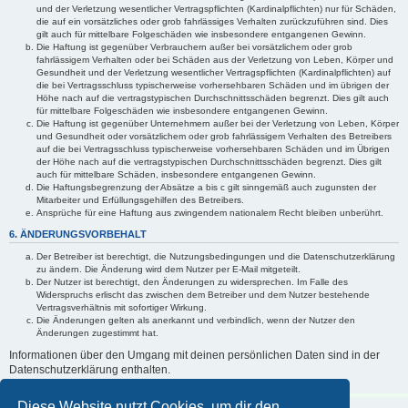
und der Verletzung wesentlicher Vertragspflichten (Kardinalpflichten) nur für Schäden,
die auf ein vorsätzliches oder grob fahrlässiges Verhalten zurückzuführen sind. Dies
gilt auch für mittelbare Folgeschäden wie insbesondere entgangenen Gewinn.
Die Haftung ist gegenüber Verbrauchern außer bei vorsätzlichem oder grob
fahrlässigem Verhalten oder bei Schäden aus der Verletzung von Leben, Körper und
Gesundheit und der Verletzung wesentlicher Vertragspflichten (Kardinalpflichten) auf
die bei Vertragsschluss typischerweise vorhersehbaren Schäden und im übrigen der
Höhe nach auf die vertragstypischen Durchschnittsschäden begrenzt. Dies gilt auch
für mittelbare Folgeschäden wie insbesondere entgangenen Gewinn.
Die Haftung ist gegenüber Unternehmern außer bei der Verletzung von Leben, Körper
und Gesundheit oder vorsätzlichem oder grob fahrlässigem Verhalten des Betreibers
auf die bei Vertragsschluss typischerweise vorhersehbaren Schäden und im Übrigen
der Höhe nach auf die vertragstypischen Durchschnittsschäden begrenzt. Dies gilt
auch für mittelbare Schäden, insbesondere entgangenen Gewinn.
Die Haftungsbegrenzung der Absätze a bis c gilt sinngemäß auch zugunsten der
Mitarbeiter und Erfüllungsgehilfen des Betreibers.
Ansprüche für eine Haftung aus zwingendem nationalem Recht bleiben unberührt.
6. ÄNDERUNGSVORBEHALT
Der Betreiber ist berechtigt, die Nutzungsbedingungen und die Datenschutzerklärung
zu ändern. Die Änderung wird dem Nutzer per E-Mail mitgeteilt.
Der Nutzer ist berechtigt, den Änderungen zu widersprechen. Im Falle des
Widerspruchs erlischt das zwischen dem Betreiber und dem Nutzer bestehende
Vertragsverhältnis mit sofortiger Wirkung.
Die Änderungen gelten als anerkannt und verbindlich, wenn der Nutzer den
Änderungen zugestimmt hat.
Informationen über den Umgang mit deinen persönlichen Daten sind in der
Datenschutzerklärung enthalten.
Diese Website nutzt Cookies, um dir den