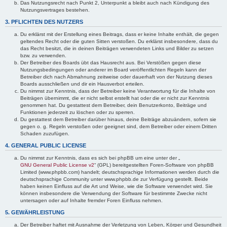
Das Nutzungsrecht nach Punkt 2, Unterpunkt a bleibt auch nach Kündigung des
Nutzungsvertrages bestehen.
3. PFLICHTEN DES NUTZERS
Du erklärst mit der Erstellung eines Beitrags, dass er keine Inhalte enthält, die gegen
geltendes Recht oder die guten Sitten verstoßen. Du erklärst insbesondere, dass du
das Recht besitzt, die in deinen Beiträgen verwendeten Links und Bilder zu setzen
bzw. zu verwenden.
Der Betreiber des Boards übt das Hausrecht aus. Bei Verstößen gegen diese
Nutzungsbedingungen oder anderer im Board veröffentlichten Regeln kann der
Betreiber dich nach Abmahnung zeitweise oder dauerhaft von der Nutzung dieses
Boards ausschließen und dir ein Hausverbot erteilen.
Du nimmst zur Kenntnis, dass der Betreiber keine Verantwortung für die Inhalte von
Beiträgen übernimmt, die er nicht selbst erstellt hat oder die er nicht zur Kenntnis
genommen hat. Du gestattest dem Betreiber, dein Benutzerkonto, Beiträge und
Funktionen jederzeit zu löschen oder zu sperren.
Du gestattest dem Betreiber darüber hinaus, deine Beiträge abzuändern, sofern sie
gegen o. g. Regeln verstoßen oder geeignet sind, dem Betreiber oder einem Dritten
Schaden zuzufügen.
4. GENERAL PUBLIC LICENSE
Du nimmst zur Kenntnis, dass es sich bei phpBB um eine unter der „
GNU General Public License v2
“ (GPL) bereitgestellten Foren-Software von phpBB
Limited (www.phpbb.com) handelt; deutschsprachige Informationen werden durch die
deutschsprachige Community unter www.phpbb.de zur Verfügung gestellt. Beide
haben keinen Einfluss auf die Art und Weise, wie die Software verwendet wird. Sie
können insbesondere die Verwendung der Software für bestimmte Zwecke nicht
untersagen oder auf Inhalte fremder Foren Einfluss nehmen.
5. GEWÄHRLEISTUNG
Der Betreiber haftet mit Ausnahme der Verletzung von Leben, Körper und Gesundheit