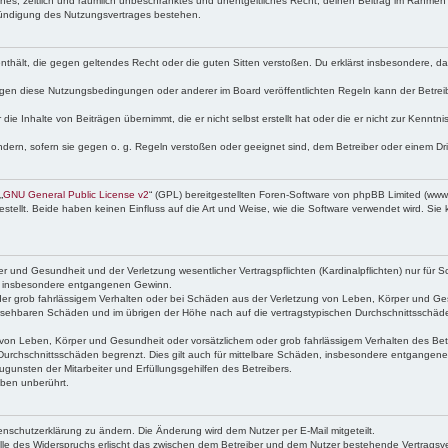
faches, zeitlich und räumlich unbeschränktes und unentgeltliches Recht, deinen Beitrag im Rahme
Kündigung des Nutzungsvertrages bestehen.
e enthält, die gegen geltendes Recht oder die guten Sitten verstoßen. Du erklärst insbesondere, 
egen diese Nutzungsbedingungen oder anderer im Board veröffentlichten Regeln kann der Betre
die Inhalte von Beiträgen übernimmt, die er nicht selbst erstellt hat oder die er nicht zur Kenn
ndern, sofern sie gegen o. g. Regeln verstoßen oder geeignet sind, dem Betreiber oder einem D
„
GNU General Public License v2
“ (GPL) bereitgestellten Foren-Software von phpBB Limited (ww
ellt. Beide haben keinen Einfluss auf die Art und Weise, wie die Software verwendet wird. Si
 und Gesundheit und der Verletzung wesentlicher Vertragspflichten (Kardinalpflichten) nur für Sc
wie insbesondere entgangenen Gewinn.
der grob fahrlässigem Verhalten oder bei Schäden aus der Verletzung von Leben, Körper und Ges
rhersehbaren Schäden und im übrigen der Höhe nach auf die vertragstypischen Durchschnittsschäde
von Leben, Körper und Gesundheit oder vorsätzlichem oder grob fahrlässigem Verhalten des Betr
Durchschnittsschäden begrenzt. Dies gilt auch für mittelbare Schäden, insbesondere entgangen
gunsten der Mitarbeiter und Erfüllungsgehilfen des Betreibers.
ben unberührt.
enschutzerklärung zu ändern. Die Änderung wird dem Nutzer per E-Mail mitgeteilt.
lle des Widerspruchs erlischt das zwischen dem Betreiber und dem Nutzer bestehende Vertragsverh