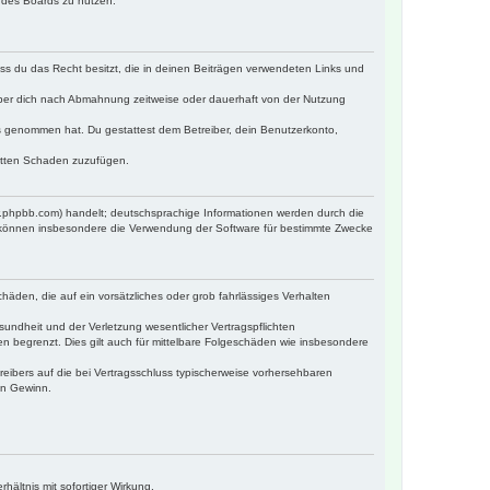
n des Boards zu nutzen.
dass du das Recht besitzt, die in deinen Beiträgen verwendeten Links und
iber dich nach Abmahnung zeitweise oder dauerhaft von der Nutzung
tnis genommen hat. Du gestattest dem Betreiber, dein Benutzerkonto,
ritten Schaden zuzufügen.
w.phpbb.com) handelt; deutschsprachige Informationen werden durch die
e können insbesondere die Verwendung der Software für bestimmte Zwecke
häden, die auf ein vorsätzliches oder grob fahrlässiges Verhalten
undheit und der Verletzung wesentlicher Vertragspflichten
n begrenzt. Dies gilt auch für mittelbare Folgeschäden wie insbesondere
eibers auf die bei Vertragsschluss typischerweise vorhersehbaren
en Gewinn.
ältnis mit sofortiger Wirkung.