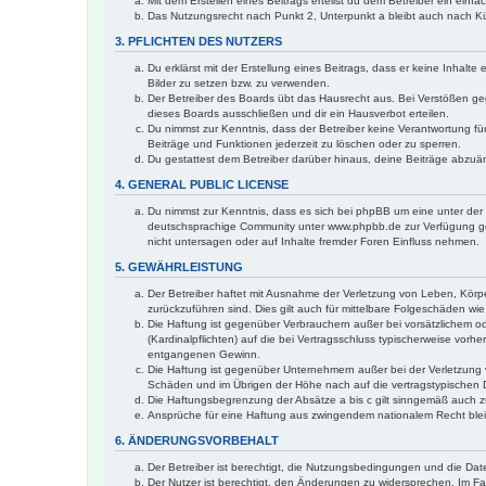
Mit dem Erstellen eines Beitrags erteilst du dem Betreiber ein ein
Das Nutzungsrecht nach Punkt 2, Unterpunkt a bleibt auch nach 
3. PFLICHTEN DES NUTZERS
Du erklärst mit der Erstellung eines Beitrags, dass er keine Inhalt
Bilder zu setzen bzw. zu verwenden.
Der Betreiber des Boards übt das Hausrecht aus. Bei Verstößen g
dieses Boards ausschließen und dir ein Hausverbot erteilen.
Du nimmst zur Kenntnis, dass der Betreiber keine Verantwortung für 
Beiträge und Funktionen jederzeit zu löschen oder zu sperren.
Du gestattest dem Betreiber darüber hinaus, deine Beiträge abzuä
4. GENERAL PUBLIC LICENSE
Du nimmst zur Kenntnis, dass es sich bei phpBB um eine unter der 
deutschsprachige Community unter www.phpbb.de zur Verfügung gest
nicht untersagen oder auf Inhalte fremder Foren Einfluss nehmen.
5. GEWÄHRLEISTUNG
Der Betreiber haftet mit Ausnahme der Verletzung von Leben, Körper
zurückzuführen sind. Dies gilt auch für mittelbare Folgeschäden 
Die Haftung ist gegenüber Verbrauchern außer bei vorsätzlichem o
(Kardinalpflichten) auf die bei Vertragsschluss typischerweise vo
entgangenen Gewinn.
Die Haftung ist gegenüber Unternehmern außer bei der Verletzung 
Schäden und im Übrigen der Höhe nach auf die vertragstypischen 
Die Haftungsbegrenzung der Absätze a bis c gilt sinngemäß auch zu
Ansprüche für eine Haftung aus zwingendem nationalem Recht blei
6. ÄNDERUNGSVORBEHALT
Der Betreiber ist berechtigt, die Nutzungsbedingungen und die Dat
Der Nutzer ist berechtigt, den Änderungen zu widersprechen. Im Fa