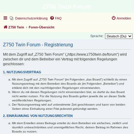
Z750 Twin Forum
Datenschutzerklärung
FAQ
Anmelden
Z750 Twin
Foren-Übersicht
Sprache:
Z750 Twin Forum - Registrierung
Mit dem Zugriff auf „Z750 Twin Forum“ („https://www.z750twin.de/forum“) wird
zwischen dir und dem Betreiber ein Vertrag mit folgenden Regelungen
geschlossen:
1. NUTZUNGSVERTRAG
Mit dem Zugriff auf „Z750 Twin Forum“ (im Folgenden „das Board“) schließt du einen
Nutzungsvertrag mit dem Betreiber des Boards ab (im Folgenden „Betreiber“) und
erklärst dich mit den nachfolgenden Regelungen einverstanden.
Wenn du mit diesen Regelungen nicht einverstanden bist, so darfst du das Board
nicht weiter nutzen. Für die Nutzung des Boards gelten jeweils die an dieser Stelle
veröffentlichten Regelungen.
Der Nutzungsvertrag wird auf unbestimmte Zeit geschlossen und kann von beiden
Seiten ohne Einhaltung einer Frist jederzeit gekündigt werden.
2. EINRÄUMUNG VON NUTZUNGSRECHTEN
Mit dem Erstellen eines Beitrags erteilst du dem Betreiber ein einfaches, zeitlich und
räumlich unbeschränktes und unentgeltliches Recht, deinen Beitrag im Rahmen des
Boards zu nutzen.