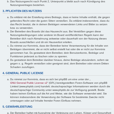
Das Nutzungsrecht nach Punkt 2, Unterpunkt a bleibt auch nach Kündigung des
Nutzungsvertrages bestehen.
3. PFLICHTEN DES NUTZERS
Du erklärst mit der Erstellung eines Beitrags, dass er keine Inhalte enthält, die gegen
geltendes Recht oder die guten Sitten verstoßen. Du erklärst insbesondere, dass du
das Recht besitzt, die in deinen Beiträgen verwendeten Links und Bilder zu setzen
bzw. zu verwenden.
Der Betreiber des Boards übt das Hausrecht aus. Bei Verstößen gegen diese
Nutzungsbedingungen oder anderer im Board veröffentlichten Regeln kann der
Betreiber dich nach Abmahnung zeitweise oder dauerhaft von der Nutzung dieses
Boards ausschließen und dir ein Hausverbot erteilen.
Du nimmst zur Kenntnis, dass der Betreiber keine Verantwortung für die Inhalte von
Beiträgen übernimmt, die er nicht selbst erstellt hat oder die er nicht zur Kenntnis
genommen hat. Du gestattest dem Betreiber, dein Benutzerkonto, Beiträge und
Funktionen jederzeit zu löschen oder zu sperren.
Du gestattest dem Betreiber darüber hinaus, deine Beiträge abzuändern, sofern sie
gegen o. g. Regeln verstoßen oder geeignet sind, dem Betreiber oder einem Dritten
Schaden zuzufügen.
4. GENERAL PUBLIC LICENSE
Du nimmst zur Kenntnis, dass es sich bei phpBB um eine unter der „
GNU General Public License v2
“ (GPL) bereitgestellten Foren-Software von phpBB
Limited (www.phpbb.com) handelt; deutschsprachige Informationen werden durch die
deutschsprachige Community unter www.phpbb.de zur Verfügung gestellt. Beide
haben keinen Einfluss auf die Art und Weise, wie die Software verwendet wird. Sie
können insbesondere die Verwendung der Software für bestimmte Zwecke nicht
untersagen oder auf Inhalte fremder Foren Einfluss nehmen.
5. GEWÄHRLEISTUNG
Der Betreiber haftet mit Ausnahme der Verletzung von Leben, Körper und Gesundheit