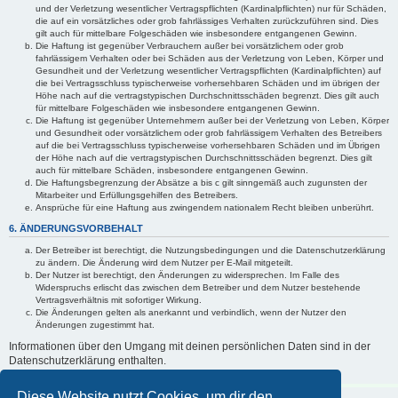
und der Verletzung wesentlicher Vertragspflichten (Kardinalpflichten) nur für Schäden,
die auf ein vorsätzliches oder grob fahrlässiges Verhalten zurückzuführen sind. Dies
gilt auch für mittelbare Folgeschäden wie insbesondere entgangenen Gewinn.
Die Haftung ist gegenüber Verbrauchern außer bei vorsätzlichem oder grob
fahrlässigem Verhalten oder bei Schäden aus der Verletzung von Leben, Körper und
Gesundheit und der Verletzung wesentlicher Vertragspflichten (Kardinalpflichten) auf
die bei Vertragsschluss typischerweise vorhersehbaren Schäden und im übrigen der
Höhe nach auf die vertragstypischen Durchschnittsschäden begrenzt. Dies gilt auch
für mittelbare Folgeschäden wie insbesondere entgangenen Gewinn.
Die Haftung ist gegenüber Unternehmern außer bei der Verletzung von Leben, Körper
und Gesundheit oder vorsätzlichem oder grob fahrlässigem Verhalten des Betreibers
auf die bei Vertragsschluss typischerweise vorhersehbaren Schäden und im Übrigen
der Höhe nach auf die vertragstypischen Durchschnittsschäden begrenzt. Dies gilt
auch für mittelbare Schäden, insbesondere entgangenen Gewinn.
Die Haftungsbegrenzung der Absätze a bis c gilt sinngemäß auch zugunsten der
Mitarbeiter und Erfüllungsgehilfen des Betreibers.
Ansprüche für eine Haftung aus zwingendem nationalem Recht bleiben unberührt.
6. ÄNDERUNGSVORBEHALT
Der Betreiber ist berechtigt, die Nutzungsbedingungen und die Datenschutzerklärung
zu ändern. Die Änderung wird dem Nutzer per E-Mail mitgeteilt.
Der Nutzer ist berechtigt, den Änderungen zu widersprechen. Im Falle des
Widerspruchs erlischt das zwischen dem Betreiber und dem Nutzer bestehende
Vertragsverhältnis mit sofortiger Wirkung.
Die Änderungen gelten als anerkannt und verbindlich, wenn der Nutzer den
Änderungen zugestimmt hat.
Informationen über den Umgang mit deinen persönlichen Daten sind in der
Datenschutzerklärung enthalten.
Diese Website nutzt Cookies, um dir den