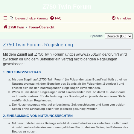
Z750 Twin Forum
Datenschutzerklärung
FAQ
Anmelden
Z750 Twin
Foren-Übersicht
Sprache:
Z750 Twin Forum - Registrierung
Mit dem Zugriff auf „Z750 Twin Forum“ („https://www.z750twin.de/forum“) wird
zwischen dir und dem Betreiber ein Vertrag mit folgenden Regelungen
geschlossen:
1. NUTZUNGSVERTRAG
Mit dem Zugriff auf „Z750 Twin Forum“ (im Folgenden „das Board“) schließt du einen
Nutzungsvertrag mit dem Betreiber des Boards ab (im Folgenden „Betreiber“) und
erklärst dich mit den nachfolgenden Regelungen einverstanden.
Wenn du mit diesen Regelungen nicht einverstanden bist, so darfst du das Board
nicht weiter nutzen. Für die Nutzung des Boards gelten jeweils die an dieser Stelle
veröffentlichten Regelungen.
Der Nutzungsvertrag wird auf unbestimmte Zeit geschlossen und kann von beiden
Seiten ohne Einhaltung einer Frist jederzeit gekündigt werden.
2. EINRÄUMUNG VON NUTZUNGSRECHTEN
Mit dem Erstellen eines Beitrags erteilst du dem Betreiber ein einfaches, zeitlich und
räumlich unbeschränktes und unentgeltliches Recht, deinen Beitrag im Rahmen des
Boards zu nutzen.