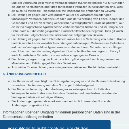
und der Verletzung wesentlicher Vertragspflichten (Kardinalpflichten) nur für Schäden,
die auf ein vorsätzliches oder grob fahrlässiges Verhalten zurückzuführen sind. Dies
gilt auch für mittelbare Folgeschäden wie insbesondere entgangenen Gewinn.
Die Haftung ist gegenüber Verbrauchern außer bei vorsätzlichem oder grob
fahrlässigem Verhalten oder bei Schäden aus der Verletzung von Leben, Körper und
Gesundheit und der Verletzung wesentlicher Vertragspflichten (Kardinalpflichten) auf
die bei Vertragsschluss typischerweise vorhersehbaren Schäden und im übrigen der
Höhe nach auf die vertragstypischen Durchschnittsschäden begrenzt. Dies gilt auch
für mittelbare Folgeschäden wie insbesondere entgangenen Gewinn.
Die Haftung ist gegenüber Unternehmern außer bei der Verletzung von Leben, Körper
und Gesundheit oder vorsätzlichem oder grob fahrlässigem Verhalten des Betreibers
auf die bei Vertragsschluss typischerweise vorhersehbaren Schäden und im Übrigen
der Höhe nach auf die vertragstypischen Durchschnittsschäden begrenzt. Dies gilt
auch für mittelbare Schäden, insbesondere entgangenen Gewinn.
Die Haftungsbegrenzung der Absätze a bis c gilt sinngemäß auch zugunsten der
Mitarbeiter und Erfüllungsgehilfen des Betreibers.
Ansprüche für eine Haftung aus zwingendem nationalem Recht bleiben unberührt.
6. ÄNDERUNGSVORBEHALT
Der Betreiber ist berechtigt, die Nutzungsbedingungen und die Datenschutzerklärung
zu ändern. Die Änderung wird dem Nutzer per E-Mail mitgeteilt.
Der Nutzer ist berechtigt, den Änderungen zu widersprechen. Im Falle des
Widerspruchs erlischt das zwischen dem Betreiber und dem Nutzer bestehende
Vertragsverhältnis mit sofortiger Wirkung.
Die Änderungen gelten als anerkannt und verbindlich, wenn der Nutzer den
Änderungen zugestimmt hat.
Informationen über den Umgang mit deinen persönlichen Daten sind in der
Datenschutzerklärung enthalten.
Diese Website nutzt Cookies, um dir den