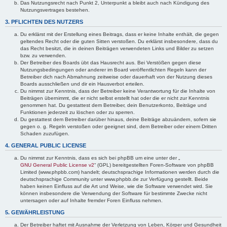
Das Nutzungsrecht nach Punkt 2, Unterpunkt a bleibt auch nach Kündigung des
Nutzungsvertrages bestehen.
3. PFLICHTEN DES NUTZERS
Du erklärst mit der Erstellung eines Beitrags, dass er keine Inhalte enthält, die gegen
geltendes Recht oder die guten Sitten verstoßen. Du erklärst insbesondere, dass du
das Recht besitzt, die in deinen Beiträgen verwendeten Links und Bilder zu setzen
bzw. zu verwenden.
Der Betreiber des Boards übt das Hausrecht aus. Bei Verstößen gegen diese
Nutzungsbedingungen oder anderer im Board veröffentlichten Regeln kann der
Betreiber dich nach Abmahnung zeitweise oder dauerhaft von der Nutzung dieses
Boards ausschließen und dir ein Hausverbot erteilen.
Du nimmst zur Kenntnis, dass der Betreiber keine Verantwortung für die Inhalte von
Beiträgen übernimmt, die er nicht selbst erstellt hat oder die er nicht zur Kenntnis
genommen hat. Du gestattest dem Betreiber, dein Benutzerkonto, Beiträge und
Funktionen jederzeit zu löschen oder zu sperren.
Du gestattest dem Betreiber darüber hinaus, deine Beiträge abzuändern, sofern sie
gegen o. g. Regeln verstoßen oder geeignet sind, dem Betreiber oder einem Dritten
Schaden zuzufügen.
4. GENERAL PUBLIC LICENSE
Du nimmst zur Kenntnis, dass es sich bei phpBB um eine unter der „
GNU General Public License v2
“ (GPL) bereitgestellten Foren-Software von phpBB
Limited (www.phpbb.com) handelt; deutschsprachige Informationen werden durch die
deutschsprachige Community unter www.phpbb.de zur Verfügung gestellt. Beide
haben keinen Einfluss auf die Art und Weise, wie die Software verwendet wird. Sie
können insbesondere die Verwendung der Software für bestimmte Zwecke nicht
untersagen oder auf Inhalte fremder Foren Einfluss nehmen.
5. GEWÄHRLEISTUNG
Der Betreiber haftet mit Ausnahme der Verletzung von Leben, Körper und Gesundheit