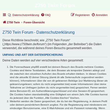
Z750 Twin Forum
Datenschutzerklärung
FAQ
Registrieren
Anmelden
Z750 Twin
Foren-Übersicht
Z750 Twin Forum - Datenschutzerklärung
Diese Richtlinie beschreibt, wie „Z750 Twin Forum“
(„https://www.z750twin.de/forum“) (im Folgenden „der Betreiber“) die Daten
verwendet, die während deines Foren-Besuchs gesammelt werden.
UMFANG UND ART DER DATENSPEICHERUNG
Deine Daten werden auf vier verschiedene Arten gesammelt:
Die Forensoftware phpBB erstellt bei deinem Besuch des Boards mehrere Cookies.
Cookies sind kleine Textdateien, die dein Browser als temporäre Dateien ablegt und
die zwischen den einzelnen Aufrufen des Boards erhalten bleiben. In diesen Cookies
sind die aktuelle ID deiner Sitzung (damit dir alle Seitenaufrufe zugeordnet werden
können), Informationen über die von dir gelesenen Beiträge (zur Markierung dieser als
gelesen/ungelesen; sofern du nicht angemeldet bist) sowie Informationen über deine
Teilnahme an Umfragen (sofern du nicht angemeldet bist) gespeichert. Ferner werden
deine Benutzer-ID, ein Authentifizierungsschlüssel und eine Session-ID gespeichert.
Die Cookies haben standardmäßig eine Gültigkeit von einem Jahr. Alle Cookies kannst
du jederzeit über die Funktion „Alle Cookies löschen“ löschen.
Weiterhin werden die Daten gespeichert, die du bei der Registrierung, in deinem Profil
oder deinem persönlichem Bereich angibst. Für die Registrierung sind mindestens ein
eindeutiger Benutzername, eine E-Mail-Adresse und ein Passwort notwendig. Wenn