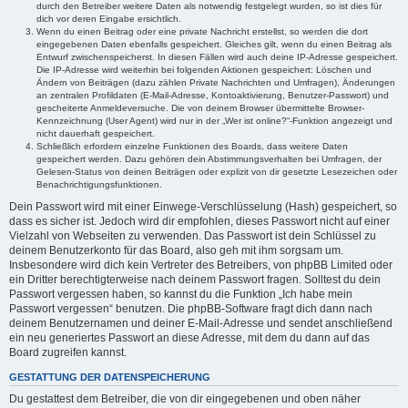
durch den Betreiber weitere Daten als notwendig festgelegt wurden, so ist dies für
dich vor deren Eingabe ersichtlich.
Wenn du einen Beitrag oder eine private Nachricht erstellst, so werden die dort
eingegebenen Daten ebenfalls gespeichert. Gleiches gilt, wenn du einen Beitrag als
Entwurf zwischenspeicherst. In diesen Fällen wird auch deine IP-Adresse gespeichert.
Die IP-Adresse wird weiterhin bei folgenden Aktionen gespeichert: Löschen und
Ändern von Beiträgen (dazu zählen Private Nachrichten und Umfragen), Änderungen
an zentralen Profildaten (E-Mail-Adresse, Kontoaktivierung, Benutzer-Passwort) und
gescheiterte Anmeldeversuche. Die von deinem Browser übermittelte Browser-
Kennzeichnung (User Agent) wird nur in der „Wer ist online?“-Funktion angezeigt und
nicht dauerhaft gespeichert.
Schließlich erfordern einzelne Funktionen des Boards, dass weitere Daten
gespeichert werden. Dazu gehören dein Abstimmungsverhalten bei Umfragen, der
Gelesen-Status von deinen Beiträgen oder explizit von dir gesetzte Lesezeichen oder
Benachrichtigungsfunktionen.
Dein Passwort wird mit einer Einwege-Verschlüsselung (Hash) gespeichert, so
dass es sicher ist. Jedoch wird dir empfohlen, dieses Passwort nicht auf einer
Vielzahl von Webseiten zu verwenden. Das Passwort ist dein Schlüssel zu
deinem Benutzerkonto für das Board, also geh mit ihm sorgsam um.
Insbesondere wird dich kein Vertreter des Betreibers, von phpBB Limited oder
ein Dritter berechtigterweise nach deinem Passwort fragen. Solltest du dein
Passwort vergessen haben, so kannst du die Funktion „Ich habe mein
Passwort vergessen“ benutzen. Die phpBB-Software fragt dich dann nach
deinem Benutzernamen und deiner E-Mail-Adresse und sendet anschließend
ein neu generiertes Passwort an diese Adresse, mit dem du dann auf das
Board zugreifen kannst.
GESTATTUNG DER DATENSPEICHERUNG
Du gestattest dem Betreiber, die von dir eingegebenen und oben näher