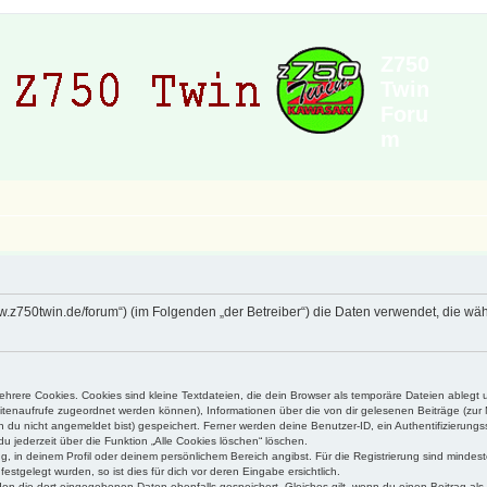
Z750
Twin
Foru
m
/www.z750twin.de/forum“) (im Folgenden „der Betreiber“) die Daten verwendet, die
rere Cookies. Cookies sind kleine Textdateien, die dein Browser als temporäre Dateien ablegt 
 Seitenaufrufe zugeordnet werden können), Informationen über die von dir gelesenen Beiträge (zu
n du nicht angemeldet bist) gespeichert. Ferner werden deine Benutzer-ID, ein Authentifizierung
u jederzeit über die Funktion „Alle Cookies löschen“ löschen.
ng, in deinem Profil oder deinem persönlichem Bereich angibst. Für die Registrierung sind mind
stgelegt wurden, so ist dies für dich vor deren Eingabe ersichtlich.
rden die dort eingegebenen Daten ebenfalls gespeichert. Gleiches gilt, wenn du einen Beitrag als