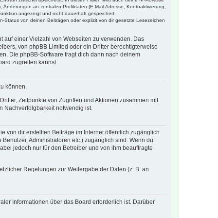
, Änderungen an zentralen Profildaten (E-Mail-Adresse, Kontoaktivierung,
unktion angezeigt und nicht dauerhaft gespeichert.
-Status von deinen Beiträgen oder explizit von dir gesetzte Lesezeichen
cht auf einer Vielzahl von Webseiten zu verwenden. Das
ibers, von phpBB Limited oder ein Dritter berechtigterweise
zen. Die phpBB-Software fragt dich dann nach deinem
ard zugreifen kannst.
zu können.
ritter, Zeitpunkte von Zugriffen und Aktionen zusammen mit
 Nachverfolgbarkeit notwendig ist.
von dir erstellten Beiträge im Internet öffentlich zugänglich
e Benutzer, Administratoren etc.) zugänglich sind. Wenn du
abei jedoch nur für den Betreiber und von ihm beauftragte
setzlicher Regelungen zur Weitergabe der Daten (z. B. an
ler Informationen über das Board erforderlich ist. Darüber