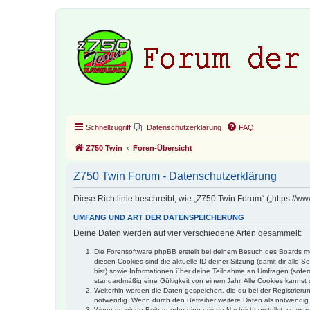
Schnellzugriff
Datenschutzerklärung
FAQ
Z750 Twin
Foren-Übersicht
Z750 Twin Forum - Datenschutzerklärung
Diese Richtlinie beschreibt, wie „Z750 Twin Forum“ („https:/
UMFANG UND ART DER DATENSPEICHERUNG
Deine Daten werden auf vier verschiedene Arten gesammelt:
Die Forensoftware phpBB erstellt bei deinem Besuch des Boards meh
diesen Cookies sind die aktuelle ID deiner Sitzung (damit dir alle
bist) sowie Informationen über deine Teilnahme an Umfragen (sofer
standardmäßig eine Gültigkeit von einem Jahr. Alle Cookies kannst d
Weiterhin werden die Daten gespeichert, die du bei der Registrieru
notwendig. Wenn durch den Betreiber weitere Daten als notwendig fe
Wenn du einen Beitrag oder eine private Nachricht erstellst, so we