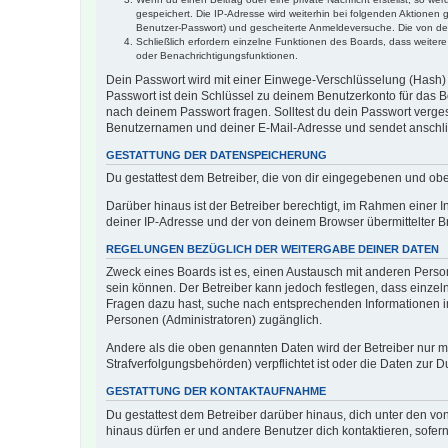
gespeichert. Die IP-Adresse wird weiterhin bei folgenden Aktionen
Benutzer-Passwort) und gescheiterte Anmeldeversuche. Die von dein
Schließlich erfordern einzelne Funktionen des Boards, dass weite
oder Benachrichtigungsfunktionen.
Dein Passwort wird mit einer Einwege-Verschlüsselung (Hash) g
Passwort ist dein Schlüssel zu deinem Benutzerkonto für das Bo
nach deinem Passwort fragen. Solltest du dein Passwort verg
Benutzernamen und deiner E-Mail-Adresse und sendet anschlie
GESTATTUNG DER DATENSPEICHERUNG
Du gestattest dem Betreiber, die von dir eingegebenen und ob
Darüber hinaus ist der Betreiber berechtigt, im Rahmen einer
deiner IP-Adresse und der von deinem Browser übermittelter B
REGELUNGEN BEZÜGLICH DER WEITERGABE DEINER DATEN
Zweck eines Boards ist es, einen Austausch mit anderen Personen
sein können. Der Betreiber kann jedoch festlegen, dass einzeln
Fragen dazu hast, suche nach entsprechenden Informationen im 
Personen (Administratoren) zugänglich.
Andere als die oben genannten Daten wird der Betreiber nur mit
Strafverfolgungsbehörden) verpflichtet ist oder die Daten zur D
GESTATTUNG DER KONTAKTAUFNAHME
Du gestattest dem Betreiber darüber hinaus, dich unter den von
hinaus dürfen er und andere Benutzer dich kontaktieren, sofern