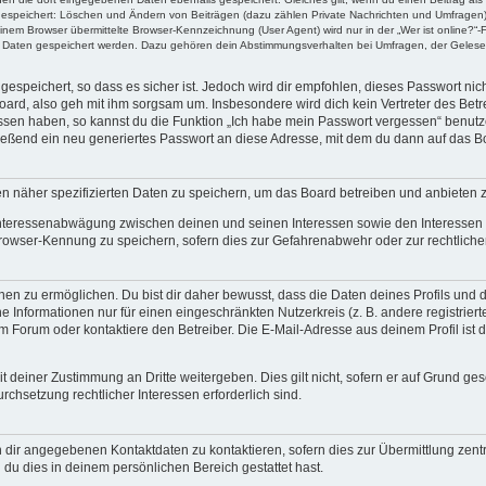
 gespeichert: Löschen und Ändern von Beiträgen (dazu zählen Private Nachrichten und Umfragen)
em Browser übermittelte Browser-Kennzeichnung (User Agent) wird nur in der „Wer ist online?“-F
re Daten gespeichert werden. Dazu gehören dein Abstimmungsverhalten bei Umfragen, der Gelesen
espeichert, so dass es sicher ist. Jedoch wird dir empfohlen, dieses Passwort ni
ard, also geh mit ihm sorgsam um. Insbesondere wird dich kein Vertreter des Betre
essen haben, so kannst du die Funktion „Ich habe mein Passwort vergessen“ benut
ßend ein neu generiertes Passwort an diese Adresse, mit dem du dann auf das Bo
en näher spezifizierten Daten zu speichern, um das Board betreiben und anbieten 
 Interessenabwägung zwischen deinen und seinen Interessen sowie den Interessen D
rowser-Kennung zu speichern, sofern dies zur Gefahrenabwehr oder zur rechtlichen
 zu ermöglichen. Du bist dir daher bewusst, dass die Daten deines Profils und die 
e Informationen nur für einen eingeschränkten Nutzerkreis (z. B. andere registriert
Forum oder kontaktiere den Betreiber. Die E-Mail-Adresse aus deinem Profil ist d
 deiner Zustimmung an Dritte weitergeben. Dies gilt nicht, sofern er auf Grund ge
urchsetzung rechtlicher Interessen erforderlich sind.
 dir angegebenen Kontaktdaten zu kontaktieren, sofern dies zur Übermittlung zentra
 du dies in deinem persönlichen Bereich gestattet hast.