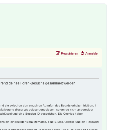
Registrieren
Anmelden
 während deines Foren-Besuchs gesammelt werden.
und die zwischen den einzelnen Aufrufen des Boards erhalten bleiben. In
r Markierung dieser als gelesen/ungelesen; sofern du nicht angemeldet
sschlüssel und eine Session-ID gespeichert. Die Cookies haben
estens ein eindeutiger Benutzername, eine E-Mail-Adresse und ein Passwort
 Entwurf zwischenspeicherst. In diesen Fällen wird auch deine IP-Adresse