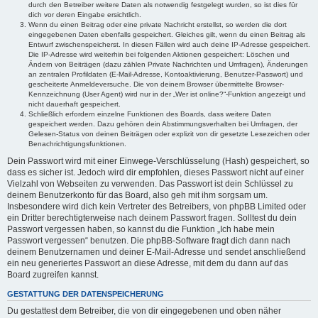
durch den Betreiber weitere Daten als notwendig festgelegt wurden, so ist dies für
dich vor deren Eingabe ersichtlich.
Wenn du einen Beitrag oder eine private Nachricht erstellst, so werden die dort
eingegebenen Daten ebenfalls gespeichert. Gleiches gilt, wenn du einen Beitrag als
Entwurf zwischenspeicherst. In diesen Fällen wird auch deine IP-Adresse gespeichert.
Die IP-Adresse wird weiterhin bei folgenden Aktionen gespeichert: Löschen und
Ändern von Beiträgen (dazu zählen Private Nachrichten und Umfragen), Änderungen
an zentralen Profildaten (E-Mail-Adresse, Kontoaktivierung, Benutzer-Passwort) und
gescheiterte Anmeldeversuche. Die von deinem Browser übermittelte Browser-
Kennzeichnung (User Agent) wird nur in der „Wer ist online?“-Funktion angezeigt und
nicht dauerhaft gespeichert.
Schließlich erfordern einzelne Funktionen des Boards, dass weitere Daten
gespeichert werden. Dazu gehören dein Abstimmungsverhalten bei Umfragen, der
Gelesen-Status von deinen Beiträgen oder explizit von dir gesetzte Lesezeichen oder
Benachrichtigungsfunktionen.
Dein Passwort wird mit einer Einwege-Verschlüsselung (Hash) gespeichert, so
dass es sicher ist. Jedoch wird dir empfohlen, dieses Passwort nicht auf einer
Vielzahl von Webseiten zu verwenden. Das Passwort ist dein Schlüssel zu
deinem Benutzerkonto für das Board, also geh mit ihm sorgsam um.
Insbesondere wird dich kein Vertreter des Betreibers, von phpBB Limited oder
ein Dritter berechtigterweise nach deinem Passwort fragen. Solltest du dein
Passwort vergessen haben, so kannst du die Funktion „Ich habe mein
Passwort vergessen“ benutzen. Die phpBB-Software fragt dich dann nach
deinem Benutzernamen und deiner E-Mail-Adresse und sendet anschließend
ein neu generiertes Passwort an diese Adresse, mit dem du dann auf das
Board zugreifen kannst.
GESTATTUNG DER DATENSPEICHERUNG
Du gestattest dem Betreiber, die von dir eingegebenen und oben näher