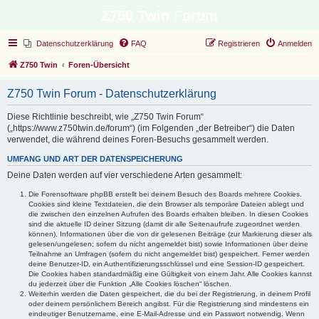
Z750 Twin Forum
Datenschutzerklärung
FAQ
Registrieren
Anmelden
Z750 Twin
Foren-Übersicht
Z750 Twin Forum - Datenschutzerklärung
Diese Richtlinie beschreibt, wie „Z750 Twin Forum“
(„https://www.z750twin.de/forum“) (im Folgenden „der Betreiber“) die Daten
verwendet, die während deines Foren-Besuchs gesammelt werden.
UMFANG UND ART DER DATENSPEICHERUNG
Deine Daten werden auf vier verschiedene Arten gesammelt:
Die Forensoftware phpBB erstellt bei deinem Besuch des Boards mehrere Cookies.
Cookies sind kleine Textdateien, die dein Browser als temporäre Dateien ablegt und
die zwischen den einzelnen Aufrufen des Boards erhalten bleiben. In diesen Cookies
sind die aktuelle ID deiner Sitzung (damit dir alle Seitenaufrufe zugeordnet werden
können), Informationen über die von dir gelesenen Beiträge (zur Markierung dieser als
gelesen/ungelesen; sofern du nicht angemeldet bist) sowie Informationen über deine
Teilnahme an Umfragen (sofern du nicht angemeldet bist) gespeichert. Ferner werden
deine Benutzer-ID, ein Authentifizierungsschlüssel und eine Session-ID gespeichert.
Die Cookies haben standardmäßig eine Gültigkeit von einem Jahr. Alle Cookies kannst
du jederzeit über die Funktion „Alle Cookies löschen“ löschen.
Weiterhin werden die Daten gespeichert, die du bei der Registrierung, in deinem Profil
oder deinem persönlichem Bereich angibst. Für die Registrierung sind mindestens ein
eindeutiger Benutzername, eine E-Mail-Adresse und ein Passwort notwendig. Wenn