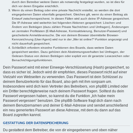
durch den Betreiber weitere Daten als notwendig festgelegt wurden, so ist dies für
dich vor deren Eingabe ersichtlich.
Wenn du einen Beitrag oder eine private Nachricht erstellst, so werden die dort
eingegebenen Daten ebenfalls gespeichert. Gleiches gilt, wenn du einen Beitrag als
Entwurf zwischenspeicherst. In diesen Fällen wird auch deine IP-Adresse gespeichert.
Die IP-Adresse wird weiterhin bei folgenden Aktionen gespeichert: Löschen und
Ändern von Beiträgen (dazu zählen Private Nachrichten und Umfragen), Änderungen
an zentralen Profildaten (E-Mail-Adresse, Kontoaktivierung, Benutzer-Passwort) und
gescheiterte Anmeldeversuche. Die von deinem Browser übermittelte Browser-
Kennzeichnung (User Agent) wird nur in der „Wer ist online?“-Funktion angezeigt und
nicht dauerhaft gespeichert.
Schließlich erfordern einzelne Funktionen des Boards, dass weitere Daten
gespeichert werden. Dazu gehören dein Abstimmungsverhalten bei Umfragen, der
Gelesen-Status von deinen Beiträgen oder explizit von dir gesetzte Lesezeichen oder
Benachrichtigungsfunktionen.
Dein Passwort wird mit einer Einwege-Verschlüsselung (Hash) gespeichert, so
dass es sicher ist. Jedoch wird dir empfohlen, dieses Passwort nicht auf einer
Vielzahl von Webseiten zu verwenden. Das Passwort ist dein Schlüssel zu
deinem Benutzerkonto für das Board, also geh mit ihm sorgsam um.
Insbesondere wird dich kein Vertreter des Betreibers, von phpBB Limited oder
ein Dritter berechtigterweise nach deinem Passwort fragen. Solltest du dein
Passwort vergessen haben, so kannst du die Funktion „Ich habe mein
Passwort vergessen“ benutzen. Die phpBB-Software fragt dich dann nach
deinem Benutzernamen und deiner E-Mail-Adresse und sendet anschließend
ein neu generiertes Passwort an diese Adresse, mit dem du dann auf das
Board zugreifen kannst.
GESTATTUNG DER DATENSPEICHERUNG
Du gestattest dem Betreiber, die von dir eingegebenen und oben näher