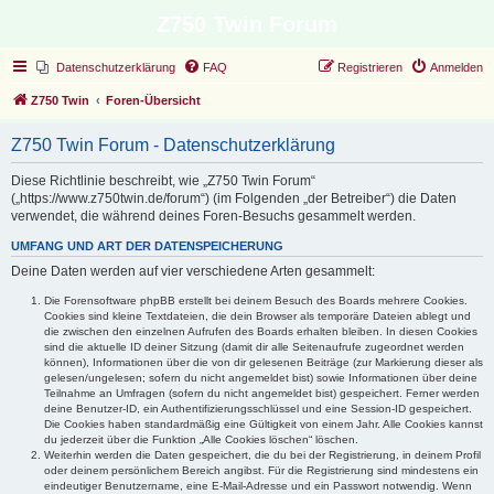
Z750 Twin Forum
Datenschutzerklärung
FAQ
Registrieren
Anmelden
Z750 Twin
Foren-Übersicht
Z750 Twin Forum - Datenschutzerklärung
Diese Richtlinie beschreibt, wie „Z750 Twin Forum“
(„https://www.z750twin.de/forum“) (im Folgenden „der Betreiber“) die Daten
verwendet, die während deines Foren-Besuchs gesammelt werden.
UMFANG UND ART DER DATENSPEICHERUNG
Deine Daten werden auf vier verschiedene Arten gesammelt:
Die Forensoftware phpBB erstellt bei deinem Besuch des Boards mehrere Cookies.
Cookies sind kleine Textdateien, die dein Browser als temporäre Dateien ablegt und
die zwischen den einzelnen Aufrufen des Boards erhalten bleiben. In diesen Cookies
sind die aktuelle ID deiner Sitzung (damit dir alle Seitenaufrufe zugeordnet werden
können), Informationen über die von dir gelesenen Beiträge (zur Markierung dieser als
gelesen/ungelesen; sofern du nicht angemeldet bist) sowie Informationen über deine
Teilnahme an Umfragen (sofern du nicht angemeldet bist) gespeichert. Ferner werden
deine Benutzer-ID, ein Authentifizierungsschlüssel und eine Session-ID gespeichert.
Die Cookies haben standardmäßig eine Gültigkeit von einem Jahr. Alle Cookies kannst
du jederzeit über die Funktion „Alle Cookies löschen“ löschen.
Weiterhin werden die Daten gespeichert, die du bei der Registrierung, in deinem Profil
oder deinem persönlichem Bereich angibst. Für die Registrierung sind mindestens ein
eindeutiger Benutzername, eine E-Mail-Adresse und ein Passwort notwendig. Wenn