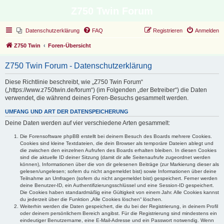
Z750 Twin Forum
Datenschutzerklärung
FAQ
Registrieren
Anmelden
Z750 Twin
Foren-Übersicht
Z750 Twin Forum - Datenschutzerklärung
Diese Richtlinie beschreibt, wie „Z750 Twin Forum“
(„https://www.z750twin.de/forum“) (im Folgenden „der Betreiber“) die Daten
verwendet, die während deines Foren-Besuchs gesammelt werden.
UMFANG UND ART DER DATENSPEICHERUNG
Deine Daten werden auf vier verschiedene Arten gesammelt:
Die Forensoftware phpBB erstellt bei deinem Besuch des Boards mehrere Cookies.
Cookies sind kleine Textdateien, die dein Browser als temporäre Dateien ablegt und
die zwischen den einzelnen Aufrufen des Boards erhalten bleiben. In diesen Cookies
sind die aktuelle ID deiner Sitzung (damit dir alle Seitenaufrufe zugeordnet werden
können), Informationen über die von dir gelesenen Beiträge (zur Markierung dieser als
gelesen/ungelesen; sofern du nicht angemeldet bist) sowie Informationen über deine
Teilnahme an Umfragen (sofern du nicht angemeldet bist) gespeichert. Ferner werden
deine Benutzer-ID, ein Authentifizierungsschlüssel und eine Session-ID gespeichert.
Die Cookies haben standardmäßig eine Gültigkeit von einem Jahr. Alle Cookies kannst
du jederzeit über die Funktion „Alle Cookies löschen“ löschen.
Weiterhin werden die Daten gespeichert, die du bei der Registrierung, in deinem Profil
oder deinem persönlichem Bereich angibst. Für die Registrierung sind mindestens ein
eindeutiger Benutzername, eine E-Mail-Adresse und ein Passwort notwendig. Wenn