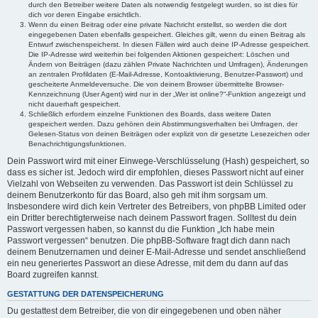
durch den Betreiber weitere Daten als notwendig festgelegt wurden, so ist dies für
dich vor deren Eingabe ersichtlich.
Wenn du einen Beitrag oder eine private Nachricht erstellst, so werden die dort
eingegebenen Daten ebenfalls gespeichert. Gleiches gilt, wenn du einen Beitrag als
Entwurf zwischenspeicherst. In diesen Fällen wird auch deine IP-Adresse gespeichert.
Die IP-Adresse wird weiterhin bei folgenden Aktionen gespeichert: Löschen und
Ändern von Beiträgen (dazu zählen Private Nachrichten und Umfragen), Änderungen
an zentralen Profildaten (E-Mail-Adresse, Kontoaktivierung, Benutzer-Passwort) und
gescheiterte Anmeldeversuche. Die von deinem Browser übermittelte Browser-
Kennzeichnung (User Agent) wird nur in der „Wer ist online?“-Funktion angezeigt und
nicht dauerhaft gespeichert.
Schließlich erfordern einzelne Funktionen des Boards, dass weitere Daten
gespeichert werden. Dazu gehören dein Abstimmungsverhalten bei Umfragen, der
Gelesen-Status von deinen Beiträgen oder explizit von dir gesetzte Lesezeichen oder
Benachrichtigungsfunktionen.
Dein Passwort wird mit einer Einwege-Verschlüsselung (Hash) gespeichert, so
dass es sicher ist. Jedoch wird dir empfohlen, dieses Passwort nicht auf einer
Vielzahl von Webseiten zu verwenden. Das Passwort ist dein Schlüssel zu
deinem Benutzerkonto für das Board, also geh mit ihm sorgsam um.
Insbesondere wird dich kein Vertreter des Betreibers, von phpBB Limited oder
ein Dritter berechtigterweise nach deinem Passwort fragen. Solltest du dein
Passwort vergessen haben, so kannst du die Funktion „Ich habe mein
Passwort vergessen“ benutzen. Die phpBB-Software fragt dich dann nach
deinem Benutzernamen und deiner E-Mail-Adresse und sendet anschließend
ein neu generiertes Passwort an diese Adresse, mit dem du dann auf das
Board zugreifen kannst.
GESTATTUNG DER DATENSPEICHERUNG
Du gestattest dem Betreiber, die von dir eingegebenen und oben näher